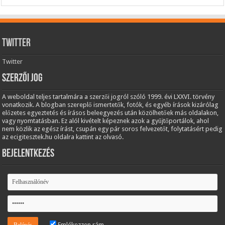
Twitter
Twitter
Szerzői jog
A weboldal teljes tartalmára a szerzői jogról szóló 1999. évi LXXVI. törvény
vonatkozik. A blogban szereplő ismertetők, fotók, és egyéb írások kizárólag
előzetes egyeztetés és írásos beleegyezés után közölhetőek más oldalakon,
vagy nyomtatásban. Ez alól kivételt képeznek azok a gyűjtőportálok, ahol
nem közlik az egész írást, csupán egy pár soros felvezetőt, folytatásért pedig
az ecigitesztek.hu oldalra kattint az olvasó.
Bejelentkezés
Emlékezzen rám