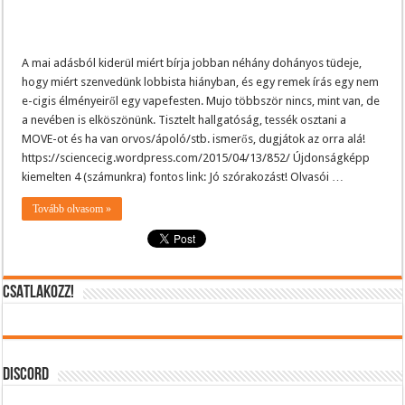
A mai adásból kiderül miért bírja jobban néhány dohányos tüdeje,
hogy miért szenvedünk lobbista hiányban, és egy remek írás egy nem
e-cigis élményeiről egy vapefesten. Mujo többször nincs, mint van, de
a nevében is elköszönünk. Tisztelt hallgatóság, tessék osztani a
MOVE-ot és ha van orvos/ápoló/stb. ismerős, dugjátok az orra alá!
https://sciencecig.wordpress.com/2015/04/13/852/ Újdonságképp
kiemelten 4 (számunkra) fontos link: Jó szórakozást! Olvasói …
Tovább olvasom »
CSATLAKOZZ!
DISCORD