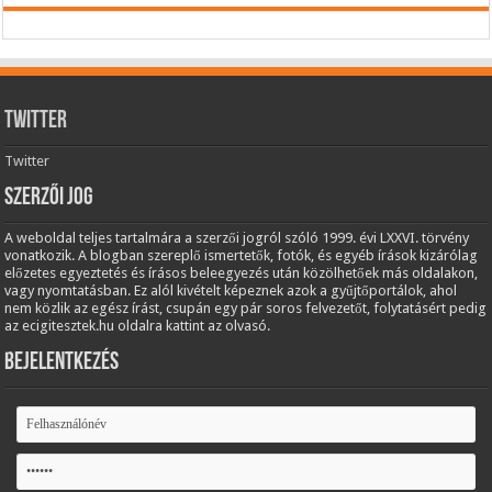
Twitter
Twitter
Szerzői jog
A weboldal teljes tartalmára a szerzői jogról szóló 1999. évi LXXVI. törvény
vonatkozik. A blogban szereplő ismertetők, fotók, és egyéb írások kizárólag
előzetes egyeztetés és írásos beleegyezés után közölhetőek más oldalakon,
vagy nyomtatásban. Ez alól kivételt képeznek azok a gyűjtőportálok, ahol
nem közlik az egész írást, csupán egy pár soros felvezetőt, folytatásért pedig
az ecigitesztek.hu oldalra kattint az olvasó.
Bejelentkezés