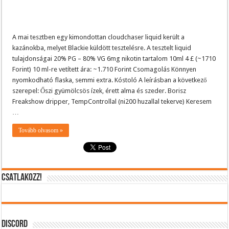
A mai tesztben egy kimondottan cloudchaser liquid került a
kazánokba, melyet Blackie küldött tesztelésre. A tesztelt liquid
tulajdonságai 20% PG – 80% VG 6mg nikotin tartalom 10ml 4 £ (~1710
Forint) 10 ml-re vetített ára: ~1.710 Forint Csomagolás Könnyen
nyomkodható flaska, semmi extra. Kóstoló A leírásban a következő
szerepel: Őszi gyümölcsös ízek, érett alma és szeder. Borisz
Freakshow dripper, TempControllal (ni200 huzallal tekerve) Keresem
…
Tovább olvasom »
CSATLAKOZZ!
DISCORD