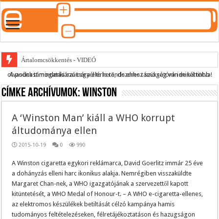
Ártalomcsökkentés - VIDEÓ
A podcast mindenki számára elérhető, de ehhez szükség van minél több olvasónk támogatására.
Legyél te is rendszeres támogatónk ide kattintva!
E-cigi használati szokások 2.0
Címke archívumok:
winston
Android Podcast alkalmazás letöltése
Párásító podcast lejátszási lista
A ‘Winston Man’ kiáll a WHO korrupt
áltudománya ellen
2015-10-19
0
990
A Winston cigaretta egykori reklámarca, David Goerlitz immár 25 éve
a dohányzás elleni harc ikonikus alakja. Nemrégiben visszaküldte
Margaret Chan-nek, a WHO igazgatójának a szervezettől kapott
kitüntetését, a WHO Medal of Honour-t. – A WHO e-cigaretta-ellenes,
az elektromos készülékek betiltását célzó kampánya hamis
tudományos feltételezéseken, félretájékoztatáson és hazugságon