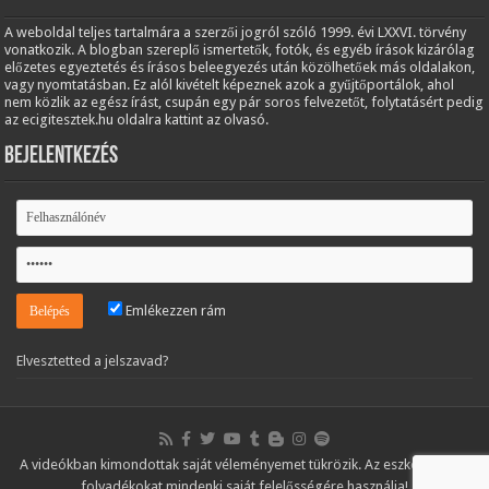
A weboldal teljes tartalmára a szerzői jogról szóló 1999. évi LXXVI. törvény
vonatkozik. A blogban szereplő ismertetők, fotók, és egyéb írások kizárólag
előzetes egyeztetés és írásos beleegyezés után közölhetőek más oldalakon,
vagy nyomtatásban. Ez alól kivételt képeznek azok a gyűjtőportálok, ahol
nem közlik az egész írást, csupán egy pár soros felvezetőt, folytatásért pedig
az ecigitesztek.hu oldalra kattint az olvasó.
Bejelentkezés
Emlékezzen rám
Elvesztetted a jelszavad?
A videókban kimondottak saját véleményemet tükrözik. Az eszközöket és
folyadékokat mindenki saját felelősségére használja!