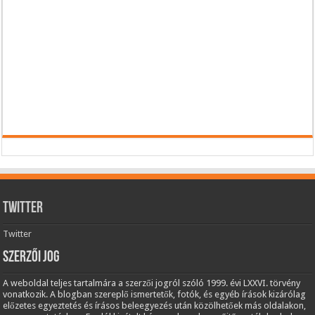
Twitter
Twitter
Szerzői jog
A weboldal teljes tartalmára a szerzői jogról szóló 1999. évi LXXVI. törvény
vonatkozik. A blogban szereplő ismertetők, fotók, és egyéb írások kizárólag
előzetes egyeztetés és írásos beleegyezés után közölhetőek más oldalakon,