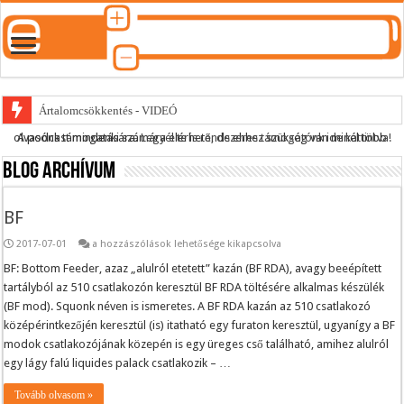
Ártalomcsökkentés - VIDEÓ
A podcast mindenki számára elérhető, de ehhez szükség van minél több olvasónk támogatására.
Legyél te is rendszeres támogatónk ide kattintva!
E-cigi használati szokások 2.0
Blog archívum
Android Podcast alkalmazás letöltése
Párásító podcast lejátszási lista
BF
BF
2017-07-01
a hozzászólások lehetősége kikapcsolva
bejegyzéshez
BF: Bottom Feeder, azaz „alulról etetett” kazán (BF RDA), avagy beeépített
tartályból az 510 csatlakozón keresztül BF RDA töltésére alkalmas készülék
(BF mod). Squonk néven is ismeretes. A BF RDA kazán az 510 csatlakozó
középérintkezőjén keresztül (is) itatható egy furaton keresztül, ugyanígy a BF
modok csatlakozójának közepén is egy üreges cső található, amihez alulról
egy lágy falú liquides palack csatlakozik – …
Tovább olvasom »