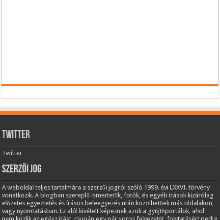
Twitter
Twitter
Szerzői jog
A weboldal teljes tartalmára a szerzői jogról szóló 1999. évi LXXVI. törvény
vonatkozik. A blogban szereplő ismertetők, fotók, és egyéb írások kizárólag
előzetes egyeztetés és írásos beleegyezés után közölhetőek más oldalakon,
vagy nyomtatásban. Ez alól kivételt képeznek azok a gyűjtőportálok, ahol
nem közlik az egész írást, csupán egy pár soros felvezetőt, folytatásért pedig