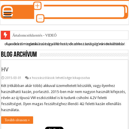
Ártalomcsökkentés - VIDEÓ
A podcast mindenki számára elérhető, de ehhez szükség van minél több olvasónk támogatására.
Legyél te is rendszeres támogatónk ide kattintva!
E-cigi használati szokások 2.0
Blog archívum
Android Podcast alkalmazás letöltése
Párásító podcast lejátszási lista
HV
HV
2015-03-01
a hozzászólások lehetősége kikapcsolva
bejegyzéshez
Két (ritkábban akár több) akkuval üzemeltetett készülék, vagy ilyenhez
használható kazán, porlasztó. 2015-ben már nem nagyon használt kifejezés,
révén az új típusú VW eszközökkel is ki tudunk csiholni 4.2V feletti
feszültséget. Ilyen magas feszültséghez illendő 4Ω feletti kazán ellenállás
használata.
Tovább olvasom »