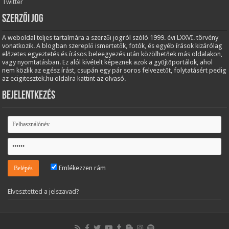
Twitter
Szerzői jog
A weboldal teljes tartalmára a szerzői jogról szóló 1999. évi LXXVI. törvény
vonatkozik. A blogban szereplő ismertetők, fotók, és egyéb írások kizárólag
előzetes egyeztetés és írásos beleegyezés után közölhetőek más oldalakon,
vagy nyomtatásban. Ez alól kivételt képeznek azok a gyűjtőportálok, ahol
nem közlik az egész írást, csupán egy pár soros felvezetőt, folytatásért pedig
az ecigitesztek.hu oldalra kattint az olvasó.
Bejelentkezés
Emlékezzen rám
Elvesztetted a jelszavad?