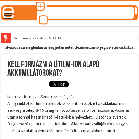
Ártalomcsökkentés - VIDEÓ
A podcast mindenki számára elérhető, de ehhez szükség van minél több olvasónk támogatására.
Legyél te is rendszeres támogatónk ide kattintva!
E-cigi használati szokások 2.0
Android Podcast alkalmazás letöltése
Kell formázni a lítium-ion alapú
Párásító podcast lejátszási lista
akkumulátorokat?
Nem kell formázni.Semmi szükség rá.
A régi nikkel-kadmium telepekkel szemben ezeknél az akkuknál nincs
szükség a telep 8-16 óráig tartó, töltéssel való formázására. Vásárlás
után azonnal használható, készülékbe helyezhető, viszont a gyártók,
forgalmazók nem teljesen feltöltött állapotban szállítják őket, vagyis
első használatba vétel előtt nem árt feltölteni az akkumulátort.