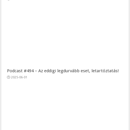
Podcast #494 – Az eddigi legdurvább eset, letartóztatás!
2025-06-01