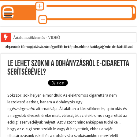
Ártalomcsökkentés - VIDEÓ
A podcast mindenki számára elérhető, de ehhez szükség van minél több olvasónk támogatására.
Legyél te is rendszeres támogatónk ide kattintva!
E-cigi használati szokások 2.0
Android Podcast alkalmazás letöltése
Le lehet szokni a dohányzásról e-cigaretta
Párásító podcast lejátszási lista
segítségével?
Sokszor, sok helyen elmondtuk: Az elektromos cigarettára nem
leszoktató eszköz, hanem a dohányzás egy
egészséges
ebb
alternatívája. Általában a kárcsökkentés, spórolás és
a nagyobb élvezeti éréke miatt választják az elektromos cigarettát az
eddigi szenvedélyük helyett. Azt viszont mindenképpen tudni kell,
hogy az e-cigi nem szokik le vagy át helyettünk, ehhez a saját
elhatározásunk is kell és a dohányzási szokásainkhoz megfelelő