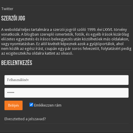
Twitter
Szerzői jog
A weboldal teljes tartalmára a szerzői jogról szóló 1999. évi LXXVI. törvény
vonatkozik. A blogban szereplő ismertetők, fotók, és egyéb írások kizárólag
előzetes egyeztetés és írásos beleegyezés után közölhetőek más oldalakon,
vagy nyomtatásban. Ez alól kivételt képeznek azok a gyűjtőportálok, ahol
nem közlik az egész írást, csupán egy pár soros felvezetőt, folytatásért pedig
az ecigitesztek.hu oldalra kattint az olvasó.
Bejelentkezés
Emlékezzen rám
Elvesztetted a jelszavad?