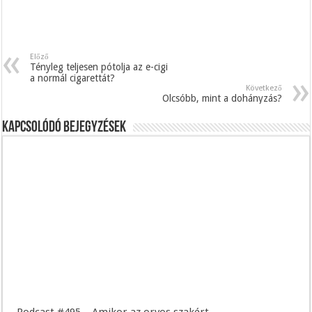
Előző
Tényleg teljesen pótolja az e-cigi
a normál cigarettát?
Következő
Olcsóbb, mint a dohányzás?
Kapcsolódó bejegyzések
Podcast #495 – Amikor az orvos szakért