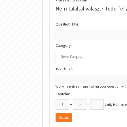
Mi az az üvegszál?
Nem találtál választ? Tedd fel
Question Title:
Category:
Your Email:
You will receive an email when your question wil
Captcha:
+
=
Verify Human 