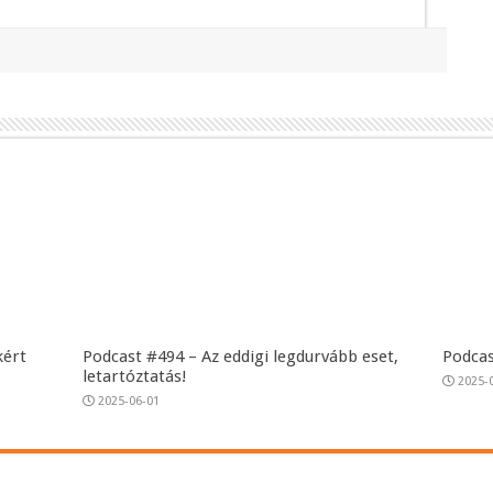
kért
Podcast #494 – Az eddigi legdurvább eset,
Podcas
letartóztatás!
2025-
2025-06-01