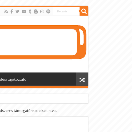
lési tájékoztató
ndszeres támogatónk ide kattintva!