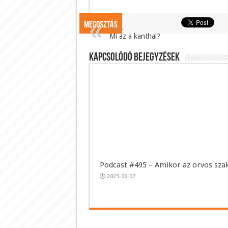
Megosztás
Előző
Mi az a kanthal?
Kapcsolódó bejegyzések
Podcast #495 – Amikor az orvos sza
2025-06-07