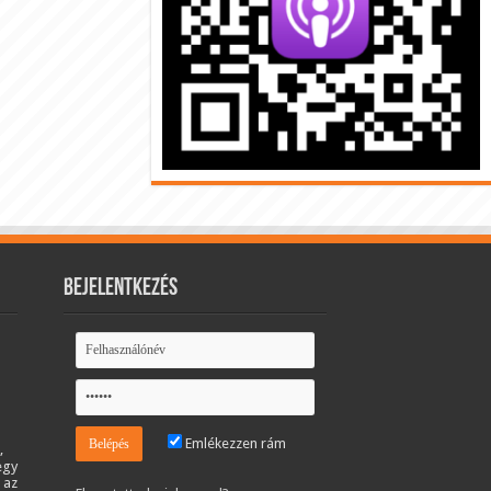
Bejelentkezés
Emlékezzen rám
,
egy
 az