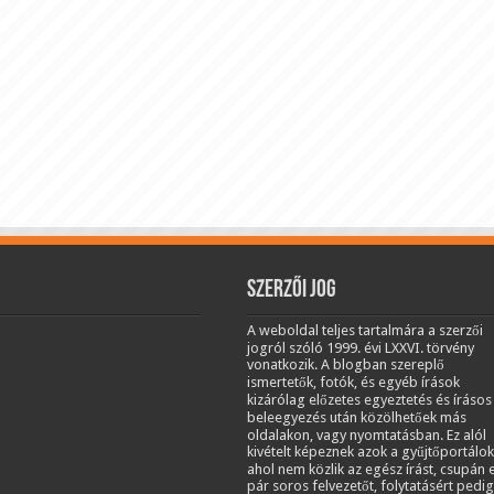
Szerzői jog
A weboldal teljes tartalmára a szerzői
jogról szóló 1999. évi LXXVI. törvény
vonatkozik. A blogban szereplő
ismertetők, fotók, és egyéb írások
kizárólag előzetes egyeztetés és írásos
beleegyezés után közölhetőek más
oldalakon, vagy nyomtatásban. Ez alól
kivételt képeznek azok a gyűjtőportálok
ahol nem közlik az egész írást, csupán 
pár soros felvezetőt, folytatásért pedig