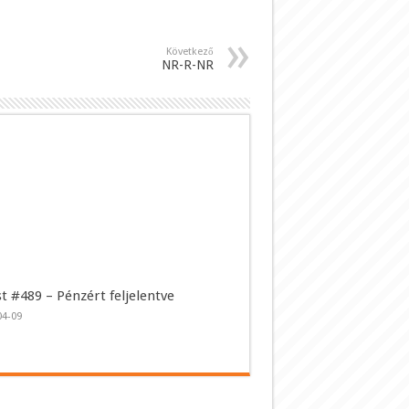
Következő
NR-R-NR
t #489 – Pénzért feljelentve
04-09