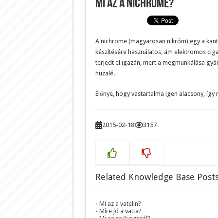
Mi az a nichrome?
A nichrome (magyarosan nikróm) egy a kanth
készítésére használatos, ám elektromos ciga
terjedt el igazán, mert a megmunkálása gyá
huzalé.
Előnye, hogy vastartalma igen alacsony, így
2015-02-18
3157
Related Knowledge Base Posts
Mi az a vatelin?
Mire jó a vatta?