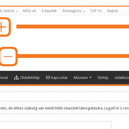
k, tankok
MOD-ok
E-liquidek
Árkategória
TOP 10
Naptár
vonal
Oldaltérkép
Kapcsolat
Múzeum
Térkép
Adatkeze
hető, de ehhez szükség van minél több olvasónk támogatására.
Legyél te is re
ltése