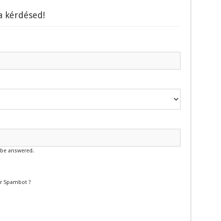
 a kérdésed!
l be answered.
or Spambot ?