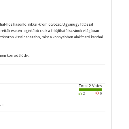
al-hoz hasonló, nikkel-króm ötvözet. Ugyanúgy fűtőszál
retták esetén leginkább csak a felújítható kazánok világában
rtósoron kissé nehezebb, mint a könnyebben alakítható kanthal
 nem korrodálódik.
Total
2
Votes
2
0
 -