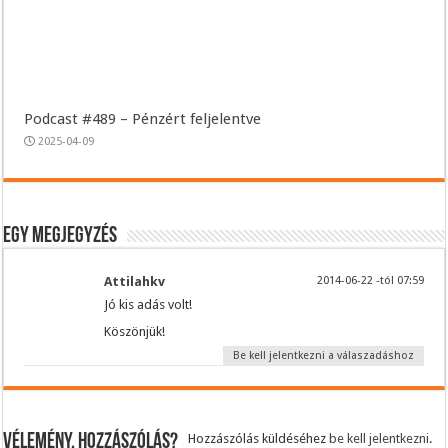
Podcast #489 – Pénzért feljelentve
2025-04-09
Egy megjegyzés
Attilahkv
2014-06-22 -tól 07:59
Jó kis adás volt!
Köszönjük!
Be kell jelentkezni a válaszadáshoz
Vélemény, hozzászólás?
Hozzászólás küldéséhez
be kell jelentkezni
.