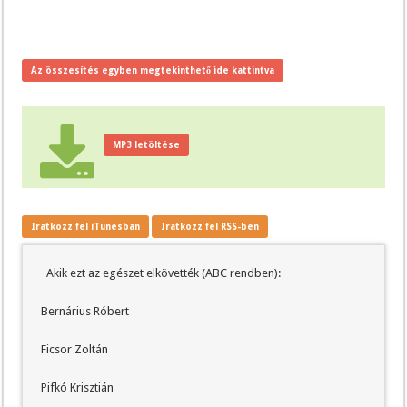
Az összesítés egyben megtekinthető ide kattintva
MP3 letöltése
Iratkozz fel iTunesban
Iratkozz fel RSS-ben
Akik ezt az egészet elkövették (ABC rendben):
Bernárius Róbert
Ficsor Zoltán
Pifkó Krisztián