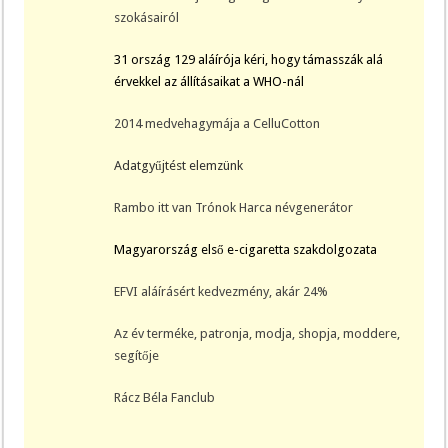
szokásairól
31 ország 129 aláírója kéri, hogy támasszák alá
érvekkel az állításaikat a WHO-nál
2014 medvehagymája a CelluCotton
Adatgyűjtést elemzünk
Rambo itt van
Trónok Harca névgenerátor
Magyarország első e-cigaretta szakdolgozata
EFVI aláírásért kedvezmény, akár 24%
Az év terméke, patronja, modja, shopja, moddere,
segítője
Rácz Béla Fanclub