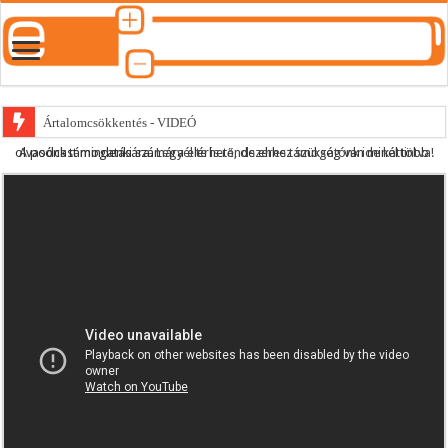
Ártalomcsökkentés - VIDEÓ
A podcast mindenki számára elérhető, de ehhez szükség van minél több olvasónk támogatására.
Legyél te is rendszeres támogatónk ide kattintva!
E-cigi használati szokások 2.0
Android Podcast alkalmazás letöltése
Párásító podcast lejátszási lista