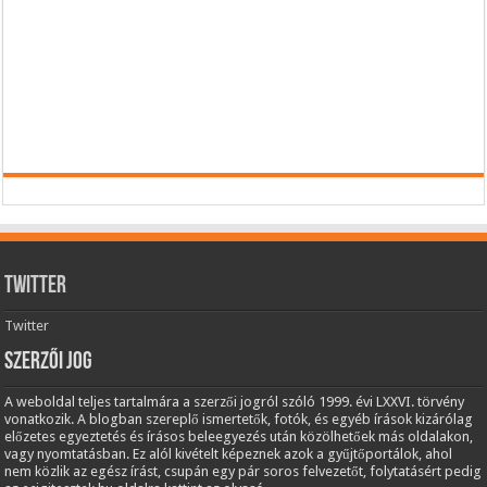
Twitter
Twitter
Szerzői jog
A weboldal teljes tartalmára a szerzői jogról szóló 1999. évi LXXVI. törvény
vonatkozik. A blogban szereplő ismertetők, fotók, és egyéb írások kizárólag
előzetes egyeztetés és írásos beleegyezés után közölhetőek más oldalakon,
vagy nyomtatásban. Ez alól kivételt képeznek azok a gyűjtőportálok, ahol
nem közlik az egész írást, csupán egy pár soros felvezetőt, folytatásért pedig