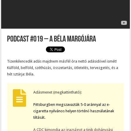
Podcast #019 – A Béla margójára
Tizenkilencedik adás majdnem másfél óra nettó adásidővel ismét!
Külföld, belföld, széthúzás, összetartás, ötletelés, tervezgetés, és a
hét sztárja: Béla.
Adásmenet (megkattintható):
Pittsburgben megszavazták 5-0 aránnyal az e-
cigaretta nyilvános helyen történő használatának
tiltását.
A CDC kimondja az igazságot a tinik dohányzási