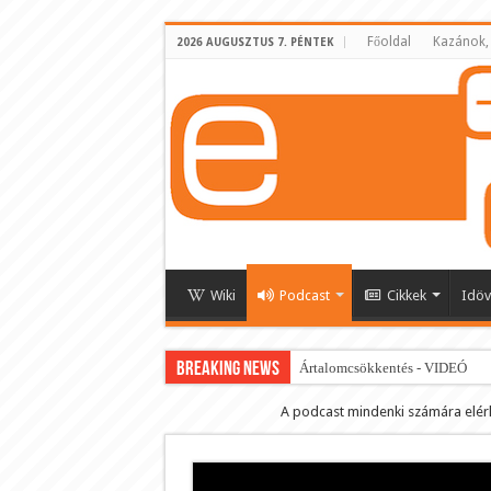
Főoldal
Kazánok,
2026 AUGUSZTUS 7. PÉNTEK
Wiki
Podcast
Cikkek
Idöv
BREAKING NEWS
Ártalomcsökkentés - VIDEÓ
E-cigi használati szokások 2.0
A podcast mindenki számára elér
Android Podcast alkalmazás letö
Párásító podcast lejátszási lista