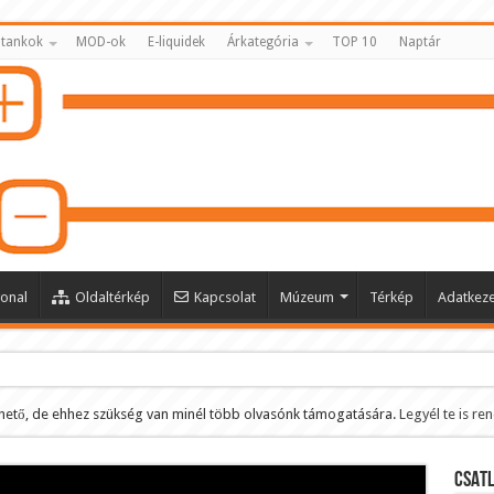
 tankok
MOD-ok
E-liquidek
Árkategória
TOP 10
Naptár
onal
Oldaltérkép
Kapcsolat
Múzeum
Térkép
Adatkeze
hető, de ehhez szükség van minél több olvasónk támogatására.
Legyél te is re
ltése
CSATL