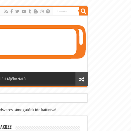
lési tájékoztató
ndszeres támogatónk ide kattintva!
AKOZZ!