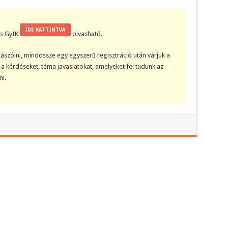
IDE KATTINTVA
kis GyIK
olvasható.
ászólni, mindössze egy egyszerű regisztráció után várjuk a
a kérdéseket, téma javaslatokat, amelyeket fel tudunk az
i.