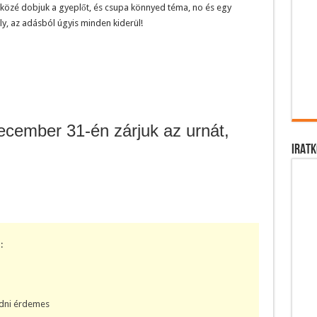
k közé dobjuk a gyeplőt, és csupa könnyed téma, no és egy
y, az adásból úgyis minden kiderül!
cember 31-én zárjuk az urnát,
IRATK
:
udni érdemes