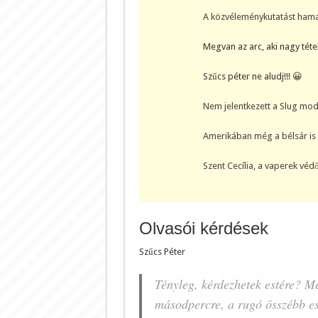
A közvéleménykutatást hama
Megvan az arc, aki nagy tét
Szűcs péter ne aludj!!! 😀
Nem jelentkezett a Slug mo
Amerikában még a bélsár is 
Szent Cecília, a vaperek védő
Olvasói kérdések
Szűcs Péter
Tényleg, kérdezhetek estére? 
másodpercre, a rugó összébb ese