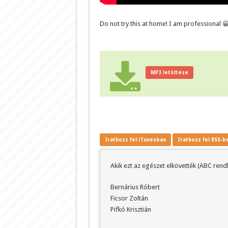
Do not try this at home! I am professional 
MP3 letöltése
Iratkozz fel iTunesban
Iratkozz fel RSS-b
Akik ezt az egészet elkövették (ABC rend
Bernárius Róbert
Ficsor Zoltán
Pifkó Krisztián