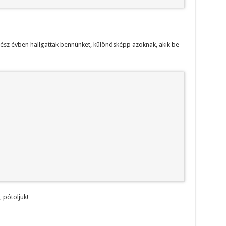
sz évben hallgattak bennünket, különösképp azoknak, akik be-
 pótoljuk!