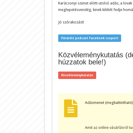
Karácsonyi szünet előtti utolsó adás, a lova
meglepetésvendég, kinek kilétét fedje homál
Jó szórakozást!
Párásító podcast Facebook csoport
Közvéleménykutatás (de
húzzatok bele!)
Közvéleménykutatás
Adásmenet (megkattintható)
Amit az online vásárlásról t