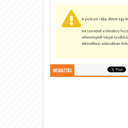
A podcast célja, illetve egy 
Ha szeretnél a témához hozz
véleményed! Várjuk továbbá 
elkövetkező adásokban dobn
Megosztás