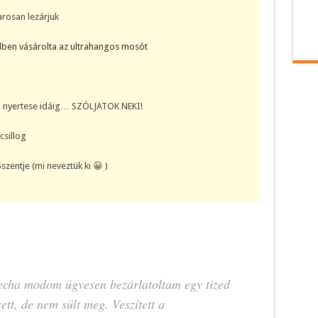
rosan lezárjuk
elben vásárolta az ultrahangos mosót
d nyertese idáig… SZÓLJATOK NEKI!
csillog
szentje (mi neveztük ki 😀 )
Mecha modom ügyesen bezárlatoltam egy tized
tt, de nem sült meg. Veszített a