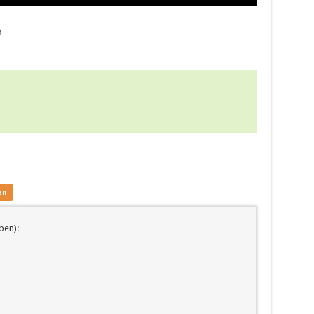

en
ben):