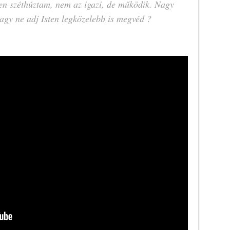
en széthúztam, nem az igazi, de működik. Nagy
gy ne adj Isten legközelebb is megvéd ?