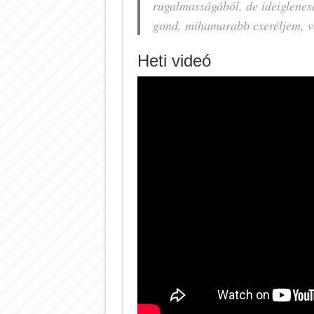
rugalmasságából, de ideiglenes
gond, mihamarabb cseréljem, va
Heti videó