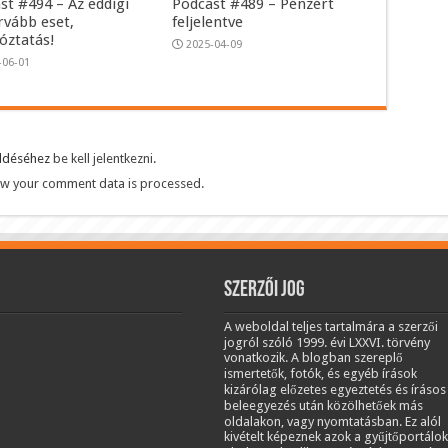
st #494 – Az eddigi
Podcast #489 – Pénzért
rvább eset,
feljelentve
tóztatás!
2025-04-09
-06-01
üldéséhez
be kell jelentkezni
.
w your comment data is processed.
Szerzői jog
A weboldal teljes tartalmára a szerzői
jogról szóló 1999. évi LXXVI. törvény
vonatkozik. A blogban szereplő
ismertetők, fotók, és egyéb írások
kizárólag előzetes egyeztetés és írásos
beleegyezés után közölhetőek más
oldalakon, vagy nyomtatásban. Ez alól
kivételt képeznek azok a gyűjtőportálok