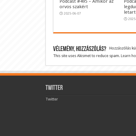
Podcast #495 – Amikor az
Podca
orvos szakért
legdu
letar
2025-06-07
2025
Vélemény, hozzászólás?
Hozzászólás k
This site uses Akismet to reduce spam.
Learn ho
Twitter
Twitter