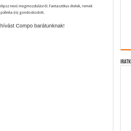
Vépsz nevű megmozdulásról. Fantasztikus ételek, remek
 pálinka (is) gondoskodott.
ghívást Compo barátunknak!
IRATK