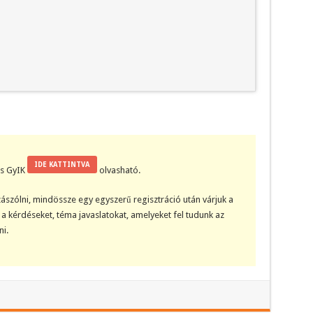
IDE KATTINTVA
kis GyIK
olvasható.
ászólni, mindössze egy egyszerű regisztráció után várjuk a
a kérdéseket, téma javaslatokat, amelyeket fel tudunk az
i.