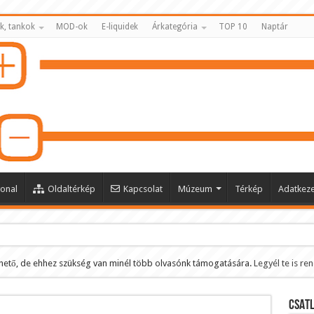
k, tankok
MOD-ok
E-liquidek
Árkategória
TOP 10
Naptár
onal
Oldaltérkép
Kapcsolat
Múzeum
Térkép
Adatkeze
hető, de ehhez szükség van minél több olvasónk támogatására.
Legyél te is re
ltése
CSATL