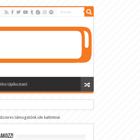
lési tájékoztató
ndszeres támogatónk ide kattintva!
AKOZZ!