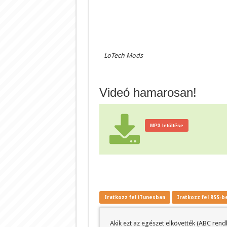
LoTech Mods
Videó hamarosan!
MP3 letöltése
Iratkozz fel iTunesban
Iratkozz fel RSS-b
Akik ezt az egészet elkövették (ABC rend