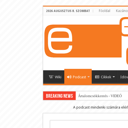
Főoldal
Kazáno
2026 AUGUSZTUS 8. SZOMBAT
Wiki
Podcast
Cikkek
Idöv
BREAKING NEWS
Ártalomcsökkentés - VIDEÓ
E-cigi használati szokások 2.0
A podcast mindenki számára elér
Android Podcast alkalmazás letö
Párásító podcast lejátszási lista