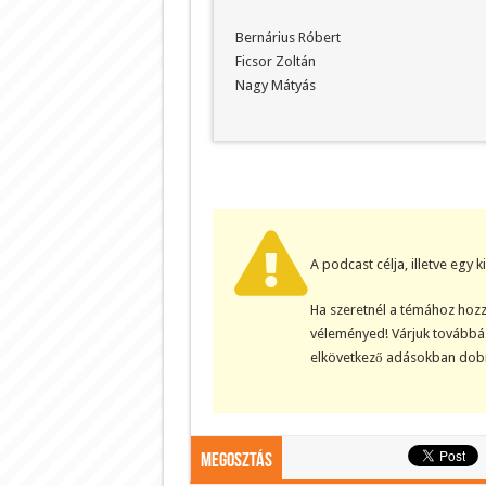
Bernárius Róbert
Ficsor Zoltán
Nagy Mátyás
A podcast célja, illetve egy 
Ha szeretnél a témához hozz
véleményed! Várjuk továbbá 
elkövetkező adásokban dobn
Megosztás