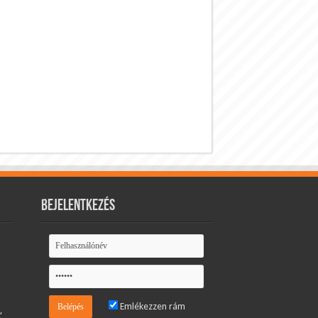
Bejelentkezés
Emlékezzen rám
,