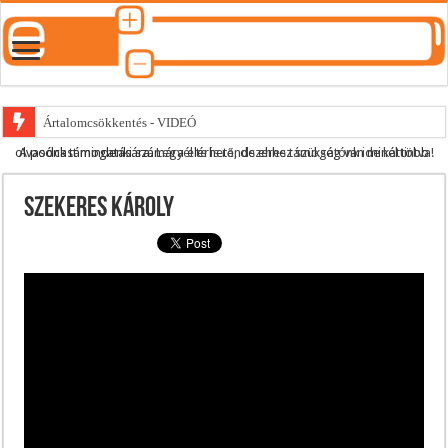
Ártalomcsökkentés - VIDEÓ
A podcast mindenki számára elérhető, de ehhez szükség van minél több olvasónk támogatására.
Legyél te is rendszeres támogatónk ide kattintva!
E-cigi használati szokások 2.0
Android Podcast alkalmazás letöltése
Szekeres Károly
Párásító podcast lejátszási lista