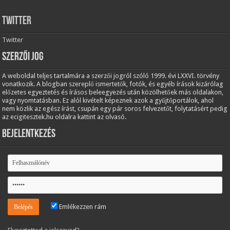
Twitter
Twitter
Szerzői jog
A weboldal teljes tartalmára a szerzői jogról szóló 1999. évi LXXVI. törvény
vonatkozik. A blogban szereplő ismertetők, fotók, és egyéb írások kizárólag
előzetes egyeztetés és írásos beleegyezés után közölhetőek más oldalakon,
vagy nyomtatásban. Ez alól kivételt képeznek azok a gyűjtőportálok, ahol
nem közlik az egész írást, csupán egy pár soros felvezetőt, folytatásért pedig
az ecigitesztek.hu oldalra kattint az olvasó.
Bejelentkezés
Emlékezzen rám