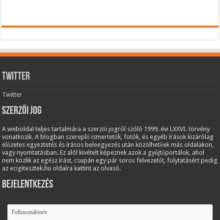
Twitter
Twitter
Szerzői jog
A weboldal teljes tartalmára a szerzői jogról szóló 1999. évi LXXVI. törvény
vonatkozik. A blogban szereplő ismertetők, fotók, és egyéb írások kizárólag
előzetes egyeztetés és írásos beleegyezés után közölhetőek más oldalakon,
vagy nyomtatásban. Ez alól kivételt képeznek azok a gyűjtőportálok, ahol
nem közlik az egész írást, csupán egy pár soros felvezetőt, folytatásért pedig
az ecigitesztek.hu oldalra kattint az olvasó.
Bejelentkezés