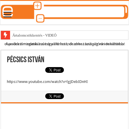
Ártalomcsökkentés - VIDEÓ
A podcast mindenki számára elérhető, de ehhez szükség van minél több olvasónk támogatására.
Legyél te is rendszeres támogatónk ide kattintva!
E-cigi használati szokások 2.0
Android Podcast alkalmazás letöltése
Pécsics István
Párásító podcast lejátszási lista
https://www.youtube.com/watch?v=lgJDebIDnHI