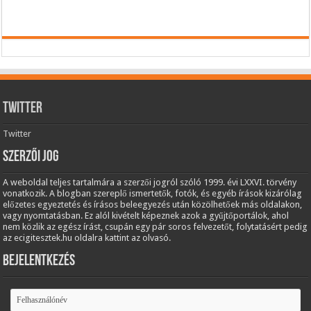
Twitter
Twitter
Szerzői jog
A weboldal teljes tartalmára a szerzői jogról szóló 1999. évi LXXVI. törvény
vonatkozik. A blogban szereplő ismertetők, fotók, és egyéb írások kizárólag
előzetes egyeztetés és írásos beleegyezés után közölhetőek más oldalakon,
vagy nyomtatásban. Ez alól kivételt képeznek azok a gyűjtőportálok, ahol
nem közlik az egész írást, csupán egy pár soros felvezetőt, folytatásért pedig
az ecigitesztek.hu oldalra kattint az olvasó.
Bejelentkezés