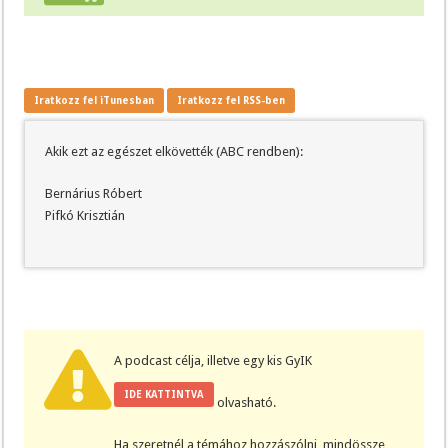
Iratkozz fel iTunesban
Iratkozz fel RSS-ben
Akik ezt az egészet elkövették (ABC rendben):
Bernárius Róbert
Pifkó Krisztián
A podcast célja, illetve egy kis GyIK
IDE KATTINTVA
olvasható.
Ha szeretnél a témához hozzászólni, mindössze