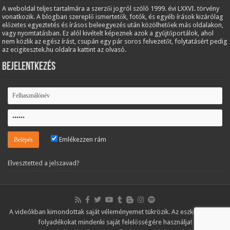
A weboldal teljes tartalmára a szerzői jogról szóló 1999. évi LXXVI. törvény
vonatkozik. A blogban szereplő ismertetők, fotók, és egyéb írások kizárólag
előzetes egyeztetés és írásos beleegyezés után közölhetőek más oldalakon,
vagy nyomtatásban. Ez alól kivételt képeznek azok a gyűjtőportálok, ahol
nem közlik az egész írást, csupán egy pár soros felvezetőt, folytatásért pedig
az ecigitesztek.hu oldalra kattint az olvasó.
Bejelentkezés
Emlékezzen rám
Elvesztetted a jelszavad?
A videókban kimondottak saját véleményemet tükrözik. Az eszközöket és
folyadékokat mindenki saját felelősségére használja!