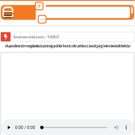
Ártalomcsökkentés - VIDEÓ
A podcast mindenki számára elérhető, de ehhez szükség van minél több olvasónk támogatására.
Legyél te is rendszeres támogatónk ide kattintva!
E-cigi használati szokások 2.0
Android Podcast alkalmazás letöltése
Párásító podcast lejátszási lista