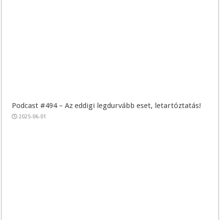
Podcast #494 – Az eddigi legdurvább eset, letartóztatás!
2025-06-01