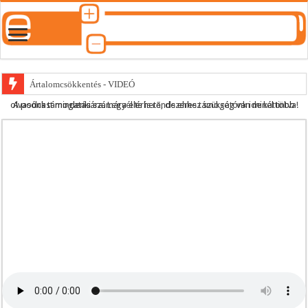
Ártalomcsökkentés - VIDEÓ
A podcast mindenki számára elérhető, de ehhez szükség van minél több olvasónk támogatására.
Legyél te is rendszeres támogatónk ide kattintva!
E-cigi használati szokások 2.0
Android Podcast alkalmazás letöltése
Párásító podcast lejátszási lista