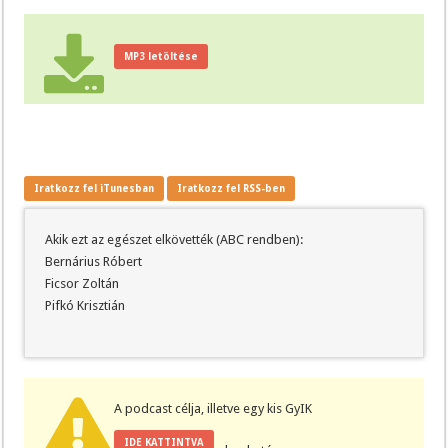
MP3 letöltése
Iratkozz fel iTunesban
Iratkozz fel RSS-ben
Akik ezt az egészet elkövették (ABC rendben):
Bernárius Róbert
Ficsor Zoltán
Pifkó Krisztián
A podcast célja, illetve egy kis GyIK
IDE KATTINTVA