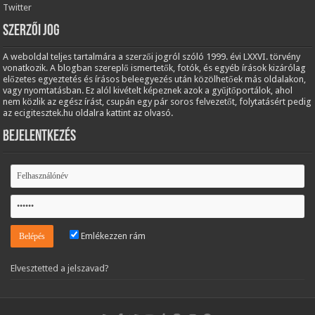
Twitter
Szerzői jog
A weboldal teljes tartalmára a szerzői jogról szóló 1999. évi LXXVI. törvény
vonatkozik. A blogban szereplő ismertetők, fotók, és egyéb írások kizárólag
előzetes egyeztetés és írásos beleegyezés után közölhetőek más oldalakon,
vagy nyomtatásban. Ez alól kivételt képeznek azok a gyűjtőportálok, ahol
nem közlik az egész írást, csupán egy pár soros felvezetőt, folytatásért pedig
az ecigitesztek.hu oldalra kattint az olvasó.
Bejelentkezés
Emlékezzen rám
Elvesztetted a jelszavad?