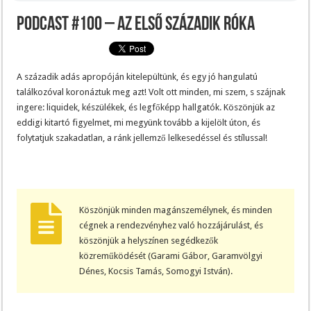
Podcast #100 – Az első századik róka
A századik adás apropóján kitelepültünk, és egy jó hangulatú
találkozóval koronáztuk meg azt! Volt ott minden, mi szem, s szájnak
ingere: liquidek, készülékek, és legfőképp hallgatók. Köszönjük az
eddigi kitartó figyelmet, mi megyünk tovább a kijelölt úton, és
folytatjuk szakadatlan, a ránk jellemző lelkesedéssel és stílussal!
Köszönjük minden magánszemélynek, és minden
cégnek a rendezvényhez való hozzájárulást, és
köszönjük a helyszínen segédkezők
közreműködését (Garami Gábor, Garamvölgyi
Dénes, Kocsis Tamás, Somogyi István).