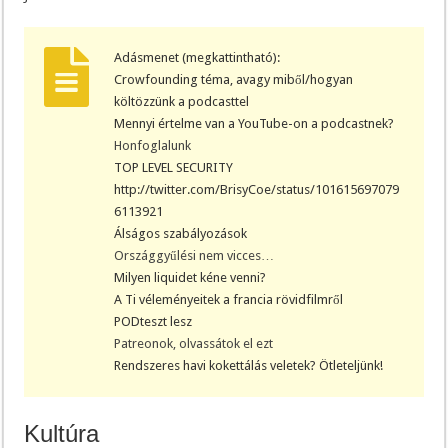
Adásmenet (megkattintható):
Crowfounding téma, avagy miből/hogyan
költözzünk a podcasttel
Mennyi értelme van a YouTube-on a podcastnek?
Honfoglalunk
TOP LEVEL SECURITY
http://twitter.com/BrisyCoe/status/101615697079
6113921
Álságos szabályozások
Országgyűlési nem vicces…
Milyen liquidet kéne venni?
A Ti véleményeitek a francia rövidfilmről
PODteszt lesz
Patreonok, olvassátok el ezt
Rendszeres havi kokettálás veletek? Ötleteljünk!
Kultúra