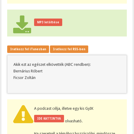
MP3 letöltése
Iratkozz fel iTunesban
Iratkozz fel RSS-ben
Akik ezt az egészet elkövették (ABC rendben):
Bernárius Róbert
Ficsor Zoltán
A podcast célja, illetve egy kis GyIK
IDE KATTINTVA
olvasható.
Ha szeretnél a témához hozzászólni, mindössze