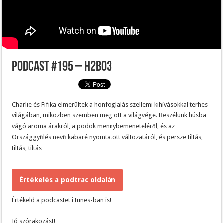
Podcast #195 – H2BO3
Charlie és Fifika elmerültek a honfoglalás szellemi kihívásokkal terhes
világában, miközben szemben meg ott a világvége. Beszélünk húsba
vágó aroma árakról, a podok mennybemeneteléről, és az
Országgyűlés nevű kabaré nyomtatott változatáról, és persze tiltás,
tiltás, tiltás…
Értékelés a podtrac oldalán
Értékeld a podcastet iTunes-ban is!
Jó szórakozást!