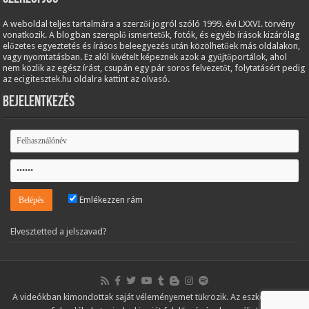
A weboldal teljes tartalmára a szerzői jogról szóló 1999. évi LXXVI. törvény
vonatkozik. A blogban szereplő ismertetők, fotók, és egyéb írások kizárólag
előzetes egyeztetés és írásos beleegyezés után közölhetőek más oldalakon,
vagy nyomtatásban. Ez alól kivételt képeznek azok a gyűjtőportálok, ahol
nem közlik az egész írást, csupán egy pár soros felvezetőt, folytatásért pedig
az ecigitesztek.hu oldalra kattint az olvasó.
Bejelentkezés
Emlékezzen rám
Elvesztetted a jelszavad?
A videókban kimondottak saját véleményemet tükrözik. Az eszközöket és