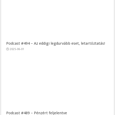
Podcast #494 – Az eddigi legdurvább eset, letartóztatás!
2025-06-01
Podcast #489 – Pénzért feljelentve