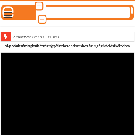
Ártalomcsökkentés - VIDEÓ
A podcast mindenki számára elérhető, de ehhez szükség van minél több olvasónk támogatására.
Legyél te is rendszeres támogatónk ide kattintva!
E-cigi használati szokások 2.0
Android Podcast alkalmazás letöltése
Párásító podcast lejátszási lista