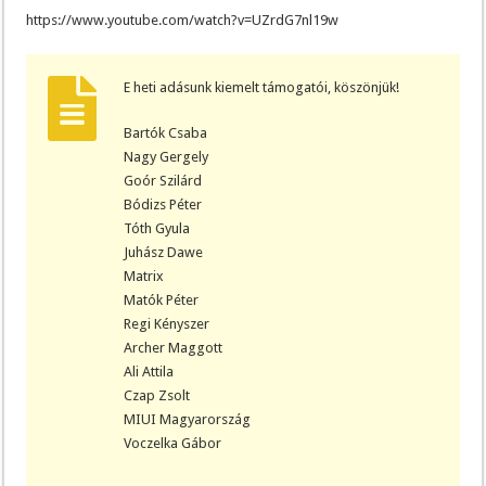
https://www.youtube.com/watch?v=UZrdG7nl19w
E heti adásunk kiemelt támogatói, köszönjük!
Bartók Csaba
Nagy Gergely
Goór Szilárd
Bódizs Péter
Tóth Gyula
Juhász Dawe
Matrix
Matók Péter
Regi Kényszer
Archer Maggott
Ali Attila
Czap Zsolt
MIUI Magyarország
Voczelka Gábor