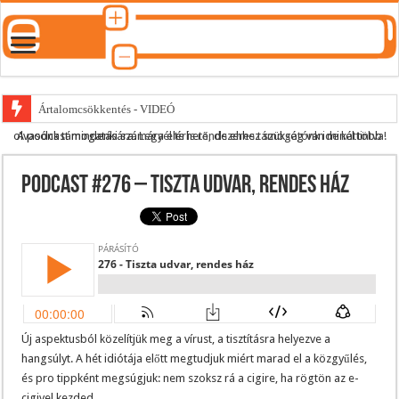
Ártalomcsökkentés - VIDEÓ
A podcast mindenki számára elérhető, de ehhez szükség van minél több olvasónk támogatására.
Legyél te is rendszeres támogatónk ide kattintva!
E-cigi használati szokások 2.0
Android Podcast alkalmazás letöltése
Podcast #276 – Tiszta udvar, rendes ház
Párásító podcast lejátszási lista
Új aspektusból közelítjük meg a vírust, a tisztításra helyezve a
hangsúlyt. A hét idiótája előtt megtudjuk miért marad el a közgyűlés,
és pro tippként megsúgjuk: nem szoksz rá a cigire, ha rögtön az e-
cigivel kezded.