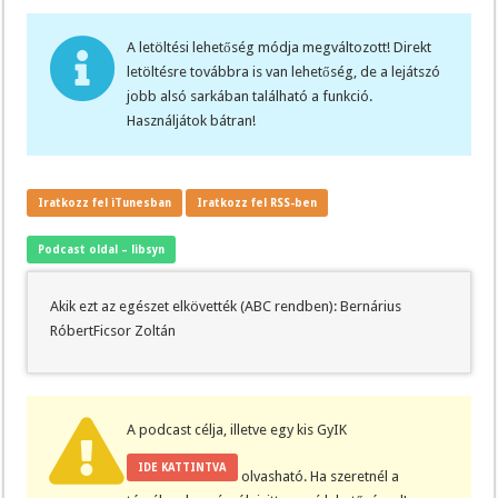
A letöltési lehetőség módja megváltozott! Direkt
letöltésre továbbra is van lehetőség, de a lejátszó
jobb alsó sarkában található a funkció.
Használjátok bátran!
Iratkozz fel iTunesban
Iratkozz fel RSS-ben
Podcast oldal – libsyn
Akik ezt az egészet elkövették (ABC rendben): Bernárius
RóbertFicsor Zoltán
A podcast célja, illetve egy kis GyIK
IDE KATTINTVA
olvasható. Ha szeretnél a