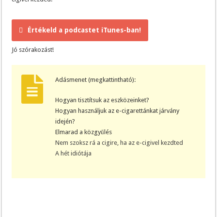
Értékeld a podcastet iTunes-ban!
Jó szórakozást!
Adásmenet (megkattintható):
Hogyan tisztítsuk az eszközeinket?
Hogyan használjuk az e-cigarettánkat járvány
idején?
Elmarad a közgyűlés
Nem szoksz rá a cigire, ha az e-cigivel kezdted
A hét idiótája