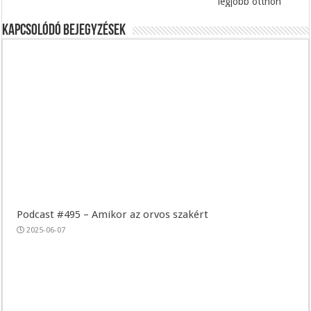
legjobb otthon
Kapcsolódó bejegyzések
Podcast #495 – Amikor az orvos szakért
2025-06-07