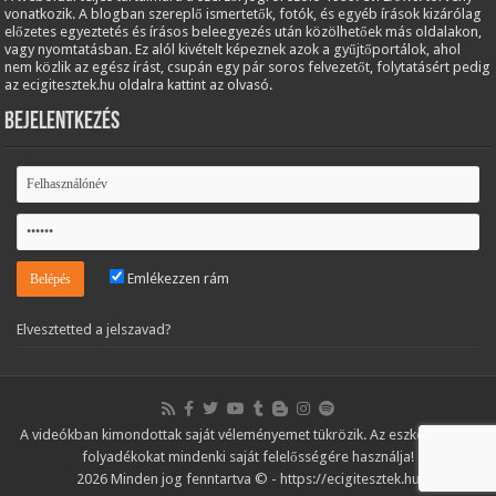
vonatkozik. A blogban szereplő ismertetők, fotók, és egyéb írások kizárólag
előzetes egyeztetés és írásos beleegyezés után közölhetőek más oldalakon,
vagy nyomtatásban. Ez alól kivételt képeznek azok a gyűjtőportálok, ahol
nem közlik az egész írást, csupán egy pár soros felvezetőt, folytatásért pedig
az ecigitesztek.hu oldalra kattint az olvasó.
Bejelentkezés
Emlékezzen rám
Elvesztetted a jelszavad?
A videókban kimondottak saját véleményemet tükrözik. Az eszközöket és
folyadékokat mindenki saját felelősségére használja!
2026 Minden jog fenntartva © - https://ecigitesztek.hu