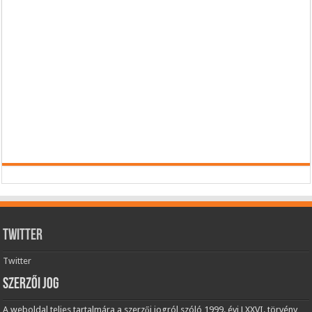
Twitter
Twitter
Szerzői jog
A weboldal teljes tartalmára a szerzői jogról szóló 1999. évi LXXVI. törvény