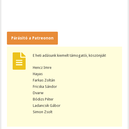
Párásító a Patreonon
E heti adásunk kiemelt támogatói, köszönjük!
Hencz Imre
Hayas
Farkas Zoltán
Fricska Sándor
Dvarw
Bódizs Péter
Ladancsik Gábor
Simon Zsolt