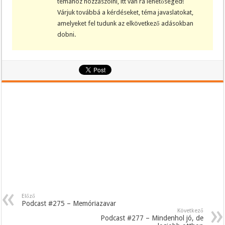
témához hozzászólni, itt van rá lehetőséged!
Várjuk továbbá a kérdéseket, téma javaslatokat,
amelyeket fel tudunk az elkövetkező adásokban
dobni.
Előző
Podcast #275 – Memóriazavar
Következő
Podcast #277 – Mindenhol jó, de