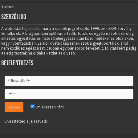
Twitter
Szerzői jog
A weboldal teljes tartalmára a szerzői jogról szóló 1999. évi LXXVI. törvény
vonatkozik. A blogban szereplő ismertetők, fotók, és egyéb írások kizárólag
előzetes egyeztetés és írásos beleegyezés után közölhetőek más oldalakon,
vagy nyomtatásban. Ez alól kivételt képeznek azok a gyűjtőportálok, ahol
nem közlik az egész írást, csupán egy pár soros felvezetőt, folytatásért pedig
az ecigitesztek.hu oldalra kattint az olvasó.
Bejelentkezés
Emlékezzen rám
Elvesztetted a jelszavad?