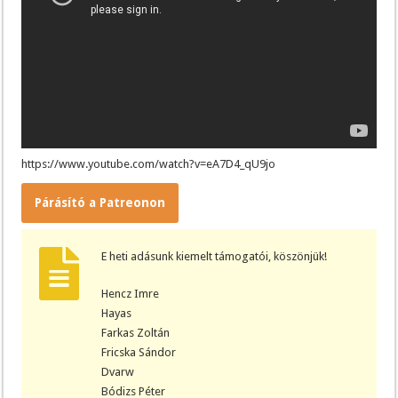
https://www.youtube.com/watch?v=eA7D4_qU9jo
Párásító a Patreonon
E heti adásunk kiemelt támogatói, köszönjük!
Hencz Imre
Hayas
Farkas Zoltán
Fricska Sándor
Dvarw
Bódizs Péter