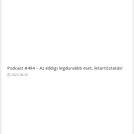
Podcast #494 – Az eddigi legdurvább eset, letartóztatás!
2025-06-01