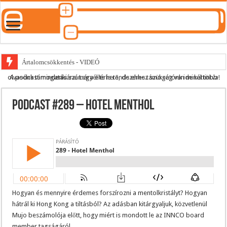
Ártalomcsökkentés - VIDEÓ
A podcast mindenki számára elérhető, de ehhez szükség van minél több olvasónk támogatására.
Legyél te is rendszeres támogatónk ide kattintva!
E-cigi használati szokások 2.0
Android Podcast alkalmazás letöltése
Podcast #289 – Hotel Menthol
Párásító podcast lejátszási lista
Hogyan és mennyire érdemes forszírozni a mentolkristályt? Hogyan
hátrál ki Hong Kong a tiltásból? Az adásban kitárgyaljuk, közvetlenül
Mujo beszámolója előtt, hogy miért is mondott le az INNCO board
member tagságáról.