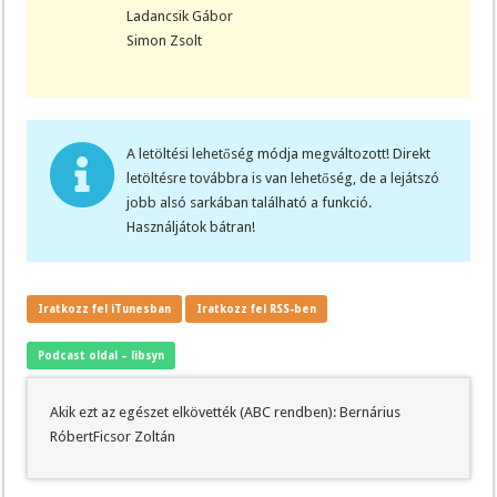
Ladancsik Gábor
Simon Zsolt
A letöltési lehetőség módja megváltozott! Direkt
letöltésre továbbra is van lehetőség, de a lejátszó
jobb alsó sarkában található a funkció.
Használjátok bátran!
Iratkozz fel iTunesban
Iratkozz fel RSS-ben
Podcast oldal – libsyn
Akik ezt az egészet elkövették (ABC rendben): Bernárius
RóbertFicsor Zoltán