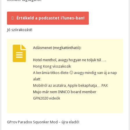
Értékeld a podcastet iTunes-ban!
Jó szórakozást!
Adásmenet (megkattintható):
Hotel menthol, avagy hogyan ne toljuk túl….
Hong Kong visszakozik
A kerámia titkos élete 🙂 avagy mindig van új a nap
alatt
Mobilról az asztalra, Apple bekaphatja… PAX
Mujo már nem INNCO board member
GFN2020 videók
GProv Paradox Squonker Mod – újra eladó!