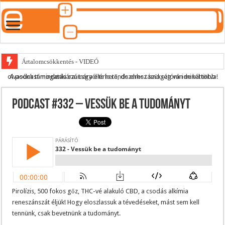
Ártalomcsökkentés - VIDEÓ
A podcast mindenki számára elérhető, de ehhez szükség van minél több olvasónk támogatására.
Legyél te is rendszeres támogatónk ide kattintva!
E-cigi használati szokások 2.0
Android Podcast alkalmazás letöltése
Podcast #332 – Vessük be a tudományt
Párásító podcast lejátszási lista
Pirolízis, 500 fokos gőz, THC-vé alakuló CBD, a csodás alkímia
reneszánszát éljük! Hogy eloszlassuk a tévedéseket, mást sem kell
tennünk, csak bevetnünk a tudományt.