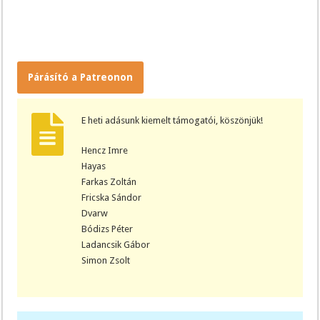
Párásító a Patreonon
E heti adásunk kiemelt támogatói, köszönjük!
Hencz Imre
Hayas
Farkas Zoltán
Fricska Sándor
Dvarw
Bódizs Péter
Ladancsik Gábor
Simon Zsolt