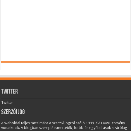
Twitter
Twitter
Szerzői jog
A weboldal teljes tartalmára a szerzői jogról szóló 1999. évi LXXVI. törvény
vonatkozik. A blogban szereplő ismertetők, fotók, és egyéb írások kizárólag