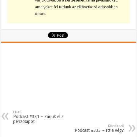
Várjuk továbbá a kérdéseket, téma javaslatokat,
amelyeket fel tudunk az elkövetkező adásokban
dobni.
Előző
Podcast #331 – Zárjuk el a
pénzcsapot
Következő
Podcast #333 – Itt a vég?