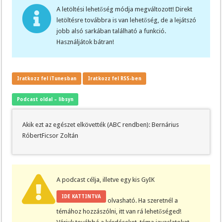
A letöltési lehetőség módja megváltozott! Direkt
letöltésre továbbra is van lehetőség, de a lejátszó
jobb alsó sarkában található a funkció.
Használjátok bátran!
Iratkozz fel iTunesban
Iratkozz fel RSS-ben
Podcast oldal – libsyn
Akik ezt az egészet elkövették (ABC rendben): Bernárius
RóbertFicsor Zoltán
A podcast célja, illetve egy kis GyIK
IDE KATTINTVA
olvasható. Ha szeretnél a
témához hozzászólni, itt van rá lehetőséged!