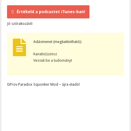
Értékeld a podcastet iTunes-ban!
Jó szórakozást!
Adásmenet (megkattintható):
Kanabi(s)znisz
Vessük be a tudományt
GProv Paradox Squonker Mod – újra eladó!