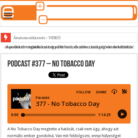
Ártalomcsökkentés - VIDEÓ
A podcast mindenki számára elérhető, de ehhez szükség van minél több olvasónk támogatására.
Legyél te is rendszeres támogatónk ide kattintva!
E-cigi használati szokások 2.0
Android Podcast alkalmazás letöltése
Podcast #377 – No Tobacco Day
Párásító podcast lejátszási lista
A No Tobacco Day megtette a hatását, csak nem úgy, ahogy azt
normális ember gondolná. Van mit feldolgozni, ennyi hülyeséget