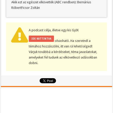
Akik ezt az egészet elkövették (ABC rendben): Bernárius
RóbertFicsor Zoltán
A podcast célja, illetve egy kis GyIK
IDE KATTINTVA
olvasható. Ha szeretnél a
témához hozzászólni, itt van rá lehetőséged!
Várjuk továbbá a kérdéseket, téma javaslatokat,
amelyeket fel tudunk az elkövetkező adásokban
dobni.