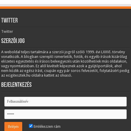
Twitter
Twitter
Szerzői jog
A weboldal teljes tartalmára a szerzői jogról szóló 1999. évi LXXVI. törvény
vonatkozik. A blogban szereplő ismertetők, fotók, és egyéb írások kizárólag
előzetes egyeztetés és írásos beleegyezés után közölhetőek más oldalakon,
vagy nyomtatásban. Ez alól kivételt képeznek azok a gyűjtőportálok, ahol
nem közlik az egész írást, csupán egy pár soros felvezetőt, folytatásért pedig
az ecigitesztek.hu oldalra kattint az olvasó.
Bejelentkezés
Emlékezzen rám