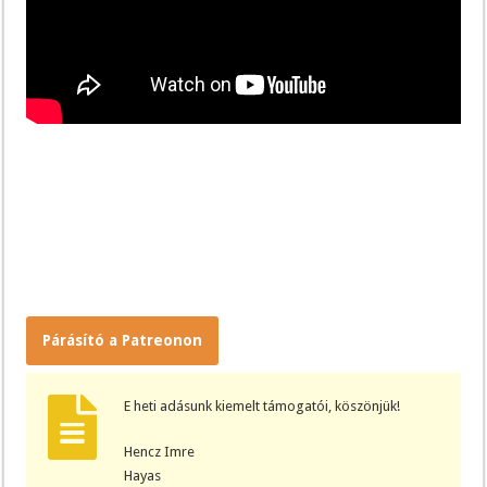
Párásító a Patreonon
E heti adásunk kiemelt támogatói, köszönjük!
Hencz Imre
Hayas