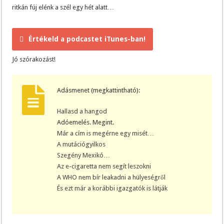
ritkán fúj elénk a szél egy hét alatt…
Értékeld a podcastet iTunes-ban!
Jó szórakozást!
Adásmenet (megkattintható):
Hallasd a hangod
Adóemelés. Megint.
Már a cím is megérne egy misét…
A mutációgyilkos
Szegény Mexikó…
Az e-cigaretta nem segít leszokni
A WHO nem bír leakadni a hülyeségről
És ezt már a korábbi igazgatók is látják