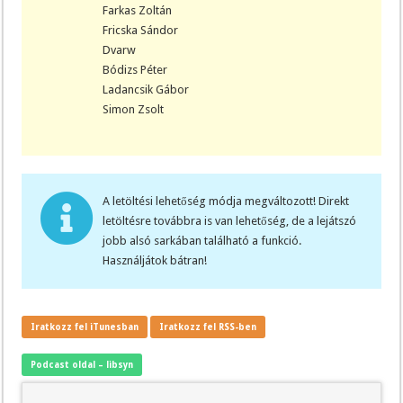
Farkas Zoltán
Fricska Sándor
Dvarw
Bódizs Péter
Ladancsik Gábor
Simon Zsolt
A letöltési lehetőség módja megváltozott! Direkt
letöltésre továbbra is van lehetőség, de a lejátszó
jobb alsó sarkában található a funkció.
Használjátok bátran!
Iratkozz fel iTunesban
Iratkozz fel RSS-ben
Podcast oldal – libsyn