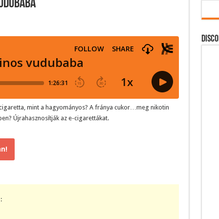
vudubaba
DISCO
-cigaretta, mint a hagyományos? A fránya cukor…meg nikotin
en? Újrahasznosítják az e-cigarettákat.
n!
: