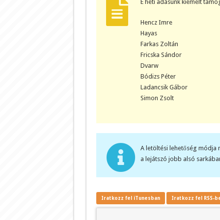
E heti adásunk kiemelt támog
Hencz Imre
Hayas
Farkas Zoltán
Fricska Sándor
Dvarw
Bódizs Péter
Ladancsik Gábor
Simon Zsolt
A letöltési lehetőség módja 
a lejátszó jobb alsó sarkában
Iratkozz fel iTunesban
Iratkozz fel RSS-b