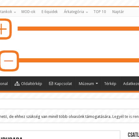
 tankok
MOD-ok
E-liquidek
Árkategória
TOP 10
Naptár
onal
Oldaltérkép
Kapcsolat
Múzeum
Térkép
Adatkeze
hető, de ehhez szükség van minél több olvasónk támogatására.
Legyél te is re
ltése
CSATL