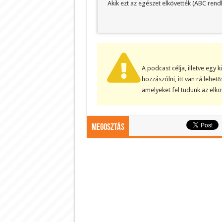
Akik ezt az egészet elkövették (ABC rend
A podcast célja, illetve egy 
hozzászólni, itt van rá lehe
amelyeket fel tudunk az elk
Megosztás