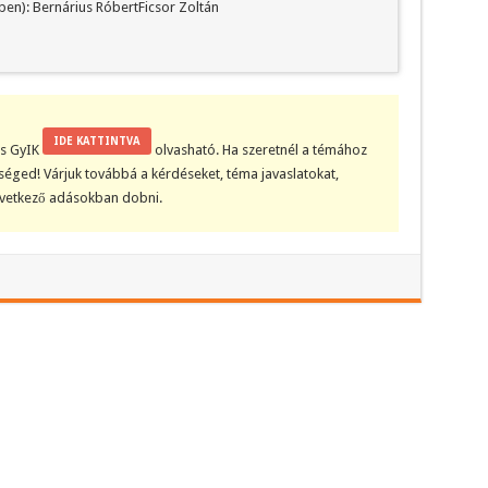
ben): Bernárius RóbertFicsor Zoltán
IDE KATTINTVA
kis GyIK
olvasható. Ha szeretnél a témához
tőséged! Várjuk továbbá a kérdéseket, téma javaslatokat,
övetkező adásokban dobni.