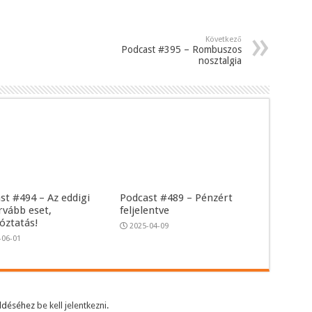
Következő
Podcast #395 – Rombuszos
nosztalgia
st #494 – Az eddigi
Podcast #489 – Pénzért
rvább eset,
feljelentve
tóztatás!
2025-04-09
-06-01
üldéséhez
be kell jelentkezni
.