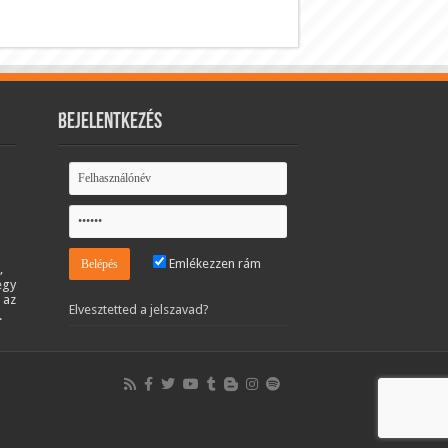
Bejelentkezés
Emlékezzen rám
,
egy
 az
Elvesztetted a jelszavad?
.