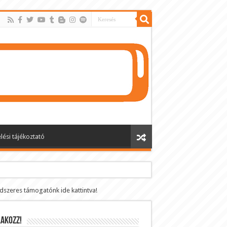
lési tájékoztató
ndszeres támogatónk ide kattintva!
AKOZZ!