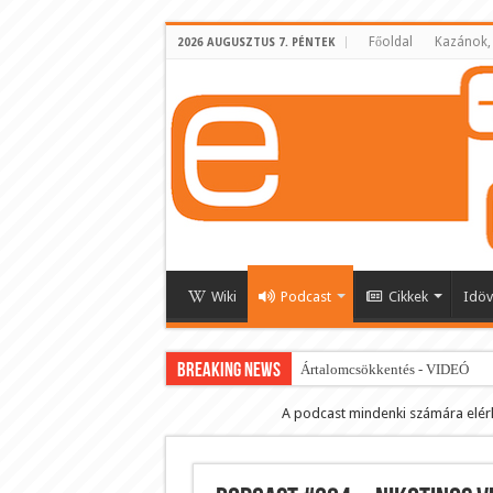
Főoldal
Kazánok,
2026 AUGUSZTUS 7. PÉNTEK
Wiki
Podcast
Cikkek
Idöv
BREAKING NEWS
Ártalomcsökkentés - VIDEÓ
E-cigi használati szokások 2.0
A podcast mindenki számára elér
Android Podcast alkalmazás letö
Párásító podcast lejátszási lista