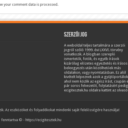
w your comment data is processed.
Szerzői jog
A weboldal teljes tartalmára a szerzői
jogról szóló 1999. évi LXXVI. törvény
vonatkozik. A blogban szereplő
ismertetők, fotók, és egyéb írások
kizárólag előzetes egyeztetés és írásos
beleegyezés után közölhetőek más
oldalakon, vagy nyomtatásban. Ez alól
kivételt képeznek azok a gyűjtőportálok
ahol nem közlik az egész írást, csupán 
pár soros felvezetőt, folytatásért pedig
ecigitesztek.hu oldalra kattint az olvasó
k. Az eszközöket és folyadékokat mindenki saját felelősségére használja!
fenntartva © - https://ecigitesztek.hu