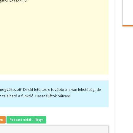
atói, köszönjük!
megváltozott! Direkt letöltésre továbbra is van lehetőség, de
 található a funkció. Használjátok bátran!
en
Podcast oldal – libsyn