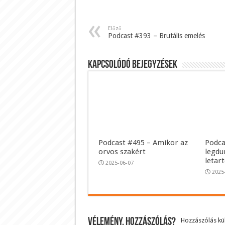
Előző
Podcast #393 – Brutális emelés
Kapcsolódó bejegyzések
Podcast #495 – Amikor az
Podca
orvos szakért
legdu
letar
2025-06-07
2025
Vélemény, hozzászólás?
Hozzászólás k