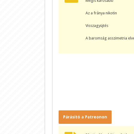
Mégis károsabb
Az a fránya nikotin
Visszagyüjtés
A baromság asszimetria elv
Párásító a Patreonon