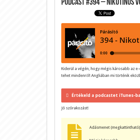
Podcast #394 – Nikotinos 
Kiderül a végén, hogy mégis károsabb az e
tehet mindenről! Angliában mi történik eközb
Értékeld a podcastet iTunes-ba
Jó szórakozást!
Adásmenet (megkattintható)