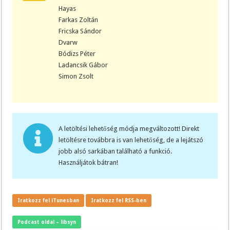
Hayas
Farkas Zoltán
Fricska Sándor
Dvarw
Bódizs Péter
Ladancsik Gábor
Simon Zsolt
A letöltési lehetőség módja megváltozott! Direkt
letöltésre továbbra is van lehetőség, de a lejátszó
jobb alsó sarkában található a funkció.
Használjátok bátran!
Iratkozz fel iTunesban
Iratkozz fel RSS-ben
Podcast oldal – libsyn