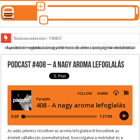
Ártalomcsökkentés - VIDEÓ
A podcast mindenki számára elérhető, de ehhez szükség van minél több olvasónk támogatására.
Legyél te is rendszeres támogatónk ide kattintva!
E-cigi használati szokások 2.0
Android Podcast alkalmazás letöltése
Podcast #408 – A nagy aroma lefoglalás
Párásító podcast lejátszási lista
Az adás jelentős részében az aroma lefoglalásról beszélünk az
érintett vállalkozás üzemeltetőjével, boncolgatva a miérteket és a