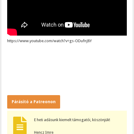
https://www.youtube.com/watch?v=gs-ODufnJ8Y
Párásító a Patreonon
E heti adásunk kiemelt támogatói, köszönjük!
Hencz Imre