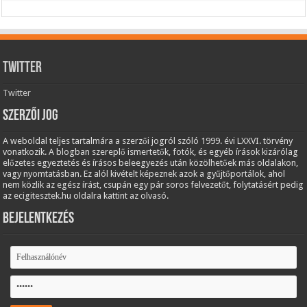
Twitter
Twitter
Szerzői jog
A weboldal teljes tartalmára a szerzői jogról szóló 1999. évi LXXVI. törvény
vonatkozik. A blogban szereplő ismertetők, fotók, és egyéb írások kizárólag
előzetes egyeztetés és írásos beleegyezés után közölhetőek más oldalakon,
vagy nyomtatásban. Ez alól kivételt képeznek azok a gyűjtőportálok, ahol
nem közlik az egész írást, csupán egy pár soros felvezetőt, folytatásért pedig
az ecigitesztek.hu oldalra kattint az olvasó.
Bejelentkezés