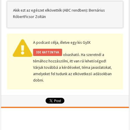
Akik ezt az egészet elkövették (ABC rendben): Bernárius
RóbertFicsor Zoltán
A podcast célja, illetve egy kis GyIK
IDE KATTINTVA
olvasható. Ha szeretnél a
témához hozzászólni, itt van rá lehetőséged!
Várjuk továbbá a kérdéseket, téma javaslatokat,
amelyeket fel tudunk az elkövetkező adásokban
dobni.