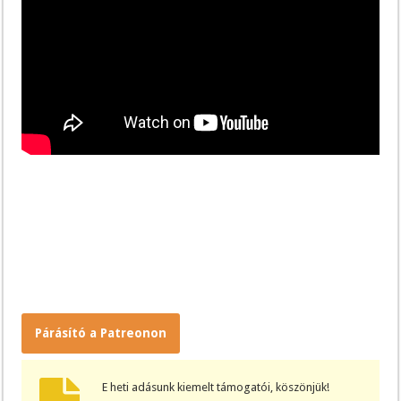
Párásító a Patreonon
E heti adásunk kiemelt támogatói, köszönjük!