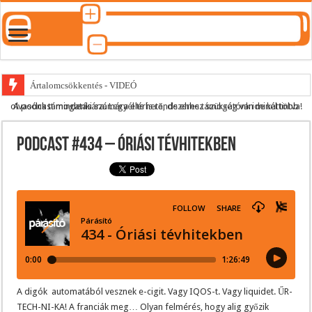
Ártalomcsökkentés - VIDEÓ
A podcast mindenki számára elérhető, de ehhez szükség van minél több olvasónk támogatására.
Legyél te is rendszeres támogatónk ide kattintva!
E-cigi használati szokások 2.0
Android Podcast alkalmazás letöltése
Podcast #434 – Óriási tévhitekben
Párásító podcast lejátszási lista
A digók automatából vesznek e-cigit. Vagy IQOS-t. Vagy liquidet. ŰR-
TECH-NI-KA! A franciák meg… Olyan felmérés, hogy alig győzik