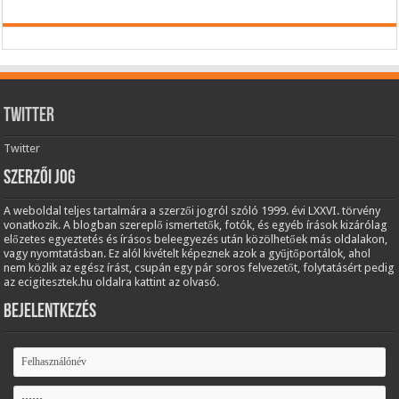
Twitter
Twitter
Szerzői jog
A weboldal teljes tartalmára a szerzői jogról szóló 1999. évi LXXVI. törvény
vonatkozik. A blogban szereplő ismertetők, fotók, és egyéb írások kizárólag
előzetes egyeztetés és írásos beleegyezés után közölhetőek más oldalakon,
vagy nyomtatásban. Ez alól kivételt képeznek azok a gyűjtőportálok, ahol
nem közlik az egész írást, csupán egy pár soros felvezetőt, folytatásért pedig
az ecigitesztek.hu oldalra kattint az olvasó.
Bejelentkezés