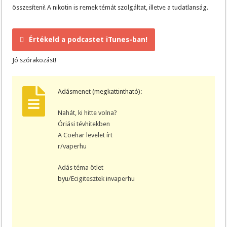
összesíteni! A nikotin is remek témát szolgáltat, illetve a tudatlanság.
Értékeld a podcastet iTunes-ban!
Jó szórakozást!
Adásmenet (megkattintható):
Nahát, ki hitte volna?
Óriási tévhitekben
A Coehar levelet írt
r/vaperhu
Adás téma ötlet
by
u/Ecigitesztek
in
vaperhu