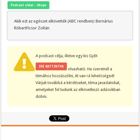
Podcast oldal – libsyn
Akik ezt az egészet elkövették (ABC rendben): Bernárius
RóbertFicsor Zoltán
A podcast célja, illetve egy kis GyIK
IDE KATTINTVA
olvasható. Ha szeretnél a
témához hozzászólni, itt van rá lehetőséged!
Várjuk továbbá a kérdéseket, téma javaslatokat,
amelyeket fel tudunk az elkövetkező adásokban
dobni.