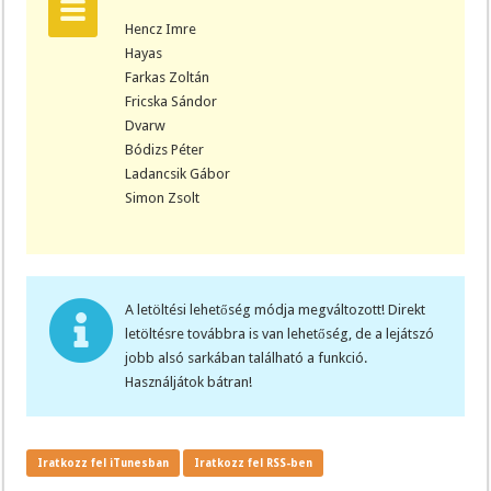
Hencz Imre
Hayas
Farkas Zoltán
Fricska Sándor
Dvarw
Bódizs Péter
Ladancsik Gábor
Simon Zsolt
A letöltési lehetőség módja megváltozott! Direkt
letöltésre továbbra is van lehetőség, de a lejátszó
jobb alsó sarkában található a funkció.
Használjátok bátran!
Iratkozz fel iTunesban
Iratkozz fel RSS-ben