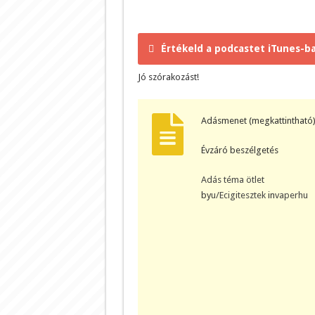
Értékeld a podcastet iTunes-ba
Jó szórakozást!
Adásmenet (megkattintható)
Évzáró beszélgetés
Adás téma ötlet
by
u/Ecigitesztek
in
vaperhu