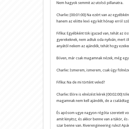
Nem hagyok semmit az utolsó pillanatra.
Charlie: [00:01:00] Na ezért van az egyébké
hanem az előtte levő egy két hónap erről szó
Fifika: Egyébként tök igazad van, tehát az 
gyerekeknek, nem adtuk oda nyilván, mert ők v
anyától nekem az ajándék, tehát hogy ezeke
Bőven, már csak magamnak nézek, még egy 
Charlie: Ismerem, ismerem, csak úgy fölnéze
Fifika: Na de mi történt veled?
Charlie: Előre is elnézést kérek [00:02:00] tő
magamnak nem kell ajándék, de a családtago
És apósom ugye nagyon régóta szeretett vol
amit kinyitsz, és akkor benne van a tükör, 
szar benne van. Riverengineering rulez! Ap