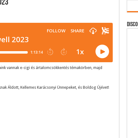
023
DISCO
aink vannak e-cigi és ártalomcsökkentés témakörben, majd
knak Áldott, Kellemes Karácsonyi Ünnepeket, és Boldog Újévet!