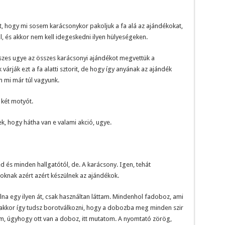
nt, hogy mi sosem karácsonykor pakoljuk a fa alá az ajándékokat,
l, és akkor nem kell idegeskedni ilyen hülyeségeken.
összes ugye az összes karácsonyi ajándékot megvettük a
árják ezt a fa alatti sztorit, de hogy így anyának az ajándék
n mi már túl vagyunk.
két motyót.
k, hogy hátha van e valami akció, ugye.
led és minden hallgatótól, de. A karácsony. Igen, tehát
knak azért azért készülnek az ajándékok.
na egy ilyen át, csak használtan láttam. Mindenhol fadoboz, ami
és akkor így tudsz borotválkozni, hogy a dobozba meg minden szir
ám, úgyhogy ott van a doboz, itt mutatom. A nyomtató zörög,