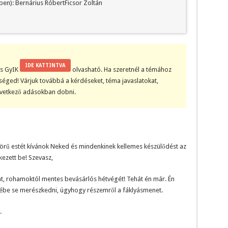
ben): Bernárius RóbertFicsor Zoltán
IDE KATTINTVA
kis GyIK
olvasható. Ha szeretnél a témához
tőséged! Várjuk továbbá a kérdéseket, téma javaslatokat,
övetkező adásokban dobni.
rű estét kívánok Neked és mindenkinek kellemes készülődést az
ezett be! Szevasz,
nt, rohamoktól mentes bevásárlós hétvégét! Tehát én már. Én
be se merészkedni, úgyhogy részemről a fáklyásmenet.
.