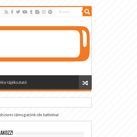
lési tájékoztató
ndszeres támogatónk ide kattintva!
AKOZZ!