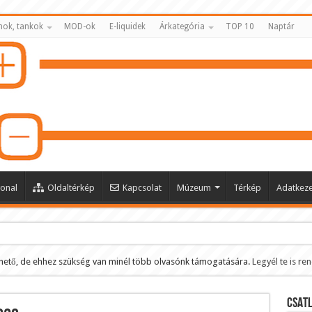
nok, tankok
MOD-ok
E-liquidek
Árkategória
TOP 10
Naptár
onal
Oldaltérkép
Kapcsolat
Múzeum
Térkép
Adatkeze
hető, de ehhez szükség van minél több olvasónk támogatására.
Legyél te is re
ltése
CSATL