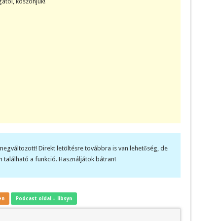
atói, köszönjük!
megváltozott! Direkt letöltésre továbbra is van lehetőség, de
 található a funkció. Használjátok bátran!
en
Podcast oldal – libsyn