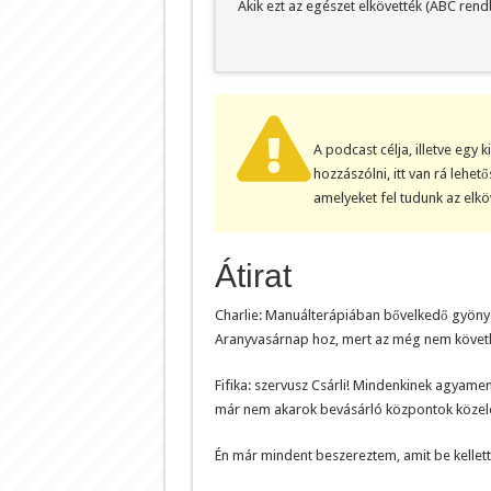
Akik ezt az egészet elkövették (ABC rend
A podcast célja, illetve egy 
hozzászólni, itt van rá lehe
amelyeket fel tudunk az elk
Átirat
Charlie: Manuálterápiában bővelkedő gyönyö
Aranyvasárnap hoz, mert az még nem követk
Fifika: szervusz Csárli! Mindenkinek agyame
már nem akarok bevásárló központok közelé
Én már mindent beszereztem, amit be kellett