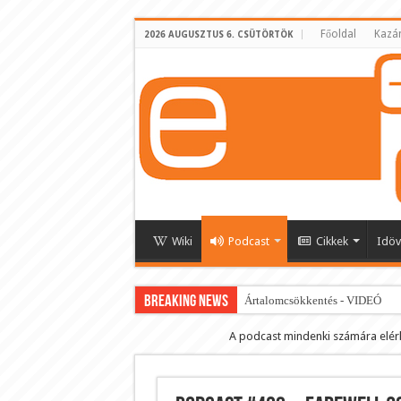
Főoldal
Kazá
2026 AUGUSZTUS 6. CSÜTÖRTÖK
Wiki
Podcast
Cikkek
Idöv
BREAKING NEWS
Ártalomcsökkentés - VIDEÓ
E-cigi használati szokások 2.0
A podcast mindenki számára elér
Android Podcast alkalmazás letö
Párásító podcast lejátszási lista