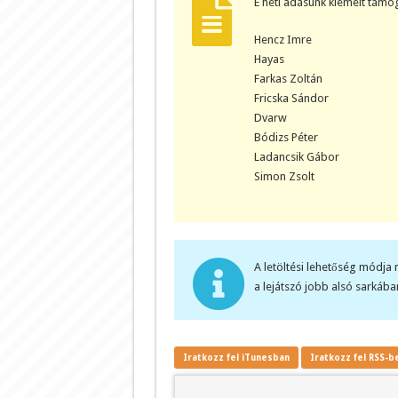
E heti adásunk kiemelt támog
Hencz Imre
Hayas
Farkas Zoltán
Fricska Sándor
Dvarw
Bódizs Péter
Ladancsik Gábor
Simon Zsolt
A letöltési lehetőség módja 
a lejátszó jobb alsó sarkában
Iratkozz fel iTunesban
Iratkozz fel RSS-b