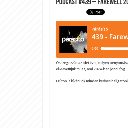
Podcast #439 – Farewell 2
Összegezzük az idei évet, milyen benyomás
előrevetítjük mi az, ami 2024-ben jönni fog.
Ezúton is kívánunk minden kedves hallgatón