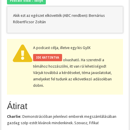
Podcast oldal – libsyn
Akik ezt az egészet elkövették (ABC rendben): Bernárius
RóbertFicsor Zoltán
A podcast célja, illetve egy kis GyIK
IDE KATTINTVA
olvasható. Ha szeretnél a
témához hozzászólni, itt van rá lehetőséged!
Várjuk továbbá a kérdéseket, téma javaslatokat,
amelyeket fel tudunk az elkövetkező adásokban
dobni.
Átirat
Charlie:
Demonstrációban jelenlevő emberek megszámlálásában
gazdag szép estét kívánok mindenkinek. Szevasz, Fifika!