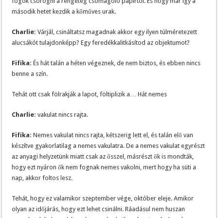
fogok csörögni a rengeteg csomagoló papírtól. És hogy már így a
második hetet kezdik a kőműves urak.
Charlie:
Várjál, csináltatsz magadnak akkor egy ilyen túlméretezett
alucsákót tulajdonképp? Egy feredékkalitkásítod az objektumot?
Fifika:
És hát talán a héten végeznek, de nem biztos, és ebben nincs
benne a szín.
Tehát ott csak fölrakják a lapot, föltiplizik a… Hát nemes
Charlie:
vakulat nincs rajta.
Fifika:
Nemes vakulat nincs rajta, kétszerig lett el, és talán elő van
készítve gyakorlatilag a nemes vakulatra. De a nemes vakulat egyrészt
az anyagi helyzetünk miatt csak az ősszel, másrészt ők is mondták,
hogy ezt nyáron ők nem fognak nemes vakolni, mert hogy ha süti a
nap, akkor foltos lesz.
Tehát, hogy ez valamikor szeptember vége, október eleje. Amikor
olyan az időjárás, hogy ezt lehet csinálni. Ráadásul nem huszan