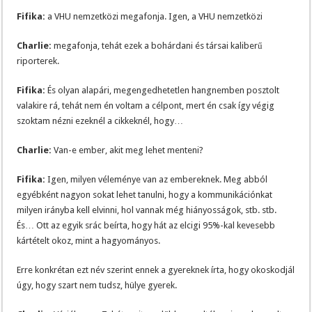
Fifika:
a VHU nemzetközi megafonja. Igen, a VHU nemzetközi
Charlie:
megafonja, tehát ezek a bohárdani és társai kaliberű
riporterek.
Fifika:
És olyan alapári, megengedhetetlen hangnemben posztolt
valakire rá, tehát nem én voltam a célpont, mert én csak így végig
szoktam nézni ezeknél a cikkeknél, hogy…
Charlie:
Van-e ember, akit meg lehet menteni?
Fifika:
Igen, milyen véleménye van az embereknek. Meg abból
egyébként nagyon sokat lehet tanulni, hogy a kommunikációnkat
milyen irányba kell elvinni, hol vannak még hiányosságok, stb. stb.
És… Ott az egyik srác beírta, hogy hát az elcigi 95%-kal kevesebb
kártételt okoz, mint a hagyományos.
Erre konkrétan ezt név szerint ennek a gyereknek írta, hogy okoskodjál
úgy, hogy szart nem tudsz, hülye gyerek.