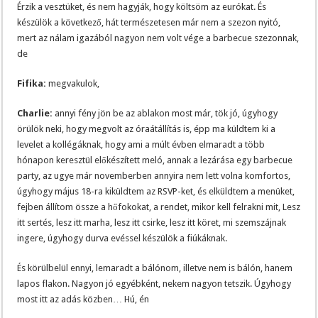
Érzik a vesztüket, és nem hagyják, hogy költsöm az eurókat. És
készülök a következő, hát természetesen már nem a szezon nyitó,
mert az nálam igazából nagyon nem volt vége a barbecue szezonnak,
de
Fifika:
megvakulok,
Charlie:
annyi fény jön be az ablakon most már, tök jó, úgyhogy
örülök neki, hogy megvolt az óraátállítás is, épp ma küldtem ki a
levelet a kollégáknak, hogy ami a múlt évben elmaradt a több
hónapon keresztül előkészített meló, annak a lezárása egy barbecue
party, az ugye már novemberben annyira nem lett volna komfortos,
úgyhogy május 18-ra kiküldtem az RSVP-ket, és elküldtem a menüket,
fejben állítom össze a hőfokokat, a rendet, mikor kell felrakni mit, Lesz
itt sertés, lesz itt marha, lesz itt csirke, lesz itt köret, mi szemszájnak
ingere, úgyhogy durva evéssel készülök a fiúkáknak.
És körülbelül ennyi, lemaradt a bálónom, illetve nem is bálón, hanem
lapos flakon. Nagyon jó egyébként, nekem nagyon tetszik. Úgyhogy
most itt az adás közben… Hú, én