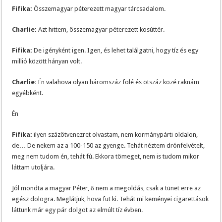
Fifika:
Összemagyar péterezett magyar tárcsadalom.
Charlie:
Azt hittem, összemagyar péterezett kosúttér.
Fifika:
De igényként igen. Igen, és lehet találgatni, hogy tíz és egy
millió között hányan volt.
Charlie:
Én valahova olyan háromszáz fölé és ötszáz közé raknám
egyébként.
Én
Fifika:
ilyen százötvenezret olvastam, nem kormánypárti oldalon,
de… De nekem az a 100-150 az gyenge. Tehát néztem drónfelvételt,
meg nem tudom én, tehát fú. Ekkora tömeget, nem is tudom mikor
láttam utoljára.
Jól mondta a magyar Péter, ő nem a megoldás, csak a tünet erre az
egész dologra. Meglátjuk, hova fut ki. Tehát mi keményei cigarettások
láttunk már egy pár dolgot az elmúlt tíz évben.