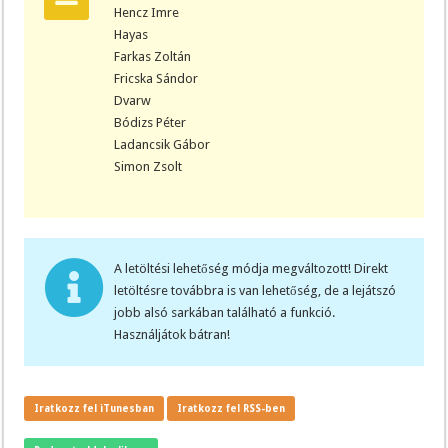
Hencz Imre
Hayas
Farkas Zoltán
Fricska Sándor
Dvarw
Bódizs Péter
Ladancsik Gábor
Simon Zsolt
A letöltési lehetőség módja megváltozott! Direkt
letöltésre továbbra is van lehetőség, de a lejátszó
jobb alsó sarkában található a funkció.
Használjátok bátran!
Iratkozz fel iTunesban
Iratkozz fel RSS-ben