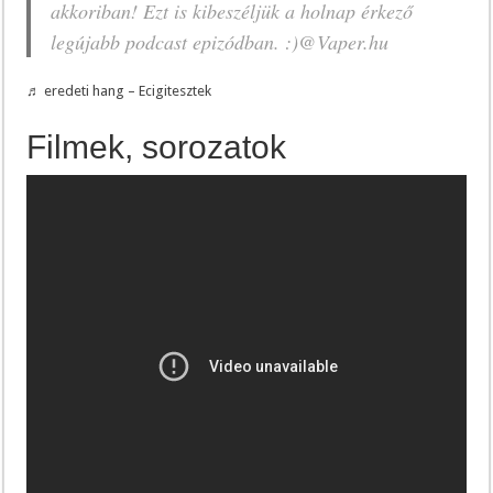
akkoriban! Ezt is kibeszéljük a holnap érkező
legújabb podcast epizódban. :)@Vaper.hu
♬ eredeti hang – Ecigitesztek
Filmek, sorozatok