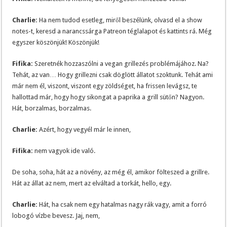
Charlie:
Ha nem tudod esetleg, miről beszélünk, olvasd el a show
notes-t, keresd a narancssárga Patreon téglalapot és kattints rá. Még
egyszer köszönjük! Köszönjük!
Fifika:
Szeretnék hozzaszólni a vegan grillezés problémájához. Na?
Tehát, az van… Hogy grillezni csak döglött állatot szoktunk. Tehát ami
már nem él, viszont, viszont egy zöldséget, ha frissen levágsz, te
hallottad már, hogy hogy sikongat a paprika a grill sütőn? Nagyon.
Hát, borzalmas, borzalmas.
Charlie:
Azért, hogy vegyél már le innen,
Fifika:
nem vagyok ide való.
De soha, soha, hát az a növény, az még él, amikor fölteszed a grillre.
Hát az állat az nem, mert az elváltad a torkát, hello, egy.
Charlie:
Hát, ha csak nem egy hatalmas nagy rák vagy, amit a forró
lobogó vízbe bevesz. Jaj, nem,