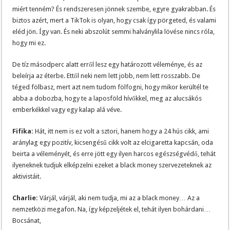
miért tenném? És rendszeresen jönnek szembe, egyre gyakrabban. És
biztos azért, mert a TikTok is olyan, hogy csak így pörgeted, és valami
eléd jön. Így van. És neki abszolút semmi halványlila lövése nincs róla,
hogy mi ez.
De tíz másodperc alatt erről lesz egy határozott véleménye, és az
beleírja az éterbe. Ettől neki nem lett jobb, nem lett rosszabb. De
téged fölbasz, mert azt nem tudom fölfogni, hogy mikor kerültél te
abba a dobozba, hogy te a laposföld hívőkkel, meg az alucsákós
emberkékkel vagy egy kalap alá véve.
Fifika:
Hát, itt nem is ez volt a sztori, hanem hogy a 24 hús cikk, ami
aránylag egy pozitív, kicsengésű cikk volt az elcigaretta kapcsán, oda
beirta a véleményét, és erre jött egy ilyen harcos egészségvédő, tehát
ilyeneknek tudjuk elképzelni ezeket a black money szervezeteknek az
aktivistáit.
Charlie:
Várjál, várjál, aki nem tudja, mi az a black money… Az a
nemzetközi megafon. Na, így képzeljétek el, tehát ilyen bohárdani…
Bocsánat,