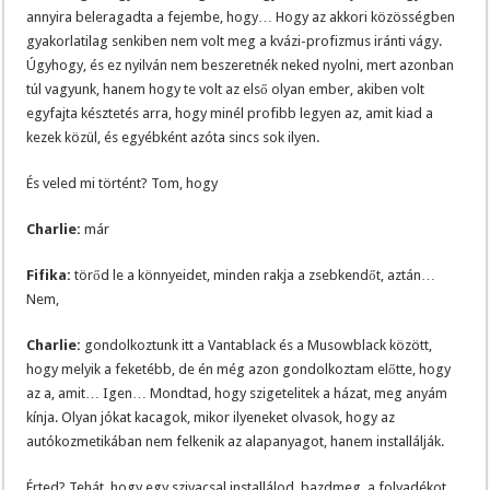
annyira beleragadta a fejembe, hogy… Hogy az akkori közösségben
gyakorlatilag senkiben nem volt meg a kvázi-profizmus iránti vágy.
Úgyhogy, és ez nyilván nem beszeretnék neked nyolni, mert azonban
túl vagyunk, hanem hogy te volt az első olyan ember, akiben volt
egyfajta késztetés arra, hogy minél profibb legyen az, amit kiad a
kezek közül, és egyébként azóta sincs sok ilyen.
És veled mi történt? Tom, hogy
Charlie:
már
Fifika:
törőd le a könnyeidet, minden rakja a zsebkendőt, aztán…
Nem,
Charlie:
gondolkoztunk itt a Vantablack és a Musowblack között,
hogy melyik a feketébb, de én még azon gondolkoztam előtte, hogy
az a, amit… Igen… Mondtad, hogy szigetelitek a házat, meg anyám
kínja. Olyan jókat kacagok, mikor ilyeneket olvasok, hogy az
autókozmetikában nem felkenik az alapanyagot, hanem installálják.
Érted? Tehát, hogy egy szivacsal installálod, bazdmeg, a folyadékot.