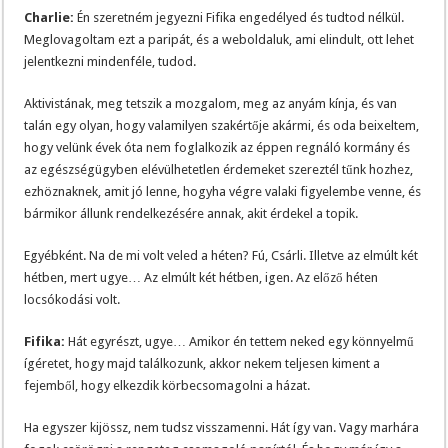
Charlie:
Én szeretném jegyezni Fifika engedélyed és tudtod nélkül.
Meglovagoltam ezt a paripát, és a weboldaluk, ami elindult, ott lehet
jelentkezni mindenféle, tudod.
Aktivistának, meg tetszik a mozgalom, meg az anyám kínja, és van
talán egy olyan, hogy valamilyen szakértője akármi, és oda beixeltem,
hogy velünk évek óta nem foglalkozik az éppen regnáló kormány és
az egészségügyben elévülhetetlen érdemeket szereztél tűnk hozhez,
ezhöznaknek, amit jó lenne, hogyha végre valaki figyelembe venne, és
bármikor állunk rendelkezésére annak, akit érdekel a topik.
Egyébként. Na de mi volt veled a héten? Fú, Csárli. Illetve az elmúlt két
hétben, mert ugye… Az elmúlt két hétben, igen. Az előző héten
locsókodási volt.
Fifika:
Hát egyrészt, ugye… Amikor én tettem neked egy könnyelmű
ígéretet, hogy majd találkozunk, akkor nekem teljesen kiment a
fejemből, hogy elkezdik körbecsomagolni a házat.
Ha egyszer kijössz, nem tudsz visszamenni. Hát így van. Vagy marhára