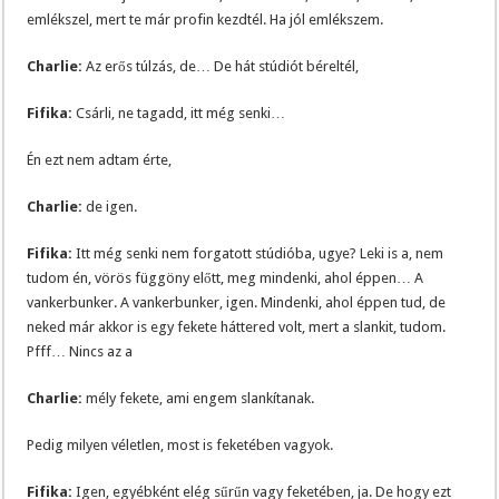
emlékszel, mert te már profin kezdtél. Ha jól emlékszem.
Charlie:
Az erős túlzás, de… De hát stúdiót béreltél,
Fifika:
Csárli, ne tagadd, itt még senki…
Én ezt nem adtam érte,
Charlie:
de igen.
Fifika:
Itt még senki nem forgatott stúdióba, ugye? Leki is a, nem
tudom én, vörös függöny előtt, meg mindenki, ahol éppen… A
vankerbunker. A vankerbunker, igen. Mindenki, ahol éppen tud, de
neked már akkor is egy fekete háttered volt, mert a slankit, tudom.
Pfff… Nincs az a
Charlie:
mély fekete, ami engem slankítanak.
Pedig milyen véletlen, most is feketében vagyok.
Fifika:
Igen, egyébként elég sűrűn vagy feketében, ja. De hogy ezt