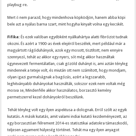
playbug-re.
Mert ő nem parazd, hogy mindenhova köpködjön, hanem abba köpi
bele azt a nyálas barna szart, mint hogyha kinyalt volna egy kecskét.
Fifika:
És ezek valóban egyébként nyálkahártya alatti fibrózist tudnak
okozni. És azért a 1900-as évek elejéről beszélek, mert például már a
magyártott rágóduhányok, azok egy mosott, tisztított, nem ennyire
szennyező, tehát az akkor egy nyers, sőt még akkor használtak
úgynevezett fermentálatlan, csak gőzöld duhányt is, ami aztán tényleg
mindennek a teteje volt, és miután ott nem számított, hogy mondjam,
olyan igazi gurmalságnak a bagózás, azért a legszarabb,
leghitványabb duhányokat használták, sokszor ezek nem voltak még
mosva se, Mindenféle akkor használatos, borzasztó kemény
permetszerrel kezel dohányokról beszélünk.
Tehát tényleg volt egy ilyen aspektusa a dolognak. Erről szólt az egyik
kutatás. A másik kutatás, amit valami indiai kutató kezdeményezett, az
egy borzasztóan félrement 2014-es statisztikai adatokra támaszkodó,
teljesen agyament hülyeség történet. Tehát ma egy ilyen anyagot