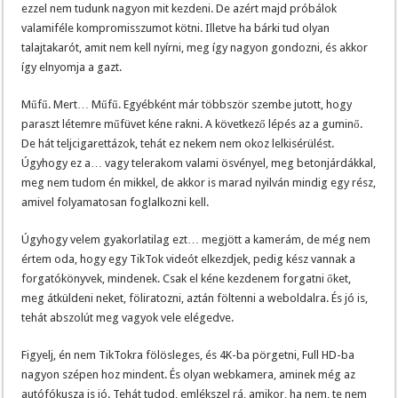
ezzel nem tudunk nagyon mit kezdeni. De azért majd próbálok
valamiféle kompromisszumot kötni. Illetve ha bárki tud olyan
talajtakarót, amit nem kell nyírni, meg így nagyon gondozni, és akkor
így elnyomja a gazt.
Műfű. Mert… Műfű. Egyébként már többször szembe jutott, hogy
paraszt létemre műfüvet kéne rakni. A következő lépés az a guminő.
De hát teljcigarettázok, tehát ez nekem nem okoz lelkisérülést.
Úgyhogy ez a… vagy telerakom valami ösvényel, meg betonjárdákkal,
meg nem tudom én mikkel, de akkor is marad nyilván mindig egy rész,
amivel folyamatosan foglalkozni kell.
Úgyhogy velem gyakorlatilag ezt… megjött a kamerám, de még nem
értem oda, hogy egy TikTok videót elkezdjek, pedig kész vannak a
forgatókönyvek, mindenek. Csak el kéne kezdenem forgatni őket,
meg átküldeni neket, föliratozni, aztán föltenni a weboldalra. És jó is,
tehát abszolút meg vagyok vele elégedve.
Figyelj, én nem TikTokra fölösleges, és 4K-ba pörgetni, Full HD-ba
nagyon szépen hoz mindent. És olyan webkamera, aminek még az
autófókusza is jó. Tehát tudod, emlékszel rá, amikor, ha nem, te nem