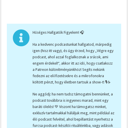
Hűséges Hallgatók Figyelem! 🎧
Ha a kedvenc podcastunkat hallgatod, márpedig
igen (hisz itt vagy), és úgy érzed, hogy „Végre egy
podcast, ahol azzal foglalkoznak a srácok, ami
engem érdekel!”, akkor itt az idő, hogy csatlakozz
a Patreon különítményünkhöz! Segíts nekünk
fedezni az előfizetésekre és a mikrofonokra
költött pénzt, hogy életben tartsuk a show-t! 🎙️☕
Ne aggódj: ha nem tudsz támogatni bennünket, a
podcast továbbra is ingyenes marad, mint egy
baráti ölelés! 💚 Viszont ha támogatsz minket,
exkluzív tartalmakkal háláljuk meg, mint például az
élő podcast felvétel, ahol bepillantást nyerhetsz a
furcsa podcast-készítői rituáléinkba, vagy adások