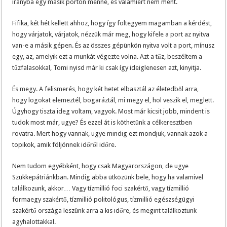
irányba egy másik porton menne, és valamiért nem ment.
Fifika, két hét kellett ahhoz, hogy így föltegyem magamban a kérdést,
hogy várjatok, várjatok, nézzük már meg, hogy kifele a port az nyitva
van-e a másik gépen. És az összes gépünkön nyitva volt a port, mínusz
egy, az, amelyik ezt a munkát végezte volna. Azt a tűz, beszéltem a
tűzfalasokkal, Tomi nyisd már ki csak így ideiglenesen azt, kinyitja.
És megy. A felismerés, hogy két hetet elbasztál az életedből arra,
hogy logokat elemeztél, bogaráztál, mi megy el, hol veszik el, meglett.
Úgyhogy tiszta ideg voltam, vagyok. Most már kicsit jobb, mindent is
tudok most már, ugye? És ezzel át is köthetünk a célkeresztben
rovatra. Mert hogy vannak, ugye mindig ezt mondjuk, vannak azok a
topikok, amik följönnek időről időre.
Nem tudom egyébként, hogy csak Magyarországon, de ugye
Szükkepátriánkban. Mindig abba ütközünk bele, hogy ha valamivel
találkozunk, akkor… Vagy tízmillió foci szakértő, vagy tízmillió
formaegy szakértő, tízmillió politológus, tízmillió egészségügyi
szakértő országa leszünk arra a kis időre, és megint találkoztunk
agyhalottakkal.