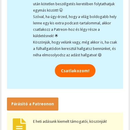
után kötetlen beszélgetés keretében folytathatjuk
egymás között! 🤫
Szóval, ha úgy érzed, hogy a világ boldogabb hely
lenne egy kis extra podcast-tartalommal, akkor
csatlakozz a Patreon-hoz és légy része a
küldetésnek! 🌟
Köszönjük, hogy velünk vagy, még akkor is, ha csak
a fülhallgatódon keresztül hallgatsz bennünket, és
néha elmosolyodsz az adást hallgatva! 😄
Csatlakozom!
Párásító a Patreonon
E heti adásunk kiemelt támogatói, köszönjük!