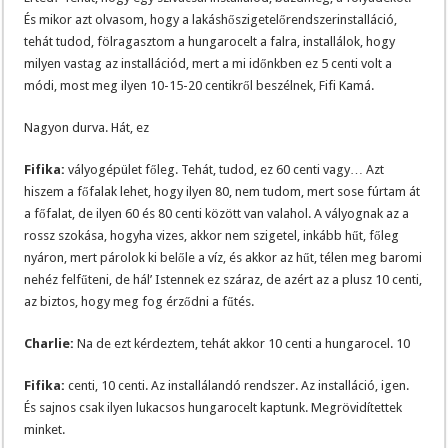
És mikor azt olvasom, hogy a lakáshőszigetelőrendszerinstalláció,
tehát tudod, fölragasztom a hungarocelt a falra, installálok, hogy
milyen vastag az installációd, mert a mi időnkben ez 5 centi volt a
módi, most meg ilyen 10-15-20 centikről beszélnek, Fifi Kamá.
Nagyon durva. Hát, ez
Fifika:
vályogépület főleg. Tehát, tudod, ez 60 centi vagy… Azt
hiszem a főfalak lehet, hogy ilyen 80, nem tudom, mert sose fúrtam át
a főfalat, de ilyen 60 és 80 centi között van valahol. A vályognak az a
rossz szokása, hogyha vizes, akkor nem szigetel, inkább hűt, főleg
nyáron, mert párolok ki belőle a víz, és akkor az hűt, télen meg baromi
nehéz felfűteni, de hál’ Istennek ez száraz, de azért az a plusz 10 centi,
az biztos, hogy meg fog érződni a fűtés.
Charlie:
Na de ezt kérdeztem, tehát akkor 10 centi a hungarocel. 10
Fifika:
centi, 10 centi. Az installálandó rendszer. Az installáció, igen.
És sajnos csak ilyen lukacsos hungarocelt kaptunk. Megrövidítettek
minket.