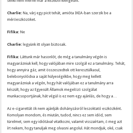
senki nem merne már a kezéből kiengedni.
Charlie:
Na, várj egy picit tehát, amióta IKEA-ban szerzik be a
mérőeszközöket.
Fifika:
Ne
Charlie:
legyünk itt olyan biztosak.
Fifika:
Láttunk már hasonlót, de még a tanulmány végén is
magyarázniuk kell, hogy valójában mire szolgál ez a tanulmány. Tehát,
hogy annyira gáz, amit összeszedtek ott keresztülkasul,
belebonyolódva a saját hülyeségékbe, hogy meg kellett
magyarázniuk a végén, hogy hát valójában ez a tanulmány arra
készült, hogy az Egyesült Államok megelőző szolgálat
munkacsoportjának, hát végül is ez nem egy ajánlás, de hogy a…
Az e-cigarettát ők nem ajánlják dohányzásról leszoktató eszközként.
Komolyan mondom, és miután, tudod, nincs ez sem időd, sem
türelmet, sem egy idiótával vitatkozni, valamit visszaírtam, ő meg azt
írt nekem, hogy tanuljak meg olvasni angolul. Hát mondjuk, oké, csak