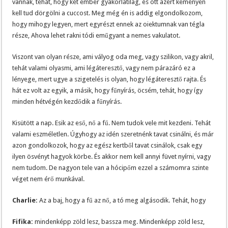
vannak, tehát, hogy két ember gyakorlatilag, és ott azért keményen
kell tud dörgölni a cuccost. Meg még én is addig elgondolkozom,
hogy mihogy legyen, mert egyrészt ennek az oiektumnak van tégla
része, Ahova lehet rakni tódi eműgyant a nemes vakulatot.
Viszont van olyan része, ami vályog oda meg, vagy szilikon, vagy akril,
tehát valami olyasmi, ami légáteresztő, vagy nem párazáró ez a
lényege, mert ugye a szigetelés is olyan, hogy légáteresztő rajta. És
hát ez volt az egyik, a másik, hogy fűnyírás, öcsém, tehát, hogy így
minden hétvégén kezdődik a fűnyírás.
Kisütött a nap. Esik az eső, nő a fű. Nem tudok vele mit kezdeni. Tehát
valami eszméletlen. Úgyhogy az idén szeretnénk tavat csinálni, és már
azon gondolkozok, hogy az egész kertből tavat csinálok, csak egy
ilyen ösvényt hagyok körbe. És akkor nem kell annyi füvet nyírni, vagy
nem tudom. De nagyon tele van a hócipőm ezzel a számomra szinte
véget nem érő munkával.
Charlie:
Az a baj, hogy a fű az nő, a tó meg algásodik. Tehát, hogy
Fifika:
mindenképp zöld lesz, bassza meg. Mindenképp zöld lesz,