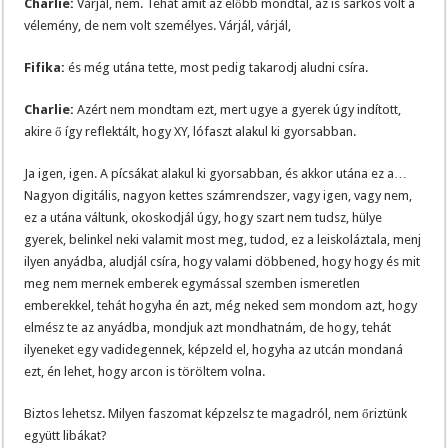
Charlie:
Várjál, nem. Tehát amit az előbb mondtál, az is sarkos volt a
vélemény, de nem volt személyes. Várjál, várjál,
Fifika:
és még utána tette, most pedig takarodj aludni csíra.
Charlie:
Azért nem mondtam ezt, mert ugye a gyerek úgy indított,
akire ő így reflektált, hogy XY, lófaszt alakul ki gyorsabban.
Ja igen, igen. A pícsákat alakul ki gyorsabban, és akkor utána ez a…
Nagyon digitális, nagyon kettes számrendszer, vagy igen, vagy nem,
ez a utána váltunk, okoskodjál úgy, hogy szart nem tudsz, hülye
gyerek, belinkel neki valamit most meg, tudod, ez a leiskoláztala, menj
ilyen anyádba, aludjál csíra, hogy valami döbbened, hogy hogy és mit
meg nem mernek emberek egymással szemben ismeretlen
emberekkel, tehát hogyha én azt, még neked sem mondom azt, hogy
elmész te az anyádba, mondjuk azt mondhatnám, de hogy, tehát
ilyeneket egy vadidegennek, képzeld el, hogyha az utcán mondaná
ezt, én lehet, hogy arcon is töröltem volna.
Biztos lehetsz. Milyen faszomat képzelsz te magadról, nem őriztünk
együtt libákat?