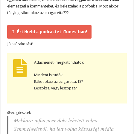
elemezgeti a kommenteket, és beleszalad a pofonba. Most akkor
tényleg rákot okoz az e-cigaretta???
Értékeld a podcastet iTunes-ban!
Jó szórakozást!
Adásmenet (megkattintható):
Mindent is tudók
Rákot okoz az ecigaretta. IS?
Leszoksz, vagy leszopsz?
@ecigitesztek
Mekkora influencer doki lehetett volna
Semmelweisből, ha lett volna közösségi média