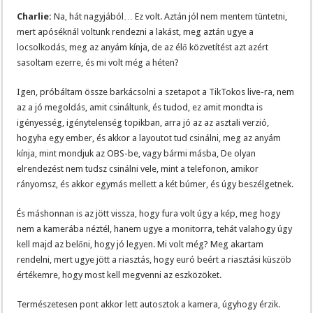
Charlie:
Na, hát nagyjából… Ez volt. Aztán jól nem mentem tüntetni,
mert apóséknál voltunk rendezni a lakást, meg aztán ugye a
locsolkodás, meg az anyám kínja, de az élő közvetítést azt azért
sasoltam ezerre, és mi volt még a héten?
Igen, próbáltam össze barkácsolni a szetapot a TikTokos live-ra, nem
az a jó megoldás, amit csináltunk, és tudod, ez amit mondta is
igényesség, igénytelenség topikban, arra jó az az asztali verzió,
hogyha egy ember, és akkor a layoutot tud csinálni, meg az anyám
kínja, mint mondjuk az OBS-be, vagy bármi másba, De olyan
elrendezést nem tudsz csinálni vele, mint a telefonon, amikor
rányomsz, és akkor egymás mellett a két búmer, és úgy beszélgetnek.
És máshonnan is az jött vissza, hogy fura volt úgy a kép, meg hogy
nem a kamerába néztél, hanem ugye a monitorra, tehát valahogy úgy
kell majd az belőni, hogy jó legyen. Mi volt még? Meg akartam
rendelni, mert ugye jött a riasztás, hogy euró beért a riasztási küszöb
értékemre, hogy most kell megvenni az eszközöket.
Természetesen pont akkor lett autosztok a kamera, úgyhogy érzik.