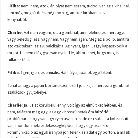
Fifika:
nem, nem, azok, én olyat nem eszem, tudod, van ez a kínai hal,
ami még megsütik, és még mozog, amikor kirohannak vele a
konyhából.
Charlie:
Azt nem vágom, ott a gömbhal, ami félelmetes, mert ugye
vagy beledög lesz, vagy nem. Vagy nem, igen. Meg az a polip, amit rá
szoktak tekerni az evőpalcikákra. Az nyers, igen. És így kapaszkodik a
torkot. Ha nem elég gyorsan nyeled le, akkor lehet, hogy meg is
fulladsz tőle.
Fifika:
Igen, igen, és enniális. Hát hülye japánok egyébként.
Tehát amúgy a japán börtönökben ezért jó a kaja, mert ez a gömbhal
szakácsok gyűjtőhelye.
Charlie:
Ja… Hát körülbelül ennyi volt így az elmúlt két hétben, és
nem, találtam még egy, az egyik hosszú hetek óta húzódó
problémára, hogy van egy ilyen aszinkron, de ez csak, itt a kobra is itt
van, mondom neki érdekességképpen, hogy egy aszinkron
kommunikáció az egyik irányba jön felénk az adat egy porton, a másik