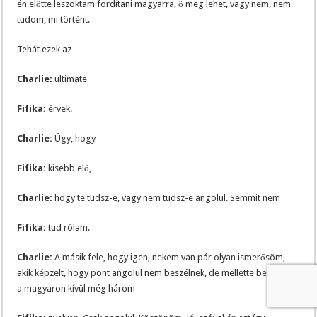
én előtte leszoktam fordítani magyarra, ő meg lehet, vagy nem, nem
tudom, mi történt.
Tehát ezek az
Charlie:
ultimate
Fifika:
érvek.
Charlie:
Úgy, hogy
Fifika:
kisebb elő,
Charlie:
hogy te tudsz-e, vagy nem tudsz-e angolul. Semmit nem
Fifika:
tud rólam.
Charlie:
A másik fele, hogy igen, nekem van pár olyan ismerősöm,
akik képzelt, hogy pont angolul nem beszélnek, de mellette beszélnek
a magyaron kívül még három