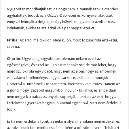
Nyugodtan mondhatjuk ezt, de hogy nem is. Vannak azok a csendes
agyhalottak, tudod, ez a Osztva-Debrecen és környéke, akik csak
ennyivel letudják a dolgot, és úgy hülyék, meg vannak azok a rossz
indulatúak, akikbe te szaladtál vele pár nappal ezelőtt.
Fifika:
Az arról majd külön. Nem külön, most fogunk róla értekezni,
csak na.
Charlie:
Ugye a legnagyobb problémám nekem ezzel az
egészségével, és ezzel az… És ezt már sokszor, de már lehet, hogy
majd szülök róla egy videót, hogy nem az a baj, hogy az embernek
van valamiről véleménye. Legyen sarkos is akár, mint mondjuk
Dóperről a Húzsérnek. De szerintem übermenő volt, csávó. Hanem az
a gond, hogy igazából magunkból indulunk ki, Fifika, és én például
nem megyek a bábaasszonyok csoportjába osztani az észt, hogy a
farfekvéses gyereket hogyan jó kivenni egy nőből, Mert nem érdekel a
topik.
És ha nem érdekel a topik, az nekem olyan, ha valami nem érdekel, és
azt olvasnunk kell, mintha csalánnal kéne a pöcsömet verni. Tehát azt