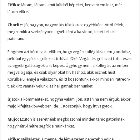
Fifika:
láttam, láttam, amit küldtél képeket, kedvencem lesz, már
látom előre.
Charlie:
Jó, nagyon, nagyon kis tüktik cucc egyébként. Attól félek,
megromlik a szekrényben egyébként a kazánod, lehet fel kell
patintani.
Pingmen azt kérdezi itt élőben, hogy vegán kollégákra nem gondolsz,
például egy jó kis grillezett tofúval. Oké. Vegán és grillezett tofut eszik
az egyéb galátságokra is képes. Úgyhogy nem, a kollégáit az ember
megválogatja, és csak olyanokat hív házhoz, akik esznek húst.
Körülbelül ennyi a válaszom, és itt köszöntünk akkor minden Patreon-
t, akik itt vannak velünk, és hallgatnak bennünket.
Írjátok a kommenteket, hogyha valami jön, aztán ha nem értjük, akkor
majd kifejtitek bővebben, de… Köszönjük, hogy itt vagytok!
Mujo:
Ezúton is szeretnénk megköszönni minden támogatónknak,
hogy hétről hétre segítik a munkánkat.
Fifika:
Nélkületek is menne, de lényegesen nehezebb volna.