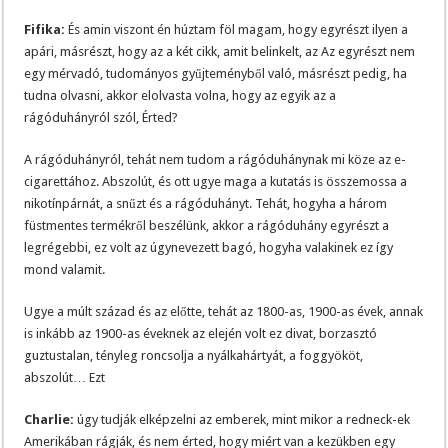
Fifika:
És amin viszont én húztam föl magam, hogy egyrészt ilyen a
apári, másrészt, hogy az a két cikk, amit belinkelt, az Az egyrészt nem
egy mérvadó, tudományos gyűjteményből való, másrészt pedig, ha
tudna olvasni, akkor elolvasta volna, hogy az egyik az a
rágóduhányról szól, Érted?
A rágóduhányról, tehát nem tudom a rágóduhánynak mi köze az e-
cigarettához. Abszolút, és ott ugye maga a kutatás is összemossa a
nikotínpárnát, a snűzt és a rágóduhányt. Tehát, hogyha a három
füstmentes termékről beszélünk, akkor a rágóduhány egyrészt a
legrégebbi, ez volt az úgynevezett bagó, hogyha valakinek ez így
mond valamit.
Ugye a múlt század és az előtte, tehát az 1800-as, 1900-as évek, annak
is inkább az 1900-as éveknek az elején volt ez divat, borzasztó
guztustalan, tényleg roncsolja a nyálkahártyát, a foggyököt,
abszolút… Ezt
Charlie:
úgy tudják elképzelni az emberek, mint mikor a redneck-ek
Amerikában rágják, és nem érted, hogy miért van a kezükben egy