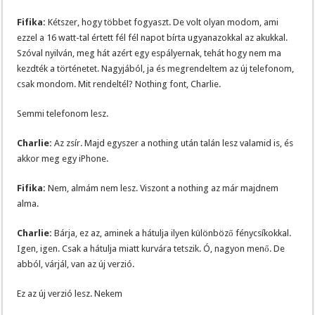
Fifika:
Kétszer, hogy többet fogyaszt. De volt olyan modom, ami
ezzel a 16 watt-tal értett fél fél napot bírta ugyanazokkal az akukkal.
Szóval nyilván, meg hát azért egy espályernak, tehát hogy nem ma
kezdték a történetet. Nagyjából, ja és megrendeltem az új telefonom,
csak mondom. Mit rendeltél? Nothing font, Charlie.
Semmi telefonom lesz.
Charlie:
Az zsír. Majd egyszer a nothing után talán lesz valamid is, és
akkor meg egy iPhone.
Fifika:
Nem, almám nem lesz. Viszont a nothing az már majdnem
alma.
Charlie:
Bárja, ez az, aminek a hátulja ilyen különböző fénycsíkokkal.
Igen, igen. Csak a hátulja miatt kurvára tetszik. Ó, nagyon menő. De
abból, várjál, van az új verzió.
Ez az új verzió lesz. Nekem