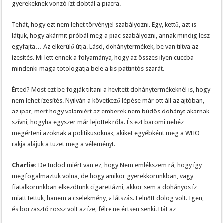
gyerekeknek vonzó ízt dobtál a piacra.
Tehát, hogy ezt nem lehet törvényjel szabályozni. Egy, kettő, azt is
látjuk, hogy akármit próbál meg a piac szabályozni, annak mindig lesz
egyfajta… Az elkerülő útja. Lásd, dohánytermékek, be van tiltva az
ízesítés. Mi lett ennek a folyamánya, hogy az összes ilyen cuccba
mindenki maga totologatja bele a kis pattintós szarát.
Érted? Most ezt be fogják tiltani a hevített dohánytermékeknél is, hogy
nem lehet ízesítés. Nyilván a következő lépése már ott áll az ajtóban,
az ipar, mert hogy valamiért az emberek nem büdös dohányt akarnak
szívni, hogyha egyszer már lejöttek róla. És ezt baromi nehéz
megérteni azoknak a politikusoknak, akiket egyébként meg a WHO
rakja alájuk a tüzet meg a véleményt.
Charlie:
De tudod miért van ez, hogy Nem emlékszem rá, hogy így
megfogalmaztuk volna, de hogy amikor gyerekkorunkban, vagy
fiatalkorunkban elkezdtünk cigarettázni, akkor sem a dohányos íz
miatt tettük, hanem a cselekmény, a látszás. Felnőtt dolog volt. Igen,
és borzasztó rossz volt az íze, félre ne értsen senki. Hát az