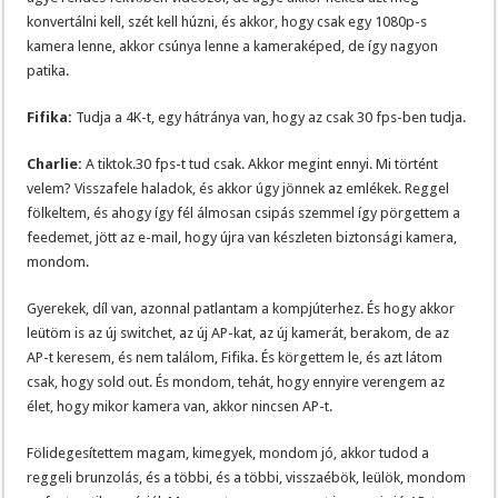
konvertálni kell, szét kell húzni, és akkor, hogy csak egy 1080p-s
kamera lenne, akkor csúnya lenne a kameraképed, de így nagyon
patika.
Fifika:
Tudja a 4K-t, egy hátránya van, hogy az csak 30 fps-ben tudja.
Charlie:
A tiktok.30 fps-t tud csak. Akkor megint ennyi. Mi történt
velem? Visszafele haladok, és akkor úgy jönnek az emlékek. Reggel
fölkeltem, és ahogy így fél álmosan csipás szemmel így pörgettem a
feedemet, jött az e-mail, hogy újra van készleten biztonsági kamera,
mondom.
Gyerekek, díl van, azonnal patlantam a kompjúterhez. És hogy akkor
leütöm is az új switchet, az új AP-kat, az új kamerát, berakom, de az
AP-t keresem, és nem találom, Fifika. És körgettem le, és azt látom
csak, hogy sold out. És mondom, tehát, hogy ennyire verengem az
élet, hogy mikor kamera van, akkor nincsen AP-t.
Fölidegesítettem magam, kimegyek, mondom jó, akkor tudod a
reggeli brunzolás, és a többi, és a többi, visszaébök, leülök, mondom