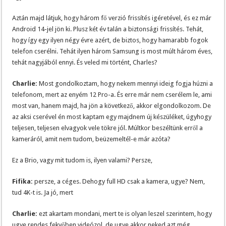
Aztán majd látjuk, hogy három fő verzió frissítés igéretével, és ez már
Android 14-jel jön ki. Plusz két év talán a biztonsági frissítés. Tehát,
hogy így egy ilyen négy évre azért, de biztos, hogy hamarabb fogok
telefon cserélni. Tehát ilyen három Samsung is most múlt három éves,
tehát nagyjából ennyi. És veled mi történt, Charles?
Charlie:
Most gondolkoztam, hogy nekem mennyi ideig fogja húzni a
telefonom, mert az enyém 12 Pro-a. És erre már nem cserélem le, ami
most van, hanem majd, ha jön a következő, akkor elgondolkozom. De
az aksi cserével én most kaptam egy majdnem új készüléket, úgyhogy
teljesen, teljesen elvagyok vele tökre jól. Múltkor beszéltünk erről a
kameráról, amit nem tudom, beüzemeltél-e már azóta?
Ez a Brio, vagy mit tudom is, ilyen valami? Persze,
Fifika:
persze, a céges. Dehogy full HD csak a kamera, ugye? Nem,
tud 4K-t is. Ja jó, mert
Charlie:
ezt akartam mondani, mert te is olyan leszel szerintem, hogy
ugye rendes fekvőben videózol, de ugye akkor neked azt még