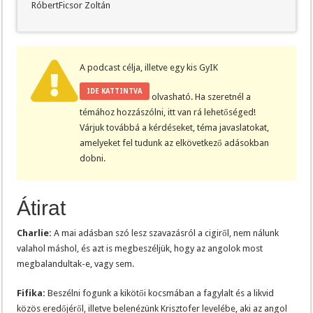
RóbertFicsor Zoltán
A podcast célja, illetve egy kis GyIK
IDE KATTINTVA
olvasható. Ha szeretnél a
témához hozzászólni, itt van rá lehetőséged!
Várjuk továbbá a kérdéseket, téma javaslatokat,
amelyeket fel tudunk az elkövetkező adásokban
dobni.
Átirat
Charlie:
A mai adásban szó lesz szavazásról a cigiről, nem nálunk
valahol máshol, és azt is megbeszéljük, hogy az angolok most
megbalandultak-e, vagy sem.
Fifika:
Beszélni fogunk a kikötői kocsmában a fagylalt és a likvid
közös eredőjéről, illetve belenézünk Krisztofer levelébe, aki az angol