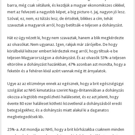
barra, még csak sétálunk, és kezdjük a magyar ekonomikszes cikkkel,
mert az felvezeti a nagyobb képet, a big picture-t. Jaj, nagyon jó lesz.
Szóval, ez, nem, ez túlzás lesz, de értsétek, blikkes a cím, tehát
szavaztak a magyarok arról, hogy betiltsák-e teljesen a dohányzást.
Hát ez úgy nézett ki, hogy nem szavaztak, hanem a blik megkérdezte
az olvasókat. Nem ugyanaz. Igen, rakjuk már zárójelbe. De hogy
körülbelül kétezer embert kérdeztek meg arról, hogy tiltsuk-e be
teljesen Magyarországon a dohányzást. És az olvasók 53%-a teljesen
eltörölne a dohányzást hazánkban, 47% azonban azt mondta, hogy a
feketén és a fehéren kívül azért vannak még itt árnyalatok.
Ugye az az előzménye ennek az egésznek, hogy a brit egészségügyi
szolgálat az NHS kimutatása szerint Nagy-Britanniában a dohányzás
okozza a legtöbb megelőzhető halálesetet, és ez azt jelenti, hogy
évente 80 ezer haláleset köthető közvetlenül a dohányzásból eredő
betegségekhez, és a dohányzás miatt alakul ki a daganatos
megbetegedések kb.
25%-a. Azt mondja az NHS, hogy a brit kórházakba csaknem minden