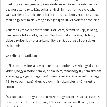
mert hogy a tízegy-néhány éves elektromos hátipermetezőm az így
azt mondta, hogy se kép, se hang. Nyek. Én meg nem vagyok, tehát
valószínűleg rá tudok jönni a bajára, de Most akkor vettem egy töltőt,
mert hogy nem találtuk meg a töltőjét, igen, itt kezdődött a probléma.
Vettem egy töltőt, x ezer forintté, ráduktam, semmi, se kép, se hang,
nem veszi a töltést, oké, valószínűleg biztos akkumulátor, de hogy
ebbe egy ilyen kismotor akkumulátor van, tudod, ez a kocka alakú
cselés, mint
Charlie:
a riasztókban.
Fifika:
Itt 12 voltos aksi van benne, na mondom, veszek egy aksit, és
kiderül, hogy a motor nem jó, a nem, nem, tehát hogy így nem akarom
ezeket így görgetni magam előtt, meg a végére járni, és akkor az egy
18 literes permetező, öreg vagyok, már nekem elég a 10 literest is
cipelni.
És akkor láttam, hogy a Hatch nevezetű, egyébként az is kínai, csak azt
hiszem a csehek forgalmazzák, Tőlük van fúróm, van flexem, ami