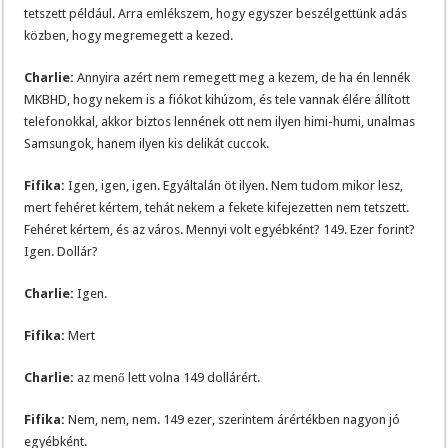
tetszett például. Arra emlékszem, hogy egyszer beszélgettünk adás
közben, hogy megremegett a kezed.
Charlie:
Annyira azért nem remegett meg a kezem, de ha én lennék
MKBHD, hogy nekem is a fiókot kihúzom, és tele vannak élére állított
telefonokkal, akkor biztos lennének ott nem ilyen himi-humi, unalmas
Samsungok, hanem ilyen kis delikát cuccok.
Fifika:
Igen, igen, igen. Egyáltalán öt ilyen. Nem tudom mikor lesz,
mert fehéret kértem, tehát nekem a fekete kifejezetten nem tetszett.
Fehéret kértem, és az város. Mennyi volt egyébként? 149. Ezer forint?
Igen. Dollár?
Charlie:
Igen.
Fifika:
Mert
Charlie:
az menő lett volna 149 dollárért.
Fifika:
Nem, nem, nem. 149 ezer, szerintem árértékben nagyon jó
egyébként.