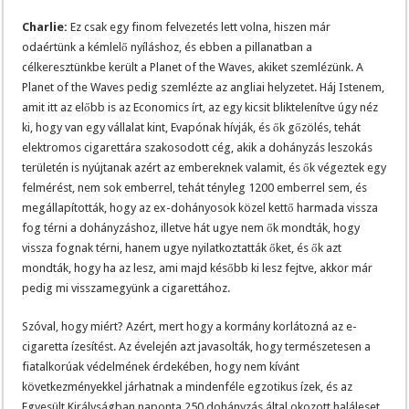
Charlie:
Ez csak egy finom felvezetés lett volna, hiszen már
odaértünk a kémlelő nyíláshoz, és ebben a pillanatban a
célkeresztünkbe került a Planet of the Waves, akiket szemlézünk. A
Planet of the Waves pedig szemlézte az angliai helyzetet. Háj Istenem,
amit itt az előbb is az Economics írt, az egy kicsit bliktelenítve úgy néz
ki, hogy van egy vállalat kint, Evapónak hívják, és ők gőzölés, tehát
elektromos cigarettára szakosodott cég, akik a dohányzás leszokás
területén is nyújtanak azért az embereknek valamit, és ők végeztek egy
felmérést, nem sok emberrel, tehát tényleg 1200 emberrel sem, és
megállapították, hogy az ex-dohányosok közel kettő harmada vissza
fog térni a dohányzáshoz, illetve hát ugye nem ők mondták, hogy
vissza fognak térni, hanem ugye nyilatkoztatták őket, és ők azt
mondták, hogy ha az lesz, ami majd később ki lesz fejtve, akkor már
pedig mi visszamegyünk a cigarettához.
Szóval, hogy miért? Azért, mert hogy a kormány korlátozná az e-
cigaretta ízesítést. Az évelején azt javasolták, hogy természetesen a
fiatalkorúak védelmének érdekében, hogy nem kívánt
következményekkel járhatnak a mindenféle egzotikus ízek, és az
Egyesült Királyságban naponta 250 dohányzás által okozott haláleset