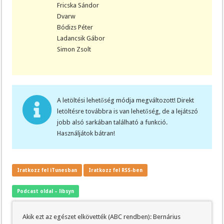
Fricska Sándor
Dvarw
Bódizs Péter
Ladancsik Gábor
Simon Zsolt
A letöltési lehetőség módja megváltozott! Direkt
letöltésre továbbra is van lehetőség, de a lejátszó
jobb alsó sarkában található a funkció.
Használjátok bátran!
Iratkozz fel iTunesban
Iratkozz fel RSS-ben
Podcast oldal – libsyn
Akik ezt az egészet elkövették (ABC rendben): Bernárius