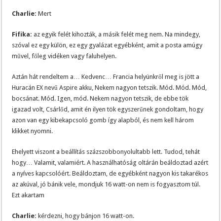
Charlie:
Mert
Fifika:
az egyik felét kihozták, a másik felét meg nem. Na mindegy,
szóval ez egy külön, ez egy gyalázat egyébként, amit a posta amúgy
művel, főleg vidéken vagy faluhelyen.
Aztán hát rendeltem a… Kedvenc… Francia helyünkről meg is jött a
Huracán EX nevű Aspire akku, Nekem nagyon tetszik. Mód. Mód. Mód,
bocsánat. Mód. Igen, mód. Nekem nagyon tetszik, de ebbe tök
igazad volt, Csárlőd, amit én ilyen tök egyszerűnek gondoltam, hogy
azon van egy kibekapcsoló gomb így alapból, és nem kell három
klikket nyomni.
Ehelyett viszont a beállítás százszobbonyolultabb lett. Tudod, tehát
hogy… Valamit, valamiért. A használhatóság oltárán beáldoztad azért
a nyíves kapcsolóért. Beáldoztam, de egyébként nagyon kis takarékos
az akúval, jó bánik vele, mondjuk 16 watt-on nem is fogyasztom túl.
Ezt akartam
Charlie:
kérdezni, hogy bánjon 16 watt-on.