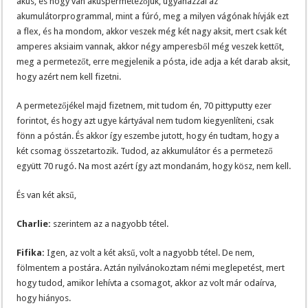
akus, és hogy van akuspermetezőjük, ugyanazzal az
akumulátorprogrammal, mint a fúró, meg a milyen vágónak hívják ezt
a flex, és ha mondom, akkor veszek még két nagy aksit, mert csak két
amperes aksiaim vannak, akkor négy amperesből még veszek kettőt,
meg a permetezőt, erre megjelenik a pósta, ide adja a két darab aksit,
hogy azért nem kell fizetni.
A permetezőjékel majd fizetnem, mit tudom én, 70 pittyputty ezer
forintot, és hogy azt ugye kártyával nem tudom kiegyenlíteni, csak
fönn a póstán. És akkor így eszembe jutott, hogy én tudtam, hogy a
két csomag összetartozik. Tudod, az akkumulátor és a permetező
együtt 70 rugó. Na most azért így azt mondanám, hogy kösz, nem kell.
És van két aksű,
Charlie:
szerintem az a nagyobb tétel.
Fifika:
Igen, az volt a két aksű, volt a nagyobb tétel. De nem,
fölmentem a postára. Aztán nyilvánokoztam némi meglepetést, mert
hogy tudod, amikor lehívta a csomagot, akkor az volt már odaírva,
hogy hiányos.