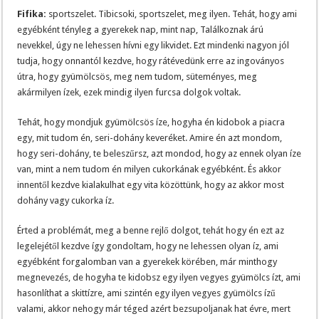
Fifika:
sportszelet. Tibicsoki, sportszelet, meg ilyen. Tehát, hogy ami
egyébként tényleg a gyerekek nap, mint nap, Találkoznak árú
nevekkel, úgy ne lehessen hívni egy likvidet. Ezt mindenki nagyon jól
tudja, hogy onnantól kezdve, hogy rátévedünk erre az ingoványos
útra, hogy gyümölcsös, meg nem tudom, süteményes, meg
akármilyen ízek, ezek mindig ilyen furcsa dolgok voltak.
Tehát, hogy mondjuk gyümölcsös íze, hogyha én kidobok a piacra
egy, mit tudom én, seri-dohány keveréket. Amire én azt mondom,
hogy seri-dohány, te beleszűrsz, azt mondod, hogy az ennek olyan íze
van, mint a nem tudom én milyen cukorkának egyébként. És akkor
innentől kezdve kialakulhat egy vita közöttünk, hogy az akkor most
dohány vagy cukorka íz.
Érted a problémát, meg a benne rejlő dolgot, tehát hogy én ezt az
legelejétől kezdve így gondoltam, hogy ne lehessen olyan íz, ami
egyébként forgalomban van a gyerekek körében, már minthogy
megnevezés, de hogyha te kidobsz egy ilyen vegyes gyümölcs ízt, ami
hasonlíthat a skittízre, ami szintén egy ilyen vegyes gyümölcs ízű
valami, akkor nehogy már téged azért bezsupoljanak hat évre, mert