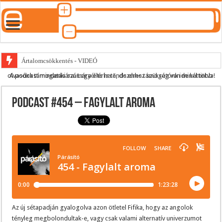
Ártalomcsökkentés - VIDEÓ
A podcast mindenki számára elérhető, de ehhez szükség van minél több olvasónk támogatására.
Legyél te is rendszeres támogatónk ide kattintva!
E-cigi használati szokások 2.0
Android Podcast alkalmazás letöltése
Podcast #454 – Fagylalt aroma
Párásító podcast lejátszási lista
Az új sétapadján gyalogolva azon ötletel Fifika, hogy az angolok
tényleg megbolondultak-e, vagy csak valami alternatív univerzumot