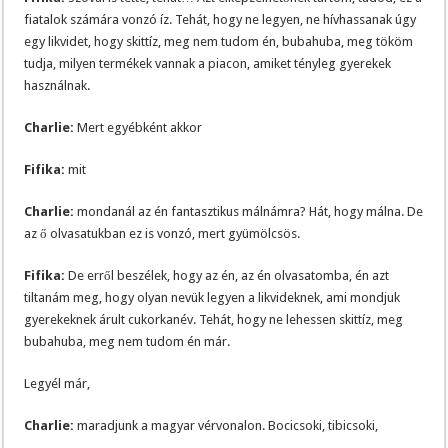
fiatalok számára vonzó íz. Tehát, hogy ne legyen, ne hívhassanak úgy
egy likvidet, hogy skittíz, meg nem tudom én, bubahuba, meg tököm
tudja, milyen termékek vannak a piacon, amiket tényleg gyerekek
használnak.
Charlie:
Mert egyébként akkor
Fifika:
mit
Charlie:
mondanál az én fantasztikus málnámra? Hát, hogy málna. De
az ő olvasatukban ez is vonzó, mert gyümölcsös.
Fifika:
De erről beszélek, hogy az én, az én olvasatomba, én azt
tiltanám meg, hogy olyan nevük legyen a likvideknek, ami mondjuk
gyerekeknek árult cukorkanév. Tehát, hogy ne lehessen skittíz, meg
bubahuba, meg nem tudom én már.
Legyél már,
Charlie:
maradjunk a magyar vérvonalon. Bocicsoki, tibicsoki,