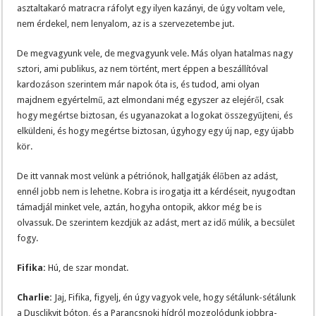
asztaltakaró matracra ráfolyt egy ilyen kazányi, de úgy voltam vele,
nem érdekel, nem lenyalom, az is a szervezetembe jut.
De megvagyunk vele, de megvagyunk vele. Más olyan hatalmas nagy
sztori, ami publikus, az nem történt, mert éppen a beszállítóval
kardozáson szerintem már napok óta is, és tudod, ami olyan
majdnem egyértelmű, azt elmondani még egyszer az elejéről, csak
hogy megértse biztosan, és ugyanazokat a logokat összegyűjteni, és
elküldeni, és hogy megértse biztosan, úgyhogy egy új nap, egy újabb
kör.
De itt vannak most velünk a pétriónok, hallgatják élőben az adást,
ennél jobb nem is lehetne. Kobra is irogatja itt a kérdéseit, nyugodtan
támadjál minket vele, aztán, hogyha ontopik, akkor még be is
olvassuk. De szerintem kezdjük az adást, mert az idő múlik, a becsület
fogy.
Fifika:
Hú, de szar mondat.
Charlie:
Jaj, Fifika, figyelj, én úgy vagyok vele, hogy sétálunk-sétálunk
a Dusclikvit bóton, és a Parancsnoki hídról mozgolódunk jobbra-