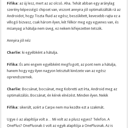
Fifika:
az új lesz, mert az az olcsó. Aha. Tehát abban egy aránylag
szerény képességű chipset van, viszont annyira jól optimalizálták rá az
Androidot, hogy Tiszta fluid az egész, beszűkített, kevesebb rajta ez a
villogó bizvasz, csak három ilyen, két félkör meg egy egyenes van, és
műanyag a hátulja nem üveg, ez nekem kifejezetten tetszik.
Annyira jól néz
Charlie:
ki egyébként a hátulja.
Fifika:
És ami engem egyébként megfogott, az pont nem a hátulja,
hanem hogy egy ilyen nagyon letisztult kinézete van az egész
oprendszernek.
Charlie:
Bocsánat, bocsánat, meg Kobretti azt írta, Android meg az
optimalizálás. Bocsánat, én kérek elnézést. Minden ilyen. Nekik
Fifika:
sikerült, azért a Carpe nem ma kezdte ezt a szakmát.
Ugye ő az alapítója volt a… Mi volt az a plusz egyes? Telefon. A
OnePlus? OnePlusnak ő volt az egyik alapítója a OnePlusnak. Az is