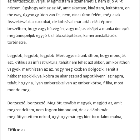
ez fantasztikus, várjál. Megmostam a szememet is, nem is jó AP-t
néztem, úgyhogy volt az az AP, amit akartam, kinéztem, leütöttem, on
the way, úgyhogy úton van fel, nem, nincs úton felém, még csak
összekészítik a cuccokat, de kóbrával már adás előtt éppen
beszéltem, hogy vagy hétvégén, vagy május elsőjét a munka ünnepét
megünnepeljük egy jó kis hálózatépítéses, kamerainstallációs
történetre.
Legjobb, legjobb, legjobb. Mert ugye nálunk itthon, hogy mondják
ezt, kritikus az infrastruktúra, tehát nem lehet azt akkor, amikor itthon
vagyok, mert hiszen az az, hogy meg közben dolgozik, Tehát a
hétköznapok kilőve, kobra se akar szabad napot kivenni az napra,
tehát, hogy na, ilyen emberekkel van az ember körbe, fifika, most
mondd meg.
Borzasztó, borzasztó. Megjött, tovább megyek, megjött az, amit
megrendeltem, nem fogom kimondani, de az előbb már
meglöttyintettem neked, úgyhogy már egy liter birodalmi málna,
Fifika:
az