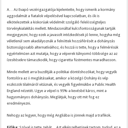
A… Az Evapó vezérigazgatója kijelentette, hogy ismerik a kormány
aggodalmát a fiatalok vépelésével kapcsolatban, és ők is
elkötelezettek a kiskorúak védelmét szolgáló felelősségteljes
törvénykialakítás mellett. Mindazonáltal kulcsfontosságunak tartják
megjegyezni, hogy ezek a javasolt intézkedések jó lenne, hogyha még
véletlenül sem akadályoznák a felnőttek hozzáférését a dohányzás
biztonságosabb alternatíváihoz, és hozzá is tette, hogy a felmérésük
egyértelműen azt mutatja, hogy a véperek túlnyomó többsége az az
ízesítésekre támaszkodik, hogy cigaretta füstmentes maradhasson.
Minde mellett arra buzdítják a politikai döntéshozókat, hogy vegyék
fontolóra az ő meglátásaikat, amikor a közelgő Dohány és vép
eszközök tilalmáról vitáznak, és vegyék figyelmükbe a Public Health
England nézetét. Ugye a vépel is 95%-a kevésbé káros, mint a
hagyományos dohányzás. Meglátjuk, hogy ott mit fog ez
eredményezni.
Nehogy az legyen, hogy még Angliába is jönnek majd a trafikok.
Fifika:
Szóval is tette, tehát… Azt elképzelhetőnek tartom, tudod, ez a