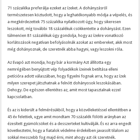
71 százaléka preferálja ezeket az ízeket. A dohányzásról
természetesen köztudott, hogy a leghatékonyabb módja a vépelés, és
a megkérdezettek 75 százaléka nyilatkozott úgy, hogy sikeresen
leszokott, míg további 18 százalékuk csökkentette a dohányzást. Ezen
túlmenően 81 százalékuk úgy gondolja, hogy az ízekre vonatkozó
korlátozások negatívan befolyásolnák azokat az embereket, akik most
még dohányoznak, de szeretnék abba hagyni, vagy leszokni róla.
Az Evapó azt mondja, hogy bár a kormány Azt állította egy
nemrégében benyújtott vép folyadékok ízeinek betiltása elleni
petícióra adott válaszában, hogy figyelni fognak arra, hogy az ízek
milyen szerepet játszhatnak a felnőtt dohányosok leszokásában.
Dehogy. De egészen ellentétes az, amit most tapasztalnak ezzel
kapcsolatban.
És az is kiderült a felmérésükből, hogy a közvéleketéssel ellentétben a
45 év felettiek, ugye amit mondtam 70 százalék fölötti arányban az
ézesített gyümölcsöket és a desszerteket kultiválják. És ez arra engedt
következtetni, hogy a fiatalok védelme érdekében javasolt tilalom az
sokkal messzebb fog majd érni, mint ahogy azt ők szeretnék.