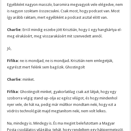
Egyébként nagyon masszív, baromira megvagyok vele elégedve, nem
is nagyon szoktam összecsukni. Csak most, hogy podcast van. Most
így arább raktam, mert egyébként a podcast asztal előtt van.
Charlie:
Erről mindig eszebe jött Krisztián, hogy ő egy hangkártya el-
meg elrakásért, meg visszarakásért mit szenvedett annól.
Jó,
Fifika:
ne is mondjad, ne is mondjad. Krisztián nem emlegetjük,
egyrészt mert felénk sem bagózik. Ghostingolt
Charlie:
minket.
Fifika:
Ghostingolt minket, gyakorlatilag csak azt látjuk, hogy egy
szoborra végig stand up-olja az egész világot, és hogy mindenhol
nyer vele, de hát na, pedig már múltkor mondtam neki, hogy ezt a
vödrös technológiát majd megtanítom neki, nem volt lelkes.
Na, mindegy is. Mindegy is. És ma megint belefutottam a Magyar
Posta csodálatos világába, tehát, hogy rendeltem egy hátipermetezőt,