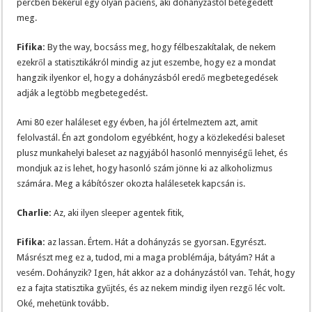
percben bekerül egy olyan páciens, aki dohányzástól betegedett
meg.
Fifika:
By the way, bocsáss meg, hogy félbeszakítalak, de nekem
ezekről a statisztikákról mindig az jut eszembe, hogy ez a mondat
hangzik ilyenkor el, hogy a dohányzásból eredő megbetegedések
adják a legtöbb megbetegedést.
Ami 80 ezer haláleset egy évben, ha jól értelmeztem azt, amit
felolvastál. Én azt gondolom egyébként, hogy a közlekedési baleset
plusz munkahelyi baleset az nagyjából hasonló mennyiségű lehet, és
mondjuk az is lehet, hogy hasonló szám jönne ki az alkoholizmus
számára. Meg a kábítószer okozta halálesetek kapcsán is.
Charlie:
Az, aki ilyen sleeper agentek fitik,
Fifika:
az lassan. Értem. Hát a dohányzás se gyorsan. Egyrészt.
Másrészt meg ez a, tudod, mi a maga problémája, bátyám? Hát a
vesém. Dohányzik? Igen, hát akkor az a dohányzástól van. Tehát, hogy
ez a fajta statisztika gyűjtés, és az nekem mindig ilyen rezgő léc volt.
Oké, mehetünk tovább.