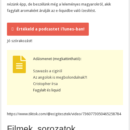
nézünk épp, de beszélünk még a leleményes magyarokról, akik
fagylalt aromaként árulják az e-liquidbe való ízesítést.
Értékeld a podcastet iTunes-ban!
Jó szórakozást!
Adásmenet (megkattintható):
Szavazás a cigiről
Az angolok is megbolondulnak?!
Cristopher írsa
Fagylalt és liquid
https://www.tiktok.com/@ecigitesztek/video/7360773050465258784
Filmek, sorozatok