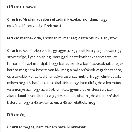
Fifika:
Fú, baszki.
Charlie:
Minden adásban el tudnánk ezeket mondani, hogy
nyilvánvaló borzaság. Ezek most
Fifika:
mennek oda, ahonnan mi már rég visszajöttünk. Hanyátok.
Charlie:
Azt részletezik, hogy ugye az Egyesült Királyságnak van egy
szövetsége, ilyen a vaping iparággal összekötthető szervezeteket
tömöríti, és azt mondják, hogy bár ezeknek a korlátozásoknak a teljes
hatása még nem ismert, van idő még a módosítások végrehajtására,
és a további konzultáció lehetővé teszi számukra, hogy felmutassák,
milyen negatív hatásokat, sokkal járhat egy ilyen tiltás, de a kormány
véleménye az, hogy az előbb említett gyümölcs és desszert ízek,
Akaratlanul is vonzhatják a gyerekeket, és viszont, de a felmérésből
kiderült, hogy a 45 év, tehát én, a 45 év felettiek, meg
Fifika:
én,
Charlie:
meg te, nem, te nem nézel ki annyinak.