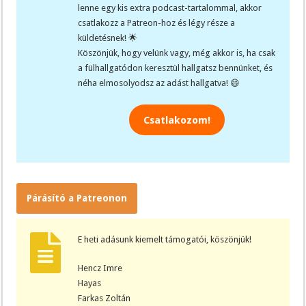
lenne egy kis extra podcast-tartalommal, akkor
csatlakozz a Patreon-hoz és légy része a
küldetésnek! 🌟
Köszönjük, hogy velünk vagy, még akkor is, ha csak
a fülhallgatódon keresztül hallgatsz bennünket, és
néha elmosolyodsz az adást hallgatva! 😄
Csatlakozom!
Párásító a Patreonon
E heti adásunk kiemelt támogatói, köszönjük!
Hencz Imre
Hayas
Farkas Zoltán