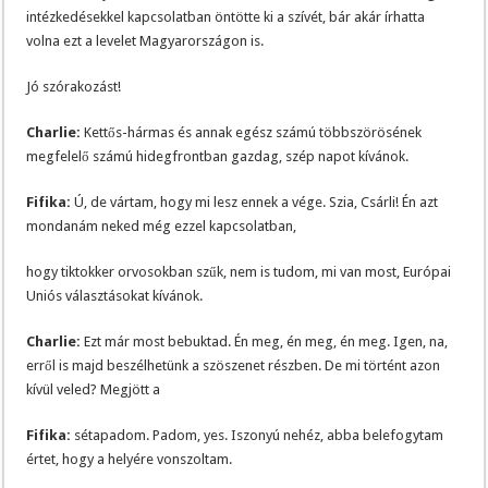
intézkedésekkel kapcsolatban öntötte ki a szívét, bár akár írhatta
volna ezt a levelet Magyarországon is.
Jó szórakozást!
Charlie:
Kettős-hármas és annak egész számú többszörösének
megfelelő számú hidegfrontban gazdag, szép napot kívánok.
Fifika:
Ú, de vártam, hogy mi lesz ennek a vége. Szia, Csárli! Én azt
mondanám neked még ezzel kapcsolatban,
hogy tiktokker orvosokban szűk, nem is tudom, mi van most, Európai
Uniós választásokat kívánok.
Charlie:
Ezt már most bebuktad. Én meg, én meg, én meg. Igen, na,
erről is majd beszélhetünk a szöszenet részben. De mi történt azon
kívül veled? Megjött a
Fifika:
sétapadom. Padom, yes. Iszonyú nehéz, abba belefogytam
értet, hogy a helyére vonszoltam.