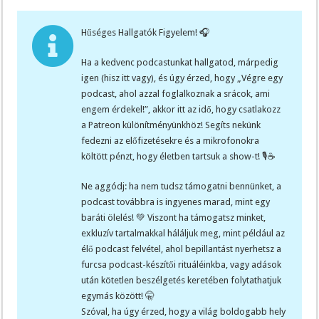
Hűséges Hallgatók Figyelem! 🎧
Ha a kedvenc podcastunkat hallgatod, márpedig
igen (hisz itt vagy), és úgy érzed, hogy „Végre egy
podcast, ahol azzal foglalkoznak a srácok, ami
engem érdekel!”, akkor itt az idő, hogy csatlakozz
a Patreon különítményünkhöz! Segíts nekünk
fedezni az előfizetésekre és a mikrofonokra
költött pénzt, hogy életben tartsuk a show-t! 🎙️☕
Ne aggódj: ha nem tudsz támogatni bennünket, a
podcast továbbra is ingyenes marad, mint egy
baráti ölelés! 💚 Viszont ha támogatsz minket,
exkluzív tartalmakkal háláljuk meg, mint például az
élő podcast felvétel, ahol bepillantást nyerhetsz a
furcsa podcast-készítői rituáléinkba, vagy adások
után kötetlen beszélgetés keretében folytathatjuk
egymás között! 🤫
Szóval, ha úgy érzed, hogy a világ boldogabb hely