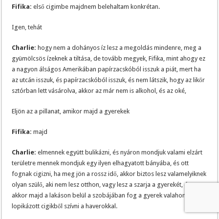
Fifika:
első cigimbe majdnem belehaltam konkrétan.
Igen, tehát
Charlie:
hogy nem a dohányos íz lesz a megoldás mindenre, meg a
gyümölcsös ízeknek a tiltása, de tovább megyek, Fifika, mint ahogy ez
a nagyon álságos Amerikában papírzacskóból isszuk a piát, mert ha
az utcán isszuk, és papírzacskóból isszuk, és nem látszik, hogy az likőr
sztórban lett vásárolva, akkor az már nem is alkohol, és az oké,
Eljön az a pillanat, amikor majd a gyerekek
Fifika:
majd
Charlie:
elmennek együtt bulikázni, és nyáron mondjuk valami elzárt
területre mennek mondjuk egy ilyen elhagyatott bányába, és ott
fognak cigizni, ha meg jön a rossz idő, akkor biztos lesz valamelyiknek
olyan szülő, aki nem lesz otthon, vagy lesz a szarja a gyerekét, és
akkor majd a lakáson belül a szobájában fog a gyerek valahonnan
lopikázott cigikből szívni a haverokkal.