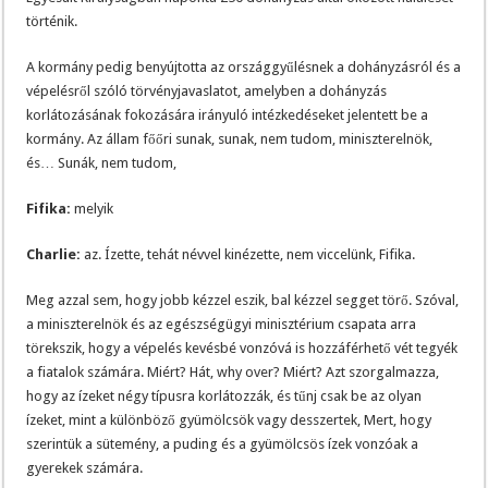
történik.
A kormány pedig benyújtotta az országgyűlésnek a dohányzásról és a
vépelésről szóló törvényjavaslatot, amelyben a dohányzás
korlátozásának fokozására irányuló intézkedéseket jelentett be a
kormány. Az állam főőri sunak, sunak, nem tudom, miniszterelnök,
és… Sunák, nem tudom,
Fifika:
melyik
Charlie:
az. Ízette, tehát névvel kinézette, nem viccelünk, Fifika.
Meg azzal sem, hogy jobb kézzel eszik, bal kézzel segget törő. Szóval,
a miniszterelnök és az egészségügyi minisztérium csapata arra
törekszik, hogy a vépelés kevésbé vonzóvá is hozzáférhető vét tegyék
a fiatalok számára. Miért? Hát, why over? Miért? Azt szorgalmazza,
hogy az ízeket négy típusra korlátozzák, és tűnj csak be az olyan
ízeket, mint a különböző gyümölcsök vagy desszertek, Mert, hogy
szerintük a sütemény, a puding és a gyümölcsös ízek vonzóak a
gyerekek számára.