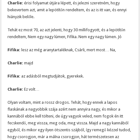
Charlie:
érisi folyamat útjára lépett, és jelezni szeretném, hogy
bekevertem azt, amit a lepötítőn rendeltem, és az is itt van, és ennyi
hiányzik belőle.
Tehát ez most 70, az azt jelenti, hogy 30 millifogyott, és a lepötítőn
rendeltem, Nem egy nagy lúmen, Fifika. Nem egy nagy lúmen. Jó
Fifika:
lesz az még aranytartaléknak, Csárli, mert most… Na,
Charlie:
majd
Fifika:
az adásból megtudjátok, gyerekek.
Charlie:
Ez volt…
Olyan voltam, mint a rossz drogos. Tehát, hogy ennek a lapos
flaskának a nagyobbik szája azért nem annyira nagy, és mikor a
kannából ebbe kell tölteni, de úgy vagyok veled, nem fogok én itt
fecskendő, meg vissza, meg oda, meg vissza. Majd a nagy kannából
egyből, és mikor egy ilyen ötszentis szájból, így remegő kézzel tudod,
hogy csorogjon, már a málna csorogjon, hát természetesen az