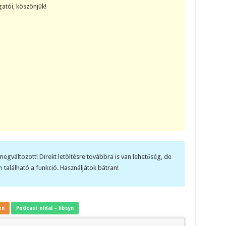
atói, köszönjük!
megváltozott! Direkt letöltésre továbbra is van lehetőség, de
 található a funkció. Használjátok bátran!
en
Podcast oldal – libsyn