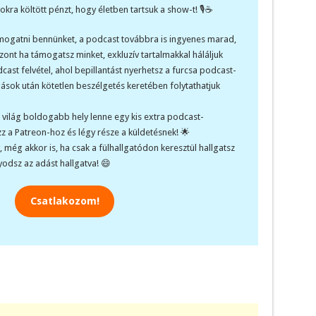
kra költött pénzt, hogy életben tartsuk a show-t! 🎙️☕
mogatni bennünket, a podcast továbbra is ingyenes marad,
szont ha támogatsz minket, exkluzív tartalmakkal háláljuk
cast felvétel, ahol bepillantást nyerhetsz a furcsa podcast-
adások után kötetlen beszélgetés keretében folytathatjuk
 világ boldogabb hely lenne egy kis extra podcast-
z a Patreon-hoz és légy része a küldetésnek! 🌟
 még akkor is, ha csak a fülhallgatódon keresztül hallgatsz
odsz az adást hallgatva! 😄
Csatlakozom!