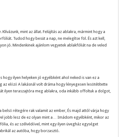
 Klívázunk, mint az állat. Felújítás az ablakra, mármint hogy a
rfóliát. Tudod hogy besüt a nap, ne melegítse föl. És azt kell,
n jó. Mindenkinek ajánlom vegyetek ablakfóliát na de veled
s hogy ilyen helyeken jó egyébként ahol neked is van ez a
 az előző A lakásnál volt dráma hogy lényegesen lesötétítette
ehát ilyen teraszajtóra meg ablakra, oda inkább offoltuk a dolgot,
 belső rétegére rak valamit az ember, És majd attól várja hogy
vel jobb lesz de ez olyan mint a… Imádom egyébként, mikor az
ólia, és az szélvédővel, mint egy ilyen üvegház egységet
brikál az autóba, hogy borzasztó.