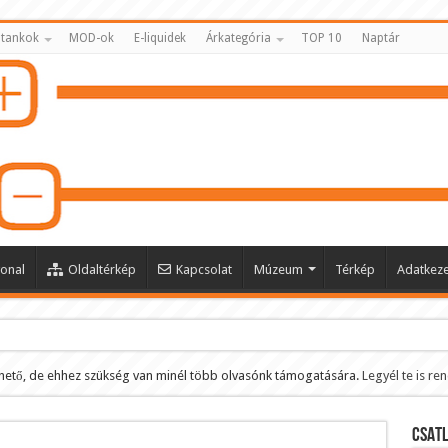
 tankok
MOD-ok
E-liquidek
Árkategória
TOP 10
Naptár
onal
Oldaltérkép
Kapcsolat
Múzeum
Térkép
Adatkeze
hető, de ehhez szükség van minél több olvasónk támogatására.
Legyél te is re
ltése
CSATL