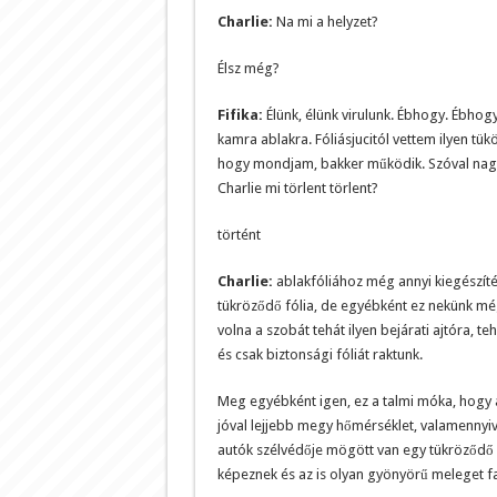
Charlie:
Na mi a helyzet?
Élsz még?
Fifika:
Élünk, élünk virulunk. Ébhogy. Ébhogy.
kamra ablakra. Fóliásjucitól vettem ilyen tükö
hogy mondjam, bakker működik. Szóval nagyo
Charlie mi törlent törlent?
történt
Charlie:
ablakfóliához még annyi kiegészíté
tükröződő fólia, de egyébként ez nekünk még
volna a szobát tehát ilyen bejárati ajtóra, t
és csak biztonsági fóliát raktunk.
Meg egyébként igen, ez a talmi móka, hogy a
jóval lejjebb megy hőmérséklet, valamennyi
autók szélvédője mögött van egy tükröződő f
képeznek és az is olyan gyönyörű meleget fa