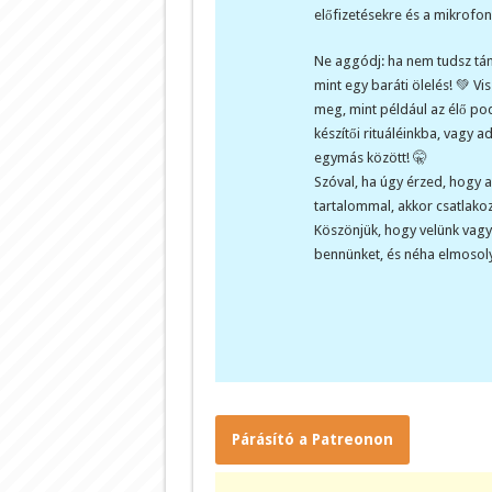
előfizetésekre és a mikrofono
Ne aggódj: ha nem tudsz tá
mint egy baráti ölelés! 💚 Vi
meg, mint például az élő pod
készítői rituáléinkba, vagy 
egymás között! 🤫
Szóval, ha úgy érzed, hogy a
tartalommal, akkor csatlakoz
Köszönjük, hogy velünk vagy,
bennünket, és néha elmosoly
Párásító a Patreonon