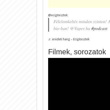
@ecigitesztek
Félelemkeltés minden szinten! A
bio-ban! @Vaper.hu
#podcast
♬ eredeti hang – Ecigitesztek
Filmek, sorozatok