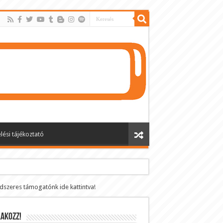
lési tájékoztató
ndszeres támogatónk ide kattintva!
AKOZZ!