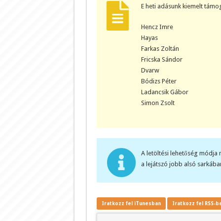
E heti adásunk kiemelt támog
Hencz Imre
Hayas
Farkas Zoltán
Fricska Sándor
Dvarw
Bódizs Péter
Ladancsik Gábor
Simon Zsolt
A letöltési lehetőség módja 
a lejátszó jobb alsó sarkában
Iratkozz fel iTunesban
Iratkozz fel RSS-b