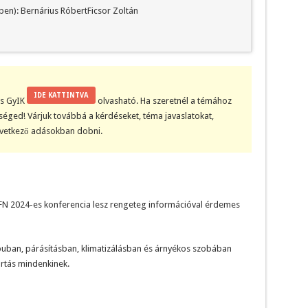
ben): Bernárius RóbertFicsor Zoltán
IDE KATTINTVA
kis GyIK
olvasható. Ha szeretnél a témához
tőséged! Várjuk továbbá a kérdéseket, téma javaslatokat,
övetkező adásokban dobni.
N 2024-es konferencia lesz rengeteg információval érdemes
ban, párásításban, klimatizálásban és árnyékos szobában
artás mindenkinek.