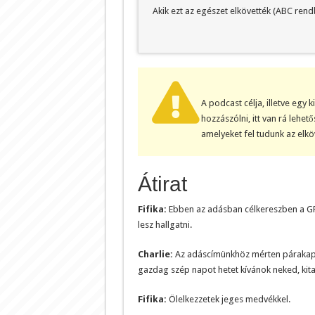
Akik ezt az egészet elkövették (ABC rend
A podcast célja, illetve egy 
hozzászólni, itt van rá lehe
amelyeket fel tudunk az elk
Átirat
Fifika:
Ebben az adásban célkereszben a GF
lesz hallgatni.
Charlie:
Az adáscímünkhöz mérten párakapu
gazdag szép napot hetet kívánok neked, kit
Fifika:
Ölelkezzetek jeges medvékkel.