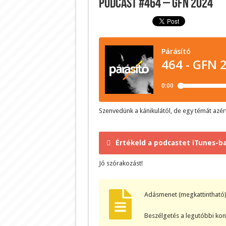
Podcast #464 – GFN 2024
Szenvedünk a kánikulától, de egy témát azér
Értékeld a podcastet iTunes-ba
Jó szórakozást!
Adásmenet (megkattintható)
Beszélgetés a legutóbbi kon