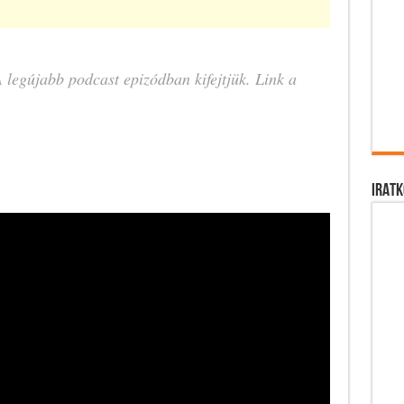
 legújabb podcast epizódban kifejtjük. Link a
IRATK