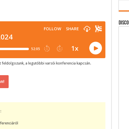
DISCO
t feldolgozunk, a legutóbbi varsói konferencia kapcsán.
n!
:
ferenciáról