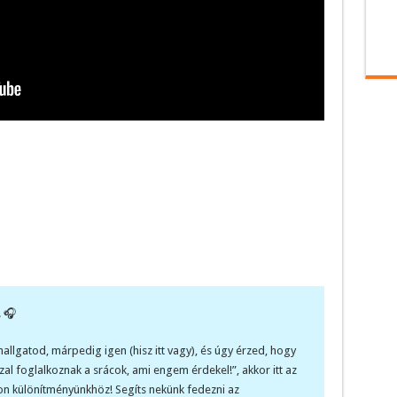
 🎧
llgatod, márpedig igen (hisz itt vagy), és úgy érzed, hogy
al foglalkoznak a srácok, ami engem érdekel!”, akkor itt az
eon különítményünkhöz! Segíts nekünk fedezni az