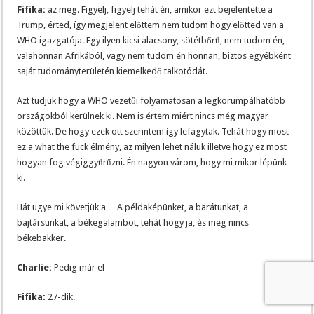
Fifika:
az meg. Figyelj, figyelj tehát én, amikor ezt bejelentette a
Trump, érted, így megjelent előttem nem tudom hogy előtted van a
WHO igazgatója. Egy ilyen kicsi alacsony, sötétbőrű, nem tudom én,
valahonnan Afrikából, vagy nem tudom én honnan, biztos egyébként
saját tudományterületén kiemelkedő talkotódát.
Azt tudjuk hogy a WHO vezetői folyamatosan a legkorumpálhatóbb
országokból kerülnek ki. Nem is értem miért nincs még magyar
közöttük. De hogy ezek ott szerintem így lefagytak. Tehát hogy most
ez a what the fuck élmény, az milyen lehet náluk illetve hogy ez most
hogyan fog végiggyűrűzni. Én nagyon várom, hogy mi mikor lépünk
ki.
Hát ugye mi követjük a… A példaképünket, a barátunkat, a
bajtársunkat, a békegalambot, tehát hogy ja, és meg nincs
békebakker.
Charlie:
Pedig már el
Fifika:
27-dik.