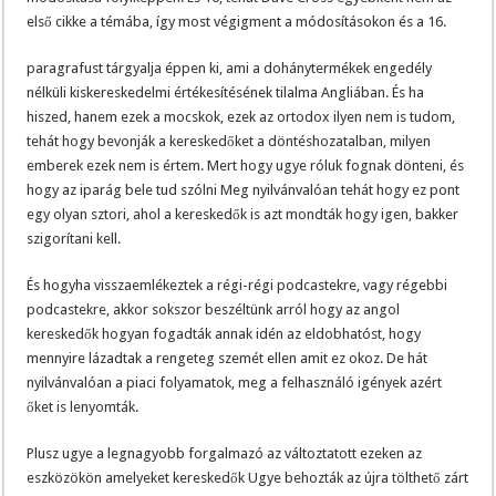
első cikke a témába, így most végigment a módosításokon és a 16.
paragrafust tárgyalja éppen ki, ami a dohánytermékek engedély
nélküli kiskereskedelmi értékesítésének tilalma Angliában. És ha
hiszed, hanem ezek a mocskok, ezek az ortodox ilyen nem is tudom,
tehát hogy bevonják a kereskedőket a döntéshozatalban, milyen
emberek ezek nem is értem. Mert hogy ugye róluk fognak dönteni, és
hogy az iparág bele tud szólni Meg nyilvánvalóan tehát hogy ez pont
egy olyan sztori, ahol a kereskedők is azt mondták hogy igen, bakker
szigorítani kell.
És hogyha visszaemlékeztek a régi-régi podcastekre, vagy régebbi
podcastekre, akkor sokszor beszéltünk arról hogy az angol
kereskedők hogyan fogadták annak idén az eldobhatóst, hogy
mennyire lázadtak a rengeteg szemét ellen amit ez okoz. De hát
nyilvánvalóan a piaci folyamatok, meg a felhasználó igények azért
őket is lenyomták.
Plusz ugye a legnagyobb forgalmazó az változtatott ezeken az
eszközökön amelyeket kereskedők Ugye behozták az újra tölthető zárt