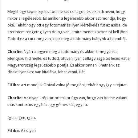
Meglő egy képet, kijelözt benne két csillagot, és elkezdi nézni, hogy
mikor a legélesebb. És amikor a legélesebb akkor azt mondja, hogy
oké. Tehát hogy ott egy fotometriás ilyen kiértékelés fut az asiba, de
szerintem rengeteg ilyen dolog van, amire menet közben rá kell jönni.
Tudod ez a cucc megvan, csak még a tudomány hiányzik a fejemből.
Charlie:
Nyárra legyen meg a tudomány és akkor kimegyünk a
kilencjukú híd mellé, és tudod, ott van ilyen csillagvizsgálós leses Hát a
Magyarország legsőzétebb pontja. És akkor onnan lőhetnénk az
direkt ilyenekre van kitalálva, lehet venni. Hát
Fifika:
azt mondjuk Obival volna jó meglőni, tehát hogy így a tejutat.
Charlie:
Az olyan szép tudod mikor úgy van, hogy van benne valami
más kontextus egy ház egy gémes kút, egy fa.
Igen, igen, igen.
Fifika:
Az olyan