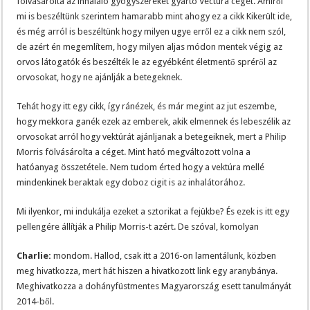
fölvásárolta az inhaláló gyógyszereket gyártó Vectura céget. Amiről
mi is beszéltünk szerintem hamarabb mint ahogy ez a cikk Kikerült ide,
és még arról is beszéltünk hogy milyen ugye erről ez a cikk nem szól,
de azért én megemlítem, hogy milyen aljas módon mentek végig az
orvos látogatók és beszélték le az egyébként életmentő spréről az
orvosokat, hogy ne ajánlják a betegeknek.
Tehát hogy itt egy cikk, így ránézek, és már megint az jut eszembe,
hogy mekkora ganék ezek az emberek, akik elmennek és lebeszélik az
orvosokat arról hogy vektúrát ajánljanak a betegeiknek, mert a Philip
Morris fölvásárolta a céget. Mint ható megváltozott volna a
hatóanyag összetétele. Nem tudom érted hogy a vektúra mellé
mindenkinek beraktak egy doboz cigit is az inhalátorához.
Mi ilyenkor, mi indukálja ezeket a sztorikat a fejükbe? És ezek is itt egy
pellengére állítják a Philip Morris-t azért. De szóval, komolyan
Charlie:
mondom. Hallod, csak itt a 2016-on lamentálunk, közben
meg hivatkozza, mert hát hiszen a hivatkozott link egy aranybánya.
Meghivatkozza a dohányfüstmentes Magyarország esett tanulmányát
2014-ből.