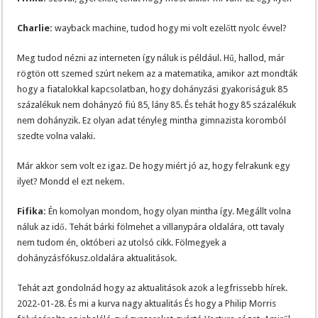
Charlie:
wayback machine, tudod hogy mi volt ezelőtt nyolc évvel?
Meg tudod nézni az interneten így náluk is például. Hű, hallod, már
rögtön ott szemed szúrt nekem az a matematika, amikor azt mondták
hogy a fiatalokkal kapcsolatban, hogy dohányzási gyakoriságuk 85
százalékuk nem dohányzó fiú 85, lány 85. És tehát hogy 85 százalékuk
nem dohányzik. Ez olyan adat tényleg mintha gimnazista koromból
szedte volna valaki.
Már akkor sem volt ez igaz. De hogy miért jó az, hogy felrakunk egy
ilyet? Mondd el ezt nekem.
Fifika:
Én komolyan mondom, hogy olyan mintha így. Megállt volna
náluk az idő. Tehát bárki fölmehet a villanypára oldalára, ott tavaly
nem tudom én, októberi az utolsó cikk. Fölmegyek a
dohányzásfókusz.oldalára aktualitások.
Tehát azt gondolnád hogy az aktualitások azok a legfrissebb hírek.
2022-01-28. És mi a kurva nagy aktualitás És hogy a Philip Morris