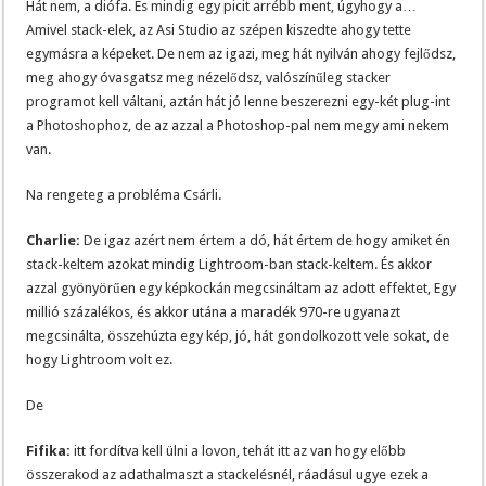
Hát nem, a diófa. És mindig egy picit arrébb ment, úgyhogy a…
Amivel stack-elek, az Asi Studio az szépen kiszedte ahogy tette
egymásra a képeket. De nem az igazi, meg hát nyilván ahogy fejlődsz,
meg ahogy óvasgatsz meg nézelődsz, valószínűleg stacker
programot kell váltani, aztán hát jó lenne beszerezni egy-két plug-int
a Photoshophoz, de az azzal a Photoshop-pal nem megy ami nekem
van.
Na rengeteg a probléma Csárli.
Charlie:
De igaz azért nem értem a dó, hát értem de hogy amiket én
stack-keltem azokat mindig Lightroom-ban stack-keltem. És akkor
azzal gyönyörűen egy képkockán megcsináltam az adott effektet, Egy
millió százalékos, és akkor utána a maradék 970-re ugyanazt
megcsinálta, összehúzta egy kép, jó, hát gondolkozott vele sokat, de
hogy Lightroom volt ez.
De
Fifika:
itt fordítva kell ülni a lovon, tehát itt az van hogy előbb
összerakod az adathalmaszt a stackelésnél, ráadásul ugye ezek a