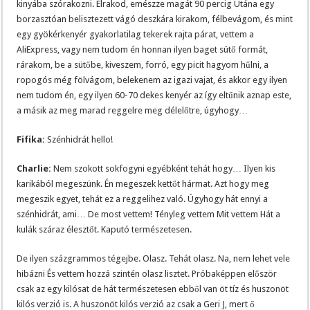
kinyába szórakozni. Elrakod, emészze magát 90 percig Utána egy
borzasztóan belisztezett vágó deszkára kirakom, félbevágom, és mint
egy gyökérkenyér gyakorlatilag tekerek rajta párat, vettem a
AliExpress, vagy nem tudom én honnan ilyen baget sütő formát,
rárakom, be a sütőbe, kiveszem, forró, egy picit hagyom hűlni, a
ropogós még fölvágom, belekenem az igazi vajat, és akkor egy ilyen
nem tudom én, egy ilyen 60-70 dekes kenyér az így eltűnik aznap este,
a másik az meg marad reggelre meg délelőtre, úgyhogy…
Fifika:
Szénhidrát hello!
Charlie:
Nem szokott sokfogyni egyébként tehát hogy… Ilyen kis
karikából megeszünk. Én megeszek kettőt hármat. Azt hogy meg
megeszik egyet, tehát ez a reggelihez való. Úgyhogy hát ennyi a
szénhidrát, ami… De most vettem! Tényleg vettem Mit vettem Hát a
kulák száraz élesztőt. Kaputó természetesen.
De ilyen százgrammos tégejbe. Olasz. Tehát olasz. Na, nem lehet vele
hibázni És vettem hozzá szintén olasz lisztet. Próbaképpen először
csak az egy kilósat de hát természetesen ebből van öt tíz és huszonöt
kilós verzió is. A huszonöt kilós verzió az csak a Geri J, mert ő