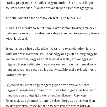
stacker programok azt tudják hogy mit tudom is én 300 csillagot
fölismer a képeden. És akkor azokat szépen egymásra igazgatja
Charlie:
Minek Én tudok fejből ötezret. Ja, te fejből Oké
Fifika:
És akkor utána, tehát nem is látsz semmit bakker, amikor én
behúzom a képet, hogy elkezdek vele játszani, ott én egy nagy fekete
képet látok csak.
És utána jön az, hogy elkezdem nyújtani, hogy a, mit tudom is, én a
zöld színezést kiveszem, stb. Tehát hogy az egy külön, meg hogy hol
vannak a ködnek, vagy az adott tévának a szélei, azokat egy ilyen
négyzetrácson kielölgetem, és akkor onnan kifelé már nem akkora
hangsúlyt kap, meg ott a csillagokat visszábbveszi egy kicsit meg a
ködben lévőket.
Lejjebb veszi. Tehát hogy rengeteg ilyen sztori van vele. Tehát
nagyjából majdnem azt mondom hogy a földolgozás az hosszabb
mint maga az adatgyűjtés, de rettentően élvezem. Úgyhogy
fókuszálás az egy, most jöttem rá vakker, hogy az asinak van ilyen
fókusz kiértékelő része, tehát hogy nem kell a maszkot fölrakni.