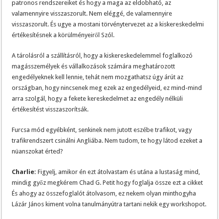
patronos rendszereiket és hogy a maga az eldobható, az
valamennyire visszaszorult. Nem eléggé, de valamennyire
visszaszorult. És ugye a mostani törvénytervezet az a kiskereskedelmi
értékesítésnek a körülményeiről Szól.
A tárolásról a szállításról, hogy a kiskereskedelemmel foglalkozó
magásszemélyek és vállalkozások számára meghatározott
engedélyeknek kell lennie, tehát nem mozgathatsz úgy árút az
országban, hogy nincsenek meg ezek az engedélyeid, ez mind-mind
arra szolgál, hogy a fekete kereskedelmet az engedély nélküli
értékesítést visszaszorítsák.
Furcsa mód egyébként, senkinek nem jutott eszébe trafikot, vagy
trafikrendszert csinálni Angliába. Nem tudom, te hogy látod ezeket a
nüanszokat érted?
Charlie:
Figyelj, amikor én ezt átolvastam és utána a lustaság mind,
mindig győz megkérem Chad G. Petit hogy foglalja össze ezt a cikket
És ahogy az összefoglalót átolvasom, ez nekem olyan minthogyha
Lázár János kiment volna tanulmányútra tartani nekik egy workshopot.