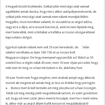
A hegyek között közlekedni. Sokkal jobb minőségű utak vannak
egyébként annak dacára, hogy nincs akkor autópályarendszerük, de
sokkal jobb minőségű utak vannak mint nálunk mondjuk Békés
megyébe, most mondtam valamit, és visszatérve az angol adóra,
vagy erre a díjra, arra viszont baromi jó, amit mi nem léptünk meg,
mert betereltük, mint a bírkákat a trafikba az összes elszigarettával
kapcsolatos dolgot.
Egyrészt nyilván nálunk nem volt 55 ezer kereskedő, de… Talán
valahol súrolhatta az ilyen 100-150-et az összes bolt
Magyarországon. De hogy mennyivel egyszerűbb ez? Ebből az 55
ezerből lesz a végén náluk 45 ezer, mert 10 ezer olyan pici üzlet, hogy
neki nem éri meg ez a havi mit tudom is én, akárhány font.
30 ezer forint nem fogja megérni, nem árulnak annyit vagy akkorát,
viszont aki megmarad annak meg az lesz az érdeke hogy pörögjön
a… Biznisz mert ki kell termelni ezt még pluszba ezt a havi összeget.
Tehát ezt még mindig jobb megoldásnak tartom, és ezért gondolom
azt, hogy ezt nem Lázár János ment ki hozzájuk, mert ha ő ment volna
ki, akkor már az angol állami trafik konzorció megalakulásáról