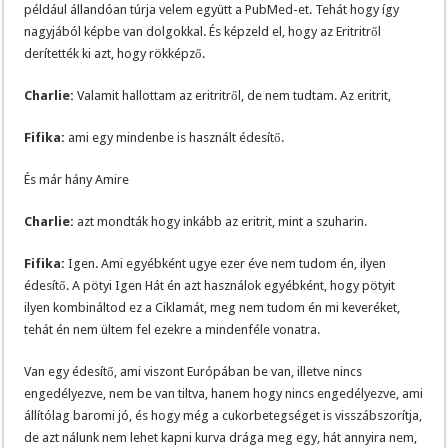
például állandóan túrja velem együtt a PubMed-et. Tehát hogy így
nagyjából képbe van dolgokkal. És képzeld el, hogy az Eritritről
derítették ki azt, hogy rökképző.
Charlie:
Valamit hallottam az eritritről, de nem tudtam. Az eritrit,
Fifika:
ami egy mindenbe is használt édesítő.
És már hány Amire
Charlie:
azt mondták hogy inkább az eritrit, mint a szuharin.
Fifika:
Igen. Ami egyébként ugye ezer éve nem tudom én, ilyen
édesítő. A pötyi Igen Hát én azt használok egyébként, hogy pötyit
ilyen kombináltod ez a Ciklamát, meg nem tudom én mi keveréket,
tehát én nem ültem fel ezekre a mindenféle vonatra.
Van egy édesítő, ami viszont Európában be van, illetve nincs
engedélyezve, nem be van tiltva, hanem hogy nincs engedélyezve, ami
állítólag baromi jó, és hogy még a cukorbetegséget is visszábszorítja,
de azt nálunk nem lehet kapni kurva drága meg egy, hát annyira nem,