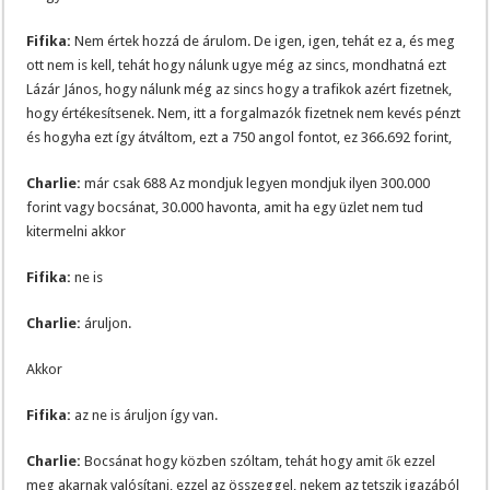
Fifika:
Nem értek hozzá de árulom. De igen, igen, tehát ez a, és meg
ott nem is kell, tehát hogy nálunk ugye még az sincs, mondhatná ezt
Lázár János, hogy nálunk még az sincs hogy a trafikok azért fizetnek,
hogy értékesítsenek. Nem, itt a forgalmazók fizetnek nem kevés pénzt
és hogyha ezt így átváltom, ezt a 750 angol fontot, ez 366.692 forint,
Charlie:
már csak 688 Az mondjuk legyen mondjuk ilyen 300.000
forint vagy bocsánat, 30.000 havonta, amit ha egy üzlet nem tud
kitermelni akkor
Fifika:
ne is
Charlie:
áruljon.
Akkor
Fifika:
az ne is áruljon így van.
Charlie:
Bocsánat hogy közben szóltam, tehát hogy amit ők ezzel
meg akarnak valósítani, ezzel az összeggel, nekem az tetszik igazából