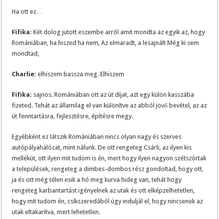
Ha ott ez…
Fifika:
Két dolog jutott eszembe arról amit mondta az egyik az, hogy
Romániában, ha hiszed ha nem, Az elmaradt, a lesajnált Még ki sem
mondtad,
Charlie:
elhiszem bassza meg. Elhiszem
Fifika:
sajnos. Romániában ott az út díjat, azt egy külön kasszába
fizeted. Tehát az államilag el van különítve az abból jövő bevétel, az az
út fenntartásra, fejlesztésre, építésre megy.
Egyébként ez látszik Romániában nincs olyan nagy és szerves
autópályahálózat, mint nálunk. De ott rengeteg Csárli, az ilyen kis
mellékút, ott ilyen mit tudom is én, mert hogy ilyen nagyon szétszórtak
a települések, rengeteg a dimbes-dombos rész gondoltad, hogy ott,
ja és ott még télen esik a hó meg kurva hideg van, tehát hogy
rengeteg karbantartást igényelnek az utak és ott elképzelhetetlen,
hogy mit tudom én, csíkszeredából úgy induljál el, hogy nincsenek az
utak eltakarítva, mert lehetetlen.