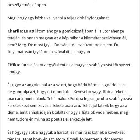
beszélgetnénk éppen.
Meg, hogy egy kézbe kell venni a teljes dohányforgalmat.
Charlie:
Én azt látom ahogy a gomicsizmájában áll a Stonehenge
tetején, és onnan megvan az a kép mikor a kilométer szelvényen áll,
nem? Meg. De most így… Bocsánat de ez húzott be nekem. Én
folyamatosan így látom a szóval itt. Jaj nagyon
Fifika:
furcsa és torz egyébként ez a magyar szabályozási környezet
amúgy.
És ugye az angoloknál az a sztori, hogy bárki bármit is gondol senki
ne gondolja azt, hogy ott mondjuk… Kevesebb vagy több a fekete
piaci árú, mint nálunk. Tehát nálunk Európa legszigorúbb szabályozási
keretek közt sem kevés a fekete piaci árú. Tehát jól látszik hogy az a
duma, amit annak idején kitaláltak hogy a fiatalok védelmében, meg
nem tudom én mi, na az pont az ellenkezője lett.
És hogy így abba hagytuk a harcot, és már rá is kötnék a következő
témára. Tehát hogy én azt látom, figyelj, fölmentem a dohányzás