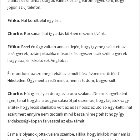
alantas és unalmas dolgok vannak és alig várom egyébként, hogy
jöjjön az új telefon.
Fifika:
Hát körülbelül egy és…
Charlie:
Bocsánat, hát így adás közben orszom kívánk.
Fifika:
Ezzel én úgy voltam annak idején, hogy így megszületett az
első gyerek, aztán pikpakka második és egyszer csak szólt a gyerek
hogy apa, én kiköltözök Angliába.
És mondom, baszd meg, tehát az elmúlt húsz évben mi történt?
Hihetetlen. Úgy ment az idő mint a, nem is tudom, begyorsult.
Charlie:
Hát igen, ilyen dolog ez a pop szakma. De mi is egyébként
igen, tehát hogyha a begyorsulásról jut eszembe, hogy látjátok vagy
érzitek hogy kicsit slankabb volt az adás hossz az utolsó egy-kettő, hát
ezért mert ennyire nem tudtunk miről beszélni meg tehát hogy így
érdekességképpen felvezetni az első témát.
És ma is olyanok jöttek velem szembe, Fifika, hogy inkább már nem is