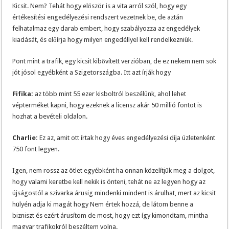
Kicsit. Nem? Tehát hogy először is a vita arról szól, hogy egy
értékesítési engedélyezési rendszert vezetnek be, de aztán
felhatalmaz egy darab embert, hogy szabályozza az engedélyek
kiadását, és előírja hogy milyen engedéllyel kell rendelkezniük.
Pont mint a trafik, egy kicsit kibővített verzióban, de ez nekem nem sok
jót jósol egyébként a Szigetországba. Itt azt írják hogy
Fifika:
az több mint 55 ezer kisboltról beszélünk, ahol lehet
vépterméket kapni, hogy ezeknek a licensz akár 50 millió fontot is
hozhat a bevételi oldalon.
Charlie:
Ez az, amit ott írtak hogy éves engedélyezési díja üzletenként
750 font legyen.
Igen, nem rossz az ötlet egyébként ha onnan közelítjük meg a dolgot,
hogy valami keretbe kell nekik is önteni, tehát ne az legyen hogy az
újságostól a szivarka árusig mindenki mindent is árulhat, mert az kicsit
hülyén adja ki magát hogy Nem értek hozzá, de látom benne a
bizniszt és ezért árusítom de most, hogy ezt így kimondtam, mintha
magyar trafikokról beszéltem volna.