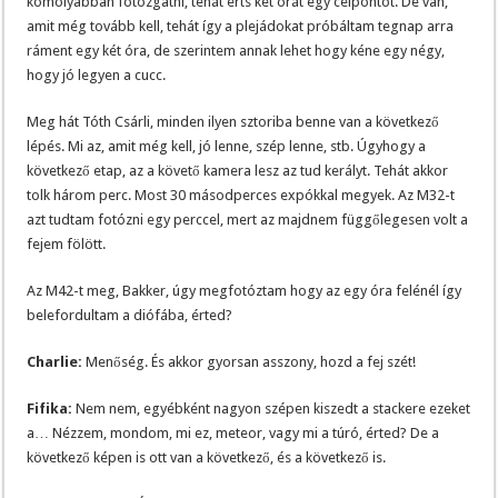
komolyabban fotózgatni, tehát érts két órát egy célpontot. De van,
amit még tovább kell, tehát így a plejádokat próbáltam tegnap arra
ráment egy két óra, de szerintem annak lehet hogy kéne egy négy,
hogy jó legyen a cucc.
Meg hát Tóth Csárli, minden ilyen sztoriba benne van a következő
lépés. Mi az, amit még kell, jó lenne, szép lenne, stb. Úgyhogy a
következő etap, az a követő kamera lesz az tud kerályt. Tehát akkor
tolk három perc. Most 30 másodperces expókkal megyek. Az M32-t
azt tudtam fotózni egy perccel, mert az majdnem függőlegesen volt a
fejem fölött.
Az M42-t meg, Bakker, úgy megfotóztam hogy az egy óra felénél így
belefordultam a diófába, érted?
Charlie:
Menőség. És akkor gyorsan asszony, hozd a fej szét!
Fifika:
Nem nem, egyébként nagyon szépen kiszedt a stackere ezeket
a… Nézzem, mondom, mi ez, meteor, vagy mi a túró, érted? De a
következő képen is ott van a következő, és a következő is.