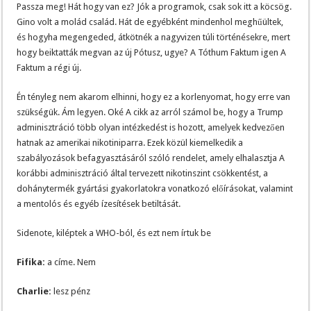
Passza meg! Hát hogy van ez? Jók a programok, csak sok itt a köcsög.
Gino volt a molád család. Hát de egyébként mindenhol meghűültek,
és hogyha megengeded, átkötnék a nagyvizen túli történésekre, mert
hogy beiktatták megvan az új Pótusz, ugye? A Tóthum Faktum igen A
Faktum a régi új.
Én tényleg nem akarom elhinni, hogy ez a korlenyomat, hogy erre van
szükségük. Ám legyen. Oké A cikk az arról számol be, hogy a Trump
adminisztráció több olyan intézkedést is hozott, amelyek kedvezően
hatnak az amerikai nikotiniparra. Ezek közül kiemelkedik a
szabályozások befagyasztásáról szóló rendelet, amely elhalasztja A
korábbi adminisztráció által tervezett nikotinszint csökkentést, a
dohánytermék gyártási gyakorlatokra vonatkozó előírásokat, valamint
a mentolós és egyéb ízesítések betiltását.
Sidenote, kiléptek a WHO-ból, és ezt nem írtuk be
Fifika:
a címe. Nem
Charlie:
lesz pénz