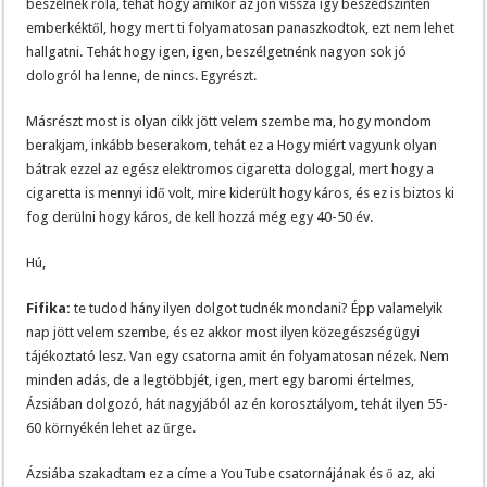
beszélnék róla, tehát hogy amikor az jön vissza így beszédszinten
emberkéktől, hogy mert ti folyamatosan panaszkodtok, ezt nem lehet
hallgatni. Tehát hogy igen, igen, beszélgetnénk nagyon sok jó
dologról ha lenne, de nincs. Egyrészt.
Másrészt most is olyan cikk jött velem szembe ma, hogy mondom
berakjam, inkább beserakom, tehát ez a Hogy miért vagyunk olyan
bátrak ezzel az egész elektromos cigaretta dologgal, mert hogy a
cigaretta is mennyi idő volt, mire kiderült hogy káros, és ez is biztos ki
fog derülni hogy káros, de kell hozzá még egy 40-50 év.
Hú,
Fifika:
te tudod hány ilyen dolgot tudnék mondani? Épp valamelyik
nap jött velem szembe, és ez akkor most ilyen közegészségügyi
tájékoztató lesz. Van egy csatorna amit én folyamatosan nézek. Nem
minden adás, de a legtöbbjét, igen, mert egy baromi értelmes,
Ázsiában dolgozó, hát nagyjából az én korosztályom, tehát ilyen 55-
60 környékén lehet az űrge.
Ázsiába szakadtam ez a címe a YouTube csatornájának és ő az, aki