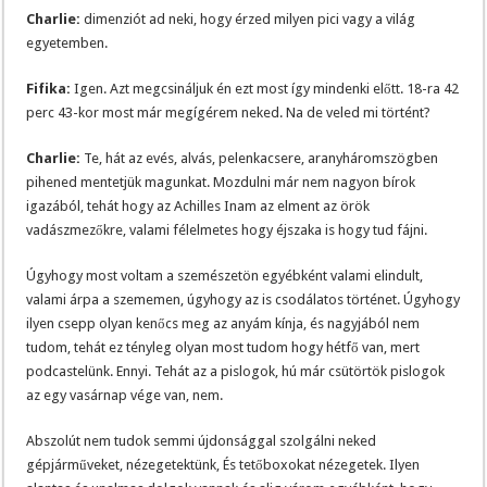
Charlie:
dimenziót ad neki, hogy érzed milyen pici vagy a világ
egyetemben.
Fifika:
Igen. Azt megcsináljuk én ezt most így mindenki előtt. 18-ra 42
perc 43-kor most már megígérem neked. Na de veled mi történt?
Charlie:
Te, hát az evés, alvás, pelenkacsere, aranyháromszögben
pihened mentetjük magunkat. Mozdulni már nem nagyon bírok
igazából, tehát hogy az Achilles Inam az elment az örök
vadászmezőkre, valami félelmetes hogy éjszaka is hogy tud fájni.
Úgyhogy most voltam a szemészetön egyébként valami elindult,
valami árpa a szememen, úgyhogy az is csodálatos történet. Úgyhogy
ilyen csepp olyan kenőcs meg az anyám kínja, és nagyjából nem
tudom, tehát ez tényleg olyan most tudom hogy hétfő van, mert
podcastelünk. Ennyi. Tehát az a pislogok, hú már csütörtök pislogok
az egy vasárnap vége van, nem.
Abszolút nem tudok semmi újdonsággal szolgálni neked
gépjárműveket, nézegetektünk, És tetőboxokat nézegetek. Ilyen