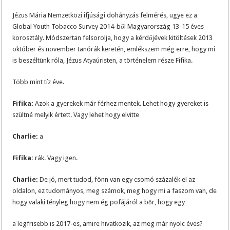
Jézus Mária Nemzetközi ifjúsági dohányzás felmérés, ugye ez a
Global Youth Tobacco Survey 2014-ből Magyarország 13-15 éves
korosztály. Módszertan felsorolja, hogy a kérdőjévek kitöltések 2013
október és november tanórák keretén, emlékszem még erre, hogy mi
is beszéltünk róla, Jézus Atyaúristen, a történelem része Fifika.
Több mint tíz éve.
Fifika:
Azok a gyerekek már férhez mentek. Lehet hogy gyereket is
szültné melyik értett. Vagy lehet hogy elvitte
Charlie:
a
Fifika:
rák. Vagy igen.
Charlie:
De jó, mert tudod, fönn van egy csomó százalék el az
oldalon, ez tudományos, meg számok, meg hogy mi a faszom van, de
hogy valaki tényleg hogy nem ég pofájáról a bőr, hogy egy
a legfrisebb is 2017-es, amire hivatkozik, az meg már nyolc éves?