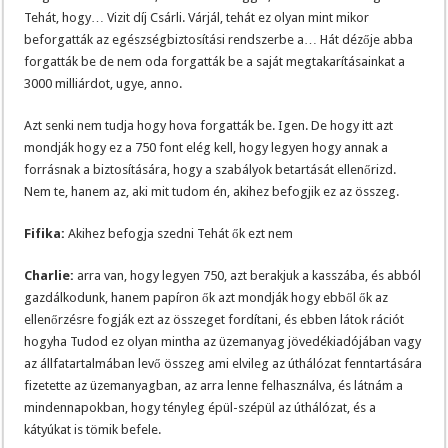
Tehát, hogy… Vizit díj Csárli. Várjál, tehát ez olyan mint mikor
beforgatták az egészségbiztosítási rendszerbe a… Hát dézője abba
forgatták be de nem oda forgatták be a saját megtakarításainkat a
3000 milliárdot, ugye, anno.
Azt senki nem tudja hogy hova forgatták be. Igen. De hogy itt azt
mondják hogy ez a 750 font elég kell, hogy legyen hogy annak a
forrásnak a biztosítására, hogy a szabályok betartását ellenőrizd.
Nem te, hanem az, aki mit tudom én, akihez befogjik ez az összeg.
Fifika:
Akihez befogja szedni Tehát ők ezt nem
Charlie:
arra van, hogy legyen 750, azt berakjuk a kasszába, és abból
gazdálkodunk, hanem papíron ők azt mondják hogy ebből ők az
ellenőrzésre fogják ezt az összeget fordítani, és ebben látok rációt
hogyha Tudod ez olyan mintha az üzemanyag jövedékiadójában vagy
az állfatartalmában levő összeg ami elvileg az úthálózat fenntartására
fizetette az üzemanyagban, az arra lenne felhasználva, és látnám a
mindennapokban, hogy tényleg épül-szépül az úthálózat, és a
kátyúkat is tömik befele.