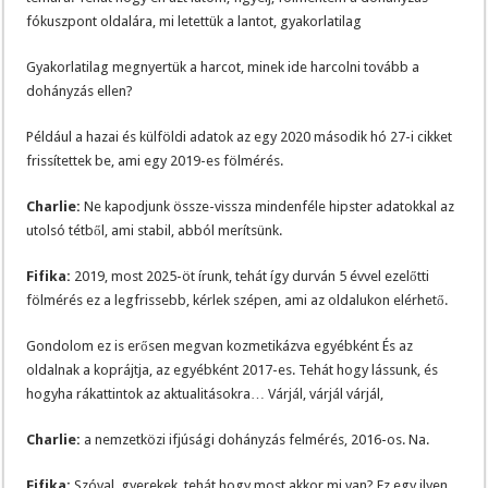
fókuszpont oldalára, mi letettük a lantot, gyakorlatilag
Gyakorlatilag megnyertük a harcot, minek ide harcolni tovább a
dohányzás ellen?
Például a hazai és külföldi adatok az egy 2020 második hó 27-i cikket
frissítettek be, ami egy 2019-es fölmérés.
Charlie:
Ne kapodjunk össze-vissza mindenféle hipster adatokkal az
utolsó tétből, ami stabil, abból merítsünk.
Fifika:
2019, most 2025-öt írunk, tehát így durván 5 évvel ezelőtti
fölmérés ez a legfrissebb, kérlek szépen, ami az oldalukon elérhető.
Gondolom ez is erősen megvan kozmetikázva egyébként És az
oldalnak a koprájtja, az egyébként 2017-es. Tehát hogy lássunk, és
hogyha rákattintok az aktualitásokra… Várjál, várjál várjál,
Charlie:
a nemzetközi ifjúsági dohányzás felmérés, 2016-os. Na.
Fifika:
Szóval, gyerekek, tehát hogy most akkor mi van? Ez egy ilyen