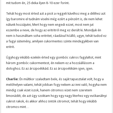
mit tudom én, 25 deka ilyen 8-10 ezer forint.
Tehát hogy most érted azt a picit a reggeli kávéhoz meg a délihez azt
így baromire el tudnám viselni még ezért a pénzért is, de nem lehet
nálunk hozzájutni, Mert hogy nem engedi ezzet, most nem jut
eszembe a neve, de hogy az eritritről meg ez derült ki. Mondjuk én
nem is használtam soha eritritet, ráadásul hőálló, ugye, tehát tudod ez
a fagyi sütemény, amilyen cukormentes szinte mindegyikben van
eritrit.
Úgyhogy inkább ezekén érted egy gombóc cukros fagylaltot, mint
három gombóc cukormentest, én nekem ez a hozzáállásom a
dologhoz. Ez az árszpoétikád. Ez az árszpoétikám igen, igen.
Charlie:
Én múltkor szaladtam bele, és saját tapasztalat volt, hogy a
melóhelyen valami, tehát jobban fogy nekem az inni való, hogyha nem
mindig csak vizet iszok, hanem citromos vizet nem szeretem
limonádét, de azt úgy szoktam hogy egy nagy literhez egy evőkanálnyi
cukrot rakok, és akkor ahhoz öntök citromot, tehát hogy inkább
citromos mint…