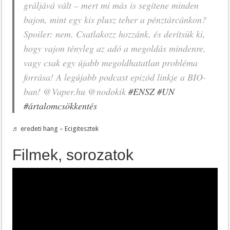
gráljává vált – mert mi más is segítene minden
bajon, mint egy kis plusz teher a pénztárcánkon?
Spoiler: nem. Csatlakozz hozzánk, és derítsük ki,
hogy vajon tényleg az adó a megoldás mindenre,
vagy csak egy újabb megoldhatatlan probléma
forrása! A legújabb podcast epizód linkje a BIO-
ban! @Vaper.hu @nodokik
#ENSZ
#UN
#ártalomcsökkentés
♬ eredeti hang – Ecigitesztek
Filmek, sorozatok