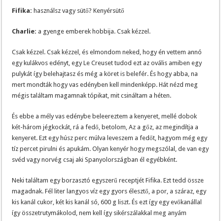
Fifika:
használsz vagy sütő? Kenyérsütő
Charlie:
a gyenge emberek hobbija. Csak kézzel.
Csak kézzel. Csak kézzel, és elmondom neked, hogy én vettem annó
egy kulákvos edényt, egy Le Creuset tudod ezt az ovális amiben egy
pulykát így belehajtasz és még a köret is belefér. És hogy abba, na
mert mondták hogy vas edényben kell mindenképp. Hát nézd meg
mégis találtam magamnak tópikat, mit csináltam a héten.
És ebbe a mély vas edénybe beleereztem a kenyeret, mellé dobok
két-három jégkockát, rá a fedő, betolom, Az a gőz, az megindítja a
kenyeret. Ezt egy húsz perc múlva leveszem a fedőt, hagyom még egy
tíz percet pirulni és apukám. Olyan kenyér hogy megszólal, de van egy
svéd vagy norvég csaj aki Spanyolországban él egyébként.
Neki találtam egy borzasztó egyszerű receptjét Fifika. Ezt tedd össze
magadnak. Fél liter langyos víz egy gyors élesztő, a por, a száraz, egy
kis kanál cukor, két kis kanál só, 600 g liszt. És ezt így egy evőkanállal
így összetrutymákolod, nem kell így sikérszálakkal meg anyám