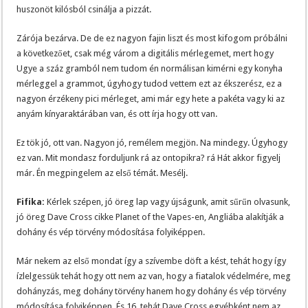
huszonöt kilósból csinálja a pizzát.
Zárója bezárva. De de ez nagyon fajin liszt és most kifogom próbálni
a következőet, csak még várom a digitális mérlegemet, mert hogy
Ugye a száz gramból nem tudom én normálisan kimérni egy konyha
mérleggel a grammot, úgyhogy tudod vettem ezt az ékszerész, ez a
nagyon érzékeny pici mérleget, ami már egy hete a pakéta vagy ki az
anyám kínyaraktárában van, és ott írja hogy ott van.
Ez tök jó, ott van. Nagyon jó, remélem megjön. Na mindegy. Úgyhogy
ez van. Mit mondasz forduljunk rá az ontopikra? rá Hát akkor figyelj
már. Én megpingelem az első témát. Mesélj.
Fifika:
Kérlek szépen, jó öreg lap vagy újságunk, amit sűrűn olvasunk,
jó öreg Dave Cross cikke Planet of the Vapes-en, Angliába alakítják a
dohány és vép törvény módosítása folyiképpen.
Már nekem az első mondat így a szívembe döft a kést, tehát hogy így
ízlelgessük tehát hogy ott nem az van, hogy a fiatalok védelmére, meg
dohányzás, meg dohány törvény hanem hogy dohány és vép törvény
módosítása folyiképpen. És 16, tehát Dave Cross egyébként nem az