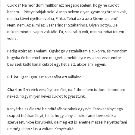
Cukros? Na mondom múltkor ezt megabdételem, hogy ne cukrot
hanem… Pöttyit rakjak bele. Aznap nekem olyan gyomorgörcsön volt,
mintha követ nyeltem volna, Fifika. Tehát az a az a Stevie-e, nem?
Nem, nem. Az a, mi az, Szaharinos? Szaharinos. Olyan pöttyű. De
nekem minden vajon volt tőle. Fú, rosszabb volt, mintha indiai tettem
volna.
Pedig azért az is valami. Úgyhogy visszaháltam a cukorra, és mondom
hogyha én hetentebben megyek a melóhelyre és a szervezetembe
beviszek kettő kanál cukrot egy hét alatt, akkor ám legyen.
Fifika:
Igen igen. Ezt a veszélyt ezt vállalod.
Charlie:
Szeretek veszélyesen élni, na. Itthon nem tudom elmondani
neked, hogy milyen kevés cukrot fogyasztunk.
Kenyérbe az élesztő beindításához rakok egy nőt. Teáskanálnyit egy
csapott teáskanálnyit, tehát hogy ennyi a cukor amit beviszünk a
szervezetünkbe körülbelül, de még ezt is lehetne mézzel helyettesíteni
de még ahhoz lusta voltam Kenyérsütőt