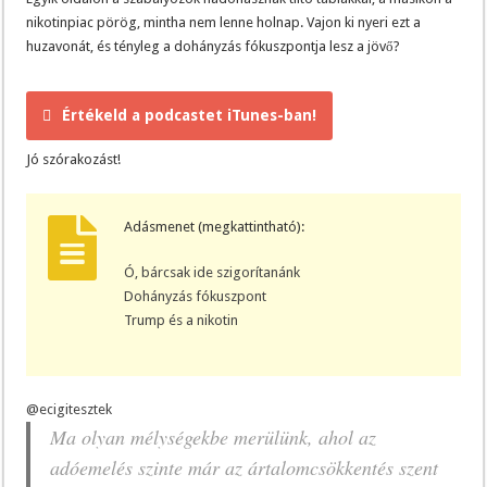
nikotinpiac pörög, mintha nem lenne holnap. Vajon ki nyeri ezt a
huzavonát, és tényleg a dohányzás fókuszpontja lesz a jövő?
Értékeld a podcastet iTunes-ban!
Jó szórakozást!
Adásmenet (megkattintható):
Ó, bárcsak ide szigorítanánk
Dohányzás fókuszpont
Trump és a nikotin
@ecigitesztek
Ma olyan mélységekbe merülünk, ahol az
adóemelés szinte már az ártalomcsökkentés szent