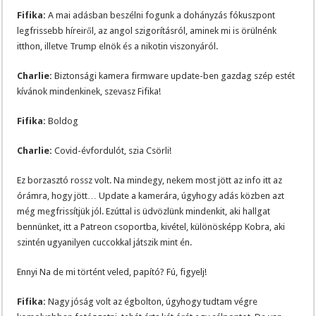
Fifika:
A mai adásban beszélni fogunk a dohányzás fókuszpont
legfrissebb híreiről, az angol szigorításról, aminek mi is örülnénk
itthon, illetve Trump elnök és a nikotin viszonyáról.
Charlie:
Biztonsági kamera firmware update-ben gazdag szép estét
kívánok mindenkinek, szevasz Fifika!
Fifika:
Boldog
Charlie:
Covid-évfordulót, szia Csörli!
Ez borzasztó rossz volt. Na mindegy, nekem most jött az info itt az
órámra, hogy jött… Update a kamerára, úgyhogy adás közben azt
még megfrissítjük jól. Ezúttal is üdvözlünk mindenkit, aki hallgat
bennünket, itt a Patreon csoportba, kivétel, különösképp Kobra, aki
szintén ugyanilyen cuccokkal játszik mint én.
Ennyi Na de mi történt veled, papító? Fú, figyelj!
Fifika:
Nagy jóság volt az égbolton, úgyhogy tudtam végre