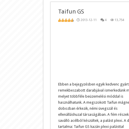
Taifun GS
2013-12-11
4
13,754
Ebben a bejegyzésben egyik kedvenc gyár
remekbeszabott darabjával ismerkedünk 
melyet többféle beüzemelési móddal is
használhatunk. A megszokott Taifun mágn
dobozban érkezik, némi üvegszál és
ellenálláshuzal társaságában. A fém részek
saválló acélból készültek, a palást plexi. A
tartalma: Taifun GS kazán plexi palásttal