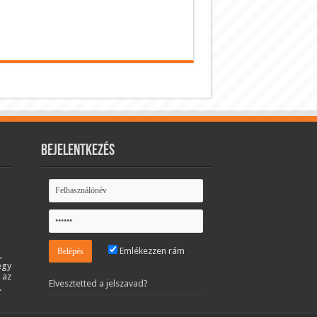
Bejelentkezés
Emlékezzen rám
,
egy
 az
Elvesztetted a jelszavad?
.