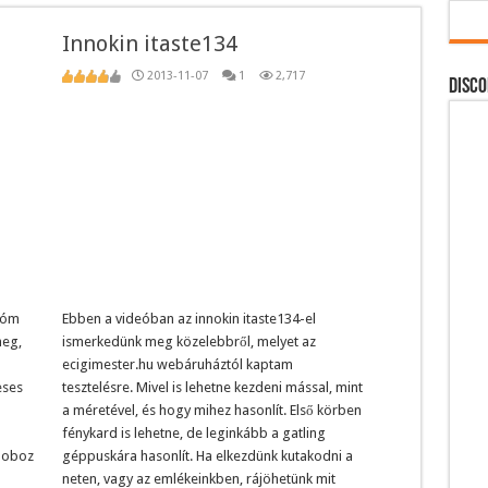
Innokin itaste134
2013-11-07
1
2,717
DISCO
tóm
Ebben a videóban az innokin itaste134-el
meg,
ismerkedünk meg közelebbről, melyet az
ecigimester.hu webáruháztól kaptam
eses
tesztelésre. Mivel is lehetne kezdeni mással, mint
a méretével, és hogy mihez hasonlít. Első körben
fénykard is lehetne, de leginkább a gatling
 doboz
géppuskára hasonlít. Ha elkezdünk kutakodni a
neten, vagy az emlékeinkben, rájöhetünk mit