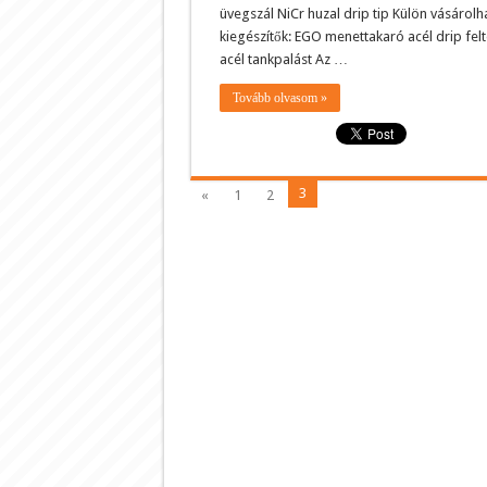
üvegszál NiCr huzal drip tip Külön vásárolh
kiegészítők: EGO menettakaró acél drip felt
acél tankpalást Az …
Tovább olvasom »
3
«
1
2