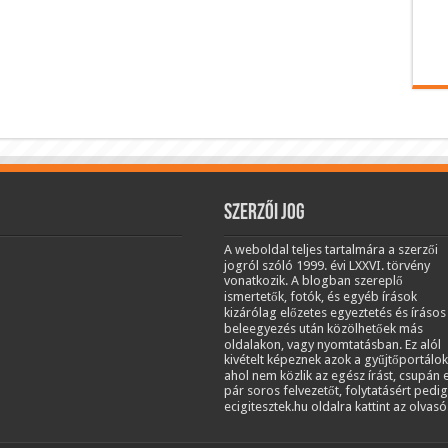
Szerzői jog
A weboldal teljes tartalmára a szerzői
jogról szóló 1999. évi LXXVI. törvény
vonatkozik. A blogban szereplő
ismertetők, fotók, és egyéb írások
kizárólag előzetes egyeztetés és írásos
beleegyezés után közölhetőek más
oldalakon, vagy nyomtatásban. Ez alól
kivételt képeznek azok a gyűjtőportálok
ahol nem közlik az egész írást, csupán 
pár soros felvezetőt, folytatásért pedig
ecigitesztek.hu oldalra kattint az olvasó