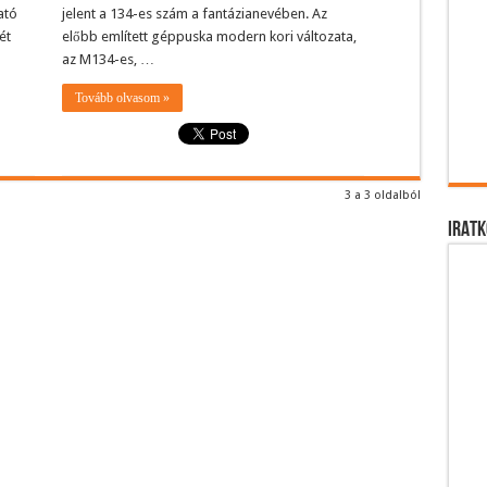
ató
jelent a 134-es szám a fantázianevében. Az
ét
előbb említett géppuska modern kori változata,
az M134-es, …
Tovább olvasom »
3 a 3 oldalból
IRATK