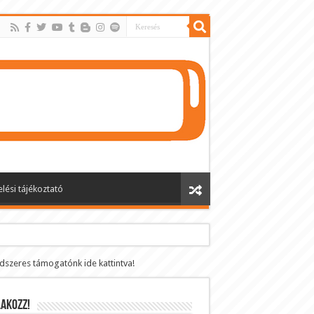
lési tájékoztató
ndszeres támogatónk ide kattintva!
AKOZZ!