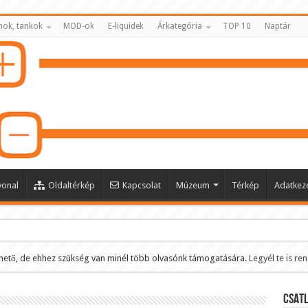
nok, tankok
MOD-ok
E-liquidek
Árkategória
TOP 10
Naptár
vonal
Oldaltérkép
Kapcsolat
Múzeum
Térkép
Adatkeze
hető, de ehhez szükség van minél több olvasónk támogatására.
Legyél te is re
ltése
CSATL