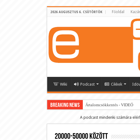
Főoldal
Kazá
2026 AUGUSZTUS 6. CSÜTÖRTÖK
Wiki
Podcast
Cikkek
Idö
BREAKING NEWS
Ártalomcsökkentés - VIDEÓ
E-cigi használati szokások 2.0
A podcast mindenki számára elér
Android Podcast alkalmazás letö
20000-50000 között
Párásító podcast lejátszási lista