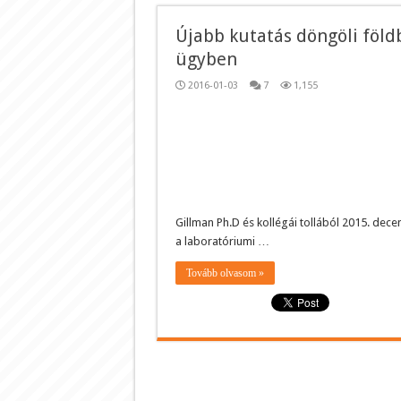
Újabb kutatás döngöli földb
ügyben
2016-01-03
7
1,155
Gillman Ph.D és kollégái tollából 2015. dece
a laboratóriumi …
Tovább olvasom »