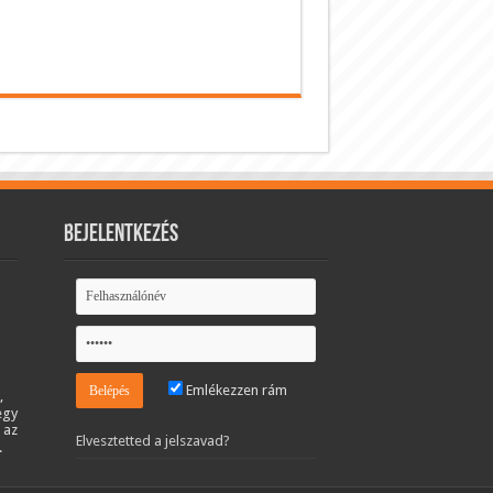
Bejelentkezés
Emlékezzen rám
,
egy
 az
Elvesztetted a jelszavad?
.