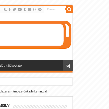
lési tájékoztató
ndszeres támogatónk ide kattintva!
AKOZZ!