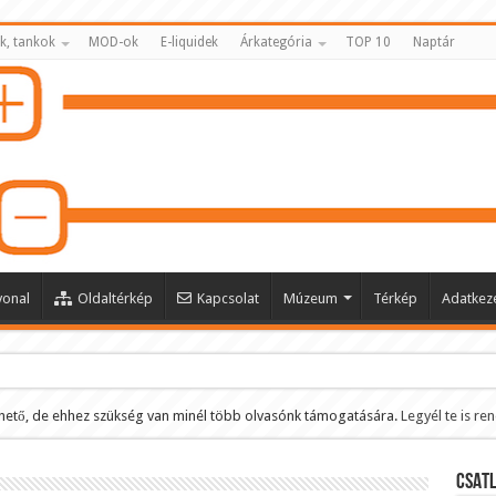
k, tankok
MOD-ok
E-liquidek
Árkategória
TOP 10
Naptár
vonal
Oldaltérkép
Kapcsolat
Múzeum
Térkép
Adatkeze
hető, de ehhez szükség van minél több olvasónk támogatására.
Legyél te is re
ltése
CSATL