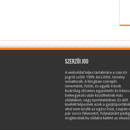
Szerzői jog
A weboldal teljes tartalmára a szerzői
jogról szóló 1999. évi LXXVI. törvény
vonatkozik. A blogban szereplő
ismertetők, fotók, és egyéb írások
kizárólag előzetes egyeztetés és írásos
beleegyezés után közölhetőek más
oldalakon, vagy nyomtatásban. Ez alól
kivételt képeznek azok a gyűjtőportálok
ahol nem közlik az egész írást, csupán 
pár soros felvezetőt, folytatásért pedig
ecigitesztek.hu oldalra kattint az olvasó