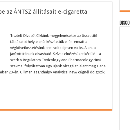
e az ÁNTSZ állításait e-cigaretta
DISCO
Tisztelt Olvasó! Cikkünk megjelenésekor az összesítő
táblázatot helytelenül készítettük el és emiatt a
végkövetkeztetésünk sem volt teljesen valós. Alant a
javított írásunk olvasható. Szíves elnézésüket kérjük! – a
szerk A Regulatory Toxicology and Pharmacology című
szakmai folyóiratban egy újabb vizsgálat jelent meg Gene
mber 29-én. Gillman az Enthalpy Analytical nevű cégnél dolgozik,