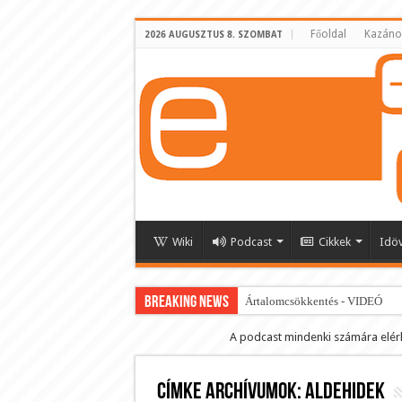
Főoldal
Kazáno
2026 AUGUSZTUS 8. SZOMBAT
Wiki
Podcast
Cikkek
Idö
BREAKING NEWS
Ártalomcsökkentés - VIDEÓ
E-cigi használati szokások 2.0
A podcast mindenki számára elér
Android Podcast alkalmazás letö
Címke archívumok:
Párásító podcast lejátszási lista
aldehidek