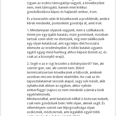
Ugyan az eszköz támogatója vagyok, a következőket
nem, mint támogató, hanem mint kritikus
gondolkodásra képes és hajlandó ember, írom.
És a bevezetés után itt következnek a problémák, amikre
kérek mindenkit, pontonként gondolja át, amit írok:
1. Mindannyian olyanok vagyunk, mint a szélkakasok.
Amint jön egy újabb kutatás, mást gondolunk. Azonban
tartsuk szem előtt: ne döntsünk, míg nem találkozunk
egy olyan kutatással, ami egy teljes élet hosszára
elemezte az eredményeket. A többi kutatás ugyanis
egytől egyig mind humbug ahhoz képest (holott az, és
csak az a bizonyító erejű).
2. Segít-e az e-cigi leszokni a dohányzásról? Van, aki
szerint igen, van, aki szerint nem. Ebből
természetszerűen következnek a háborúk, amiknek
azonban nincsen érdemi vitaértéke. Ha csak az én
tapasztalataimat vesszük alapul, vagy sok másét, akik
nyilatkoztak ebben az ügyben, akkor nyilván
emberfüggő (sajnos ez nem mindenki számára tűnik
egyértelműnek).
Mindazonáltal, amit kutatások nélkül is biztosan tudunk,
csak nem gondolunk bele: VAN olyan, akinek segít. És
véleményem szerint van létjogosultsága olyan
eszköznek, módszernek, ami legalább egyel több