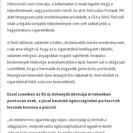
felhasználó nem tolerálja
, a kellemetlen íz miatt lejjebb megy a
teljesítménnyel, vagy porlasztót cserél. Az alsó fűtőszálas Protank 7W
alatt lényegesen jobb eredményeket produkált, a CE4 a felső fűtőszál
okán a legalacsonyabb teljesítményen sem volt sokkal jobb a
hagyományos cigarettáknál.
A fenti táblázat, valamint a többi, részletesebb mérési eredmény nem
csak arra világít rá, hogy az e-cigarettából belélegzett rákkeltő,
valamint mérgező anyagokkal riogató sajtóhírek, hivatalos
közlemények többsége arányhamisításra épül, hanem azt is világosan
szemlélteti, hogy a harmadik és negyedik generációs porlasztók
lényegesen kevesebb ilyen anyagot bocsájtanak ki, mint elődeik (a
cigarettánál több százszor kevesebbet!).
Ezzel szemben az EU új dohánydirektívája értelmében
pontosan ezek, a jóval kevésbé egészségtelen porlasztók
lesznek kivonva a piacról.
„Az elektromos cigaretta egy olyan, viszonylag új termék a
világpiacon, melynek valós egészséghatásáról egyelőre kevés
információval rendelkezünk. Az eddig végzett vizsgálatok