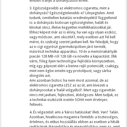
embert irányít a dohányzástól elfelé.
3. Egészségesebb az elektromos cigaretta, mint a
dohányzás? Egészségtelenebb-e? Lényegtelen. Amit
tudunk, ismételten kutatási eredményektől függetlenül
is: a dohányzás biztosan egészségtelen, halált és
kínokat okoz, illetve kegyetlen mellékhatásokkal jár.
Ehhez képest már az is előny, ha van egy olyan eszköz,
vagy módszer, ami okozHAT, mely esetben azt fel kell
mérni, és szükség szerint javítani kell. Ne feledjük, hogy
az e-cigi egyrészt gyermekcipőben járó termék,
másrészt technikai apparátus. 10 év a memóriakártyák
piacán 128 MB-ról 128 GB-ra növelte a kapacitást. Illik
várni, főleg ilyen technológia-fejlődési környezetben,
míg egy gépezet eléri a benne rejlő potenciált, csakúgy,
mint nem égbe emelni egy prototípust, vagy sárba
döngölni azt.
Ami azonban biztos: ha nem most azonnal, de az
elektromos cigaretta LESZ az az út, ami kivezeti a
dohányosokat a ‘halál völgyéből’. Mert egy cigarettán
nincs mit javítani, fejleszteni, átdolgozni. Mint tudjuk, ez
a technikai eszközök esetén SOHA nem érvényes
feltevés.
4. És végezetül: ami a ‘káros hatásokat’ illeti. Van? Talán.
Azonban, hivatkozva magamra fentebb: a tisztességes,
értelmes, és etikus hozzáállás ebben az esetben a hibák
javításának átgondolása és megvalósítása, nem az, amit