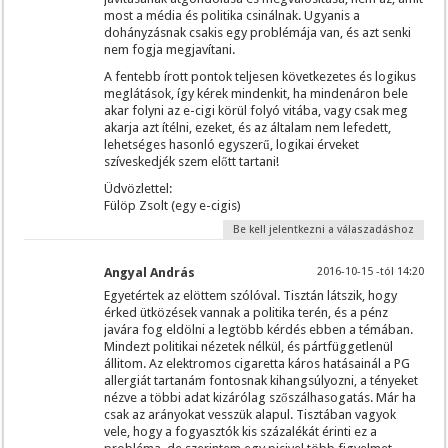
most a média és politika csinálnak. Ugyanis a
dohányzásnak csakis egy problémája van, és azt senki
nem fogja megjavítani.
A fentebb írott pontok teljesen következetes és logikus
meglátások, így kérek mindenkit, ha mindenáron bele
akar folyni az e-cigi körül folyó vitába, vagy csak meg
akarja azt ítélni, ezeket, és az általam nem lefedett,
lehetséges hasonló egyszerű, logikai érveket
szíveskedjék szem előtt tartani!
Üdvözlettel:
Fülöp Zsolt (egy e-cigis)
Be kell jelentkezni a válaszadáshoz
Angyal András
2016-10-15 -tól 14:20
Egyetértek az elöttem szólóval. Tisztán látszik, hogy
érked ütközések vannak a politika terén, és a pénz
javára fog eldölni a legtöbb kérdés ebben a témában.
Mindezt politikai nézetek nélkül, és pártfüggetlenül
állitom. Az elektromos cigaretta káros hatásainál a PG
allergiát tartanám fontosnak kihangsúlyozni, a tényeket
nézve a többi adat kizárólag szőszálhasogatás. Már ha
csak az arányokat vesszük alapul. Tisztában vagyok
vele, hogy a fogyasztók kis százalékát érinti ez a