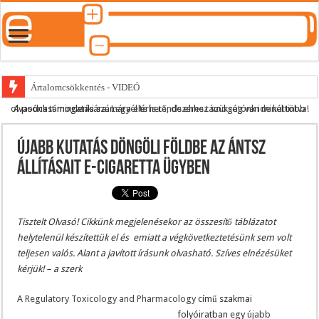
Ártalomcsökkentés - VIDEÓ
A podcast mindenki számára elérhető, de ehhez szükség van minél több olvasónk támogatására.
Legyél te is rendszeres támogatónk ide kattintva!
E-cigi használati szokások 2.0
Android Podcast alkalmazás letöltése
Újabb kutatás döngöli földbe az ÁNTSZ
Párásító podcast lejátszási lista
állításait e-cigaretta ügyben
Tisztelt Olvasó! Cikkünk megjelenésekor az összesítő táblázatot
helytelenül készítettük el és emiatt a végkövetkeztetésünk sem volt
teljesen valós. Alant a javított írásunk olvasható. Szíves elnézésüket
kérjük! – a szerk
A
Regulatory Toxicology and Pharmacology
című szakmai
folyóiratban egy
újabb