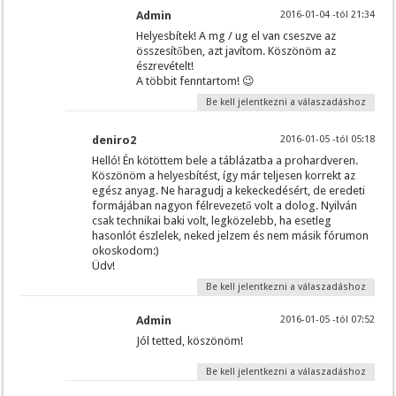
Admin
2016-01-04 -tól 21:34
Helyesbítek! A mg / ug el van cseszve az
összesítőben, azt javítom. Köszönöm az
észrevételt!
A többit fenntartom! 😉
Be kell jelentkezni a válaszadáshoz
deniro2
2016-01-05 -tól 05:18
Helló! Én kötöttem bele a táblázatba a prohardveren.
Köszönöm a helyesbítést, így már teljesen korrekt az
egész anyag. Ne haragudj a kekeckedésért, de eredeti
formájában nagyon félrevezető volt a dolog. Nyilván
csak technikai baki volt, legközelebb, ha esetleg
hasonlót észlelek, neked jelzem és nem másik fórumon
okoskodom:)
Üdv!
Be kell jelentkezni a válaszadáshoz
Admin
2016-01-05 -tól 07:52
Jól tetted, köszönöm!
Be kell jelentkezni a válaszadáshoz