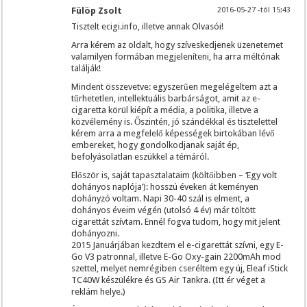
Fülöp Zsolt
2016-05-27 -tól 15:43
Tisztelt ecigi.info, illetve annak Olvasói!
Arra kérem az oldalt, hogy szíveskedjenek üzenetemet
valamilyen formában megjeleníteni, ha arra méltónak
találják!
Mindent összevetve: egyszerűen megelégeltem azt a
tűrhetetlen, intellektuális barbárságot, amit az e-
cigaretta körül kiépít a média, a politika, illetve a
közvélemény is. Őszintén, jó szándékkal és tisztelettel
kérem arra a megfelelő képességek birtokában lévő
embereket, hogy gondolkodjanak saját ép,
befolyásolatlan eszükkel a témáról.
Először is, saját tapasztalataim (költőibben – ‘Egy volt
dohányos naplója’): hosszú éveken át keményen
dohányzó voltam. Napi 30-40 szál is elment, a
dohányos éveim végén (utolsó 4 év) már töltött
cigarettát szívtam. Ennél fogva tudom, hogy mit jelent
dohányozni.
2015 Januárjában kezdtem el e-cigarettát szívni, egy E-
Go V3 patronnal, illetve E-Go Oxy-gain 2200mAh mod
szettel, melyet nemrégiben cseréltem egy új, Eleaf iStick
TC40W készülékre és GS Air Tankra. (Itt ér véget a
reklám helye.)