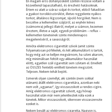
Én magam erős dohányosként szintén részese voltam a
közvetlenül tapasztalható, és érezhető hatásoknak.
Értem ez alatt a száraz szájat és torkot, ebből fakadóan
a gyakori torokköszörülést, illetve reggelente nyákos
torkot, általános légszomjat, sípoló hörgőket. Nem is
beszélve a kellemetlen szájízről, az enyhén kénes
(számomra) jellegű illatról, melyet a számon, kezemen
éreztem, illetve a saját, egyedi problémám – reflux –
kellemetlen tüneteinek szinte mindennapos
megjelenéséről, a savasságról.
Amióta elektromos cigarettát szívok (amit szinte
folyamatosan pöfékelek, és két akkumulátort is tartok,
hogy még azt se kelljen megvárnom, ha szívni akarom,
míg minimálisan feltölt egy akkumulátor használat
előtt), egyetlen szál cigarettát sem szívtam el. Emellett
az ÖSSZES fentebb említett tünetem megszűnt.
Teljesen. Nekem tehát bejött.
Ismerek olyan személyt, aki szintén (nem sokkal
utánam) átállt elektromos cigarettára, azonban neki
nem volt „ugyanaz”, így visszaszokott a rendes cigire.
Amíg elektromos cigarettát szívott, egy hónap
használat után már nem jelentkeztek nála ezek a
tünetek. Mikor visszaszokott, sikeresen visszaszerezte
ezeket is.
Nekem bevált az elektromos cigaretta. Nagyon is.