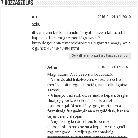
7 hozzászólás
K.H.
2016-01-04 -tól 20:10
Szia,
itt van némi kritika a tanulmánnyal, illetve a táblázattal
kapcsolatban, megnéznéd légy szíves?
http://logout.hu/tema/elektromos_cigaretta_avagy_az_e-
cigi/hsz_47418-47484.html
Be kell jelentkezni a válaszadáshoz
Admin
2016-01-04 -tól 21:23
Megnéztem. A válaszom a következő.
– A forrás alul linkelve van. A részletesebb
mérések ott megtekinthetők, nincs elhallgatva
semmi.
– A hiányolt adatok ott vannak a képen. Single,
dual, egyebek. Az ellenállás a kísérlet
szempontjából nem lényeges, mert nem a
feszültség függvényében vizsgálódtak, hanem
teljesítmény alapján.
– A ug és mg kérdésében: tessenek
alaposabban megnézni a képet. Az e-ciginél
mg-ot egyedül a teljes gőzmennyiség
mértékeként alkalmazták, minden aldehid ug-