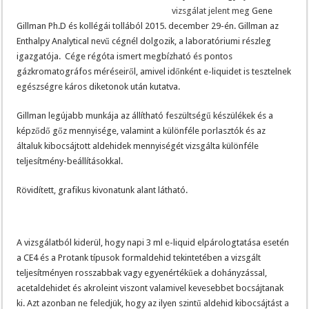
vizsgálat jelent meg
Gene
Gillman Ph.D és kollégái tollából 2015. december 29-én. Gillman az
Enthalpy Analytical nevű cégnél dolgozik, a laboratóriumi részleg
igazgatója. Cége régóta ismert megbízható és pontos
gázkromatográfos méréseiről, amivel időnként e-liquidet is tesztelnek
egészségre káros diketonok után kutatva.
Gillman legújabb munkája az állítható feszültségű készülékek és a
képződő gőz mennyisége, valamint a különféle porlasztók és az
általuk kibocsájtott aldehidek mennyiségét vizsgálta különféle
teljesítmény-beállításokkal.
Rövidített, grafikus kivonatunk alant látható.
A vizsgálatból kiderül, hogy napi 3 ml e-liquid elpárologtatása esetén
a CE4 és a Protank típusok formaldehid tekintetében a vizsgált
teljesítményen rosszabbak vagy egyenértékűek a dohányzással,
acetaldehidet és akroleint viszont valamivel kevesebbet bocsájtanak
ki. Azt azonban ne feledjük, hogy az ilyen szintű aldehid kibocsájtást
a