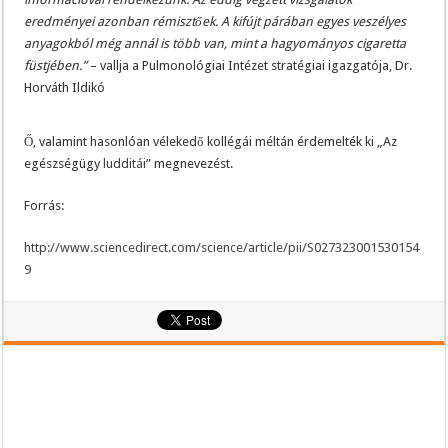
eredményei azonban rémisztőek. A kifújt párában egyes veszélyes
anyagokból még annál is több van, mint a hagyományos cigaretta
füstjében.”
– vallja a Pulmonológiai Intézet stratégiai igazgatója, Dr.
Horváth Ildikó
Ő, valamint hasonlóan vélekedő kollégái méltán érdemelték ki „Az
egészségügy
ludditái
” megnevezést.
Forrás:
http://www.sciencedirect.com/science/article/pii/S027323001530154
9