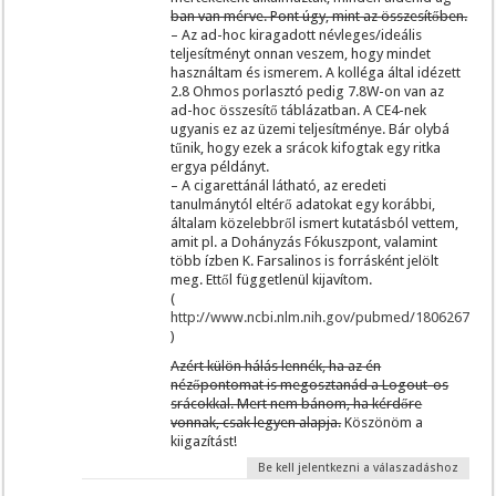
ban van mérve. Pont úgy, mint az összesítőben.
– Az ad-hoc kiragadott névleges/ideális
teljesítményt onnan veszem, hogy mindet
használtam és ismerem. A kolléga által idézett
2.8 Ohmos porlasztó pedig 7.8W-on van az
ad-hoc összesítő táblázatban. A CE4-nek
ugyanis ez az üzemi teljesítménye. Bár olybá
tűnik, hogy ezek a srácok kifogtak egy ritka
ergya példányt.
– A cigarettánál látható, az eredeti
tanulmánytól eltérő adatokat egy korábbi,
általam közelebbről ismert kutatásból vettem,
amit pl. a Dohányzás Fókuszpont, valamint
több ízben K. Farsalinos is forrásként jelölt
meg. Ettől függetlenül kijavítom.
(
http://www.ncbi.nlm.nih.gov/pubmed/18062674
)
Azért külön hálás lennék, ha az én
nézőpontomat is megosztanád a Logout-os
srácokkal. Mert nem bánom, ha kérdőre
vonnak, csak legyen alapja.
Köszönöm a
kiigazítást!
Be kell jelentkezni a válaszadáshoz