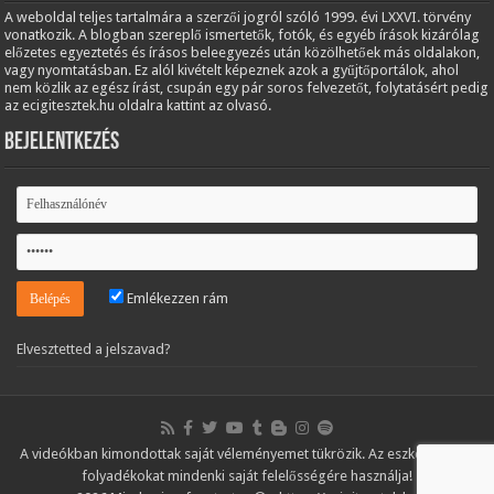
A weboldal teljes tartalmára a szerzői jogról szóló 1999. évi LXXVI. törvény
vonatkozik. A blogban szereplő ismertetők, fotók, és egyéb írások kizárólag
előzetes egyeztetés és írásos beleegyezés után közölhetőek más oldalakon,
vagy nyomtatásban. Ez alól kivételt képeznek azok a gyűjtőportálok, ahol
nem közlik az egész írást, csupán egy pár soros felvezetőt, folytatásért pedig
az ecigitesztek.hu oldalra kattint az olvasó.
Bejelentkezés
Emlékezzen rám
Elvesztetted a jelszavad?
A videókban kimondottak saját véleményemet tükrözik. Az eszközöket és
folyadékokat mindenki saját felelősségére használja!