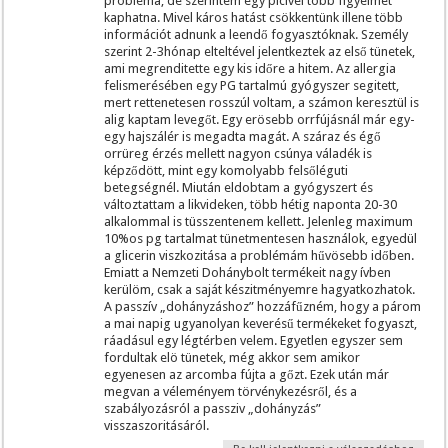
probléma, de szerintem egy picivel több figyelmet
kaphatna. Mivel káros hatást csökkentünk illene több
információt adnunk a leendő fogyasztóknak. Személy
szerint 2-3hónap elteltével jelentkeztek az első tünetek,
ami megrenditette egy kis időre a hitem. Az allergia
felismerésében egy PG tartalmú gyógyszer segitett,
mert rettenetesen rosszúl voltam, a számon keresztül is
alig kaptam levegőt. Egy erösebb orrfújásnál már egy-
egy hajszálér is megadta magát. A száraz és égő
orrüreg érzés mellett nagyon csúnya váladék is
képződött, mint egy komolyabb felsőléguti
betegségnél. Miután eldobtam a gyógyszert és
változtattam a likvideken, több hétig naponta 20-30
alkalommal is tüsszentenem kellett. Jelenleg maximum
10%os pg tartalmat tünetmentesen használok, egyedül
a glicerin viszkozitása a problémám hűvösebb időben.
Emiatt a Nemzeti Dohánybolt termékeit nagy ívben
kerülöm, csak a saját készitményemre hagyatkozhatok.
A passzív „dohányzáshoz” hozzáfűzném, hogy a párom
a mai napig ugyanolyan keverésű termékeket fogyaszt,
ráadásul egy légtérben velem. Egyetlen egyszer sem
fordultak elö tünetek, még akkor sem amikor
egyenesen az arcomba fújta a gőzt. Ezek után már
megvan a véleményem törvénykezésről, és a
szabályozásról a passziv „dohányzás”
visszaszoritásáról.