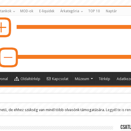
 tankok
MOD-ok
E-liquidek
Árkategória
TOP 10
Naptár
vonal
Oldaltérkép
Kapcsolat
Múzeum
Térkép
Adatkeze
hető, de ehhez szükség van minél több olvasónk támogatására.
Legyél te is re
ltése
CSATL