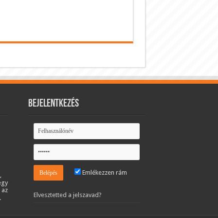
Bejelentkezés
Emlékezzen rám
,
egy
 az
Elvesztetted a jelszavad?
.