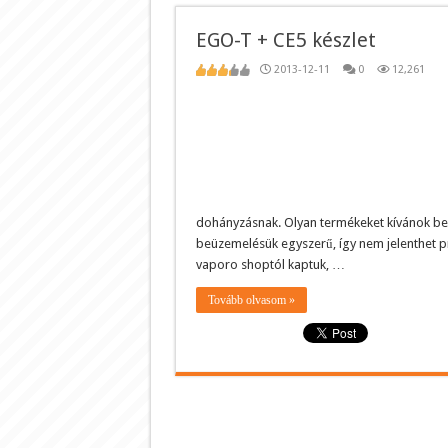
EGO-T + CE5 készlet
2013-12-11
0
12,261
dohányzásnak. Olyan termékeket kívánok bem
beüzemelésük egyszerű, így nem jelenthet p
vaporo shoptól kaptuk, …
Tovább olvasom »