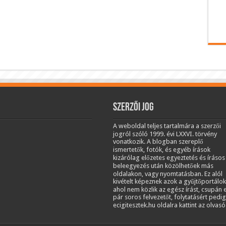
Szerzői jog
A weboldal teljes tartalmára a szerzői
jogról szóló 1999. évi LXXVI. törvény
vonatkozik. A blogban szereplő
ismertetők, fotók, és egyéb írások
kizárólag előzetes egyeztetés és írásos
beleegyezés után közölhetőek más
oldalakon, vagy nyomtatásban. Ez alól
kivételt képeznek azok a gyűjtőportálok
ahol nem közlik az egész írást, csupán 
pár soros felvezetőt, folytatásért pedig
ecigitesztek.hu oldalra kattint az olvasó