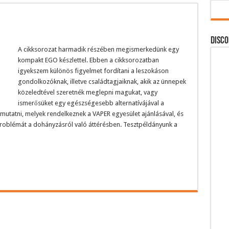
DISCO
A cikksorozat harmadik részében megismerkedünk egy
kompakt EGO készlettel. Ebben a cikksorozatban
igyekszem különös figyelmet fordítani a leszokáson
gondolkozóknak, illetve családtagjaiknak, akik az ünnepek
közeledtével szeretnék meglepni magukat, vagy
ismerősüket egy egészségesebb alternatívájával a
utatni, melyek rendelkeznek a VAPER egyesület ajánlásával, és
roblémát a dohányzásról való áttérésben. Tesztpéldányunk a