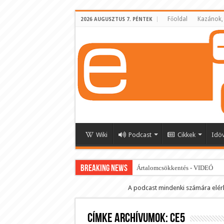
Főoldal
Kazánok,
2026 AUGUSZTUS 7. PÉNTEK
Wiki
Podcast
Cikkek
Idö
BREAKING NEWS
Ártalomcsökkentés - VIDEÓ
E-cigi használati szokások 2.0
A podcast mindenki számára elér
Android Podcast alkalmazás letö
Címke archívumok:
Párásító podcast lejátszási lista
CE5