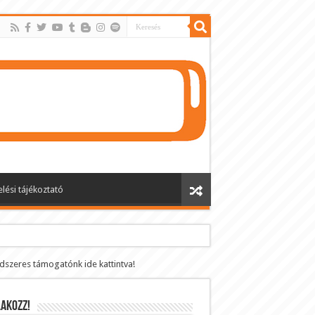
lési tájékoztató
ndszeres támogatónk ide kattintva!
AKOZZ!