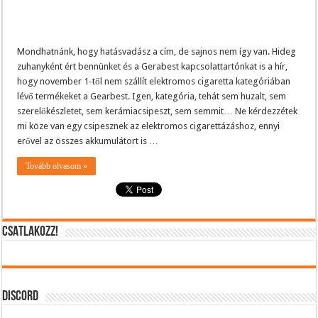
Mondhatnánk, hogy hatásvadász a cím, de sajnos nem így van. Hideg
zuhanyként ért bennünket és a Gerabest kapcsolattartónkat is a hír,
hogy november 1-től nem szállít elektromos cigaretta kategóriában
lévő termékeket a Gearbest. Igen, kategória, tehát sem huzalt, sem
szerelőkészletet, sem kerámiacsipeszt, sem semmit… Ne kérdezzétek
mi köze van egy csipesznek az elektromos cigarettázáshoz, ennyi
erővel az összes akkumulátort is …
Tovább olvasom »
CSATLAKOZZ!
DISCORD