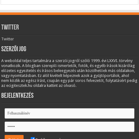
Twitter
Twitter
Szerzői jog
A weboldal teljes tartalmára a szerzői jogról szóló 1999. évi LXXVI. törvény
vonatkozik. A blogban szereplő ismertetők, fotók, és egyéb írások kizárólag
előzetes egyeztetés és írásos beleegyezés után közölhetőek más oldalakon,
vagy nyomtatásban. Ez alól kivételt képeznek azok a gyűjtőportálok, ahol
nem közlik az egész írást, csupán egy pár soros felvezetőt, folytatásért pedig
az ecigitesztek.hu oldalra kattint az olvasó.
Bejelentkezés