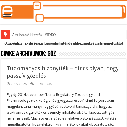
Ártalomcsökkentés - VIDEÓ
A podcast mindenki számára elérhető, de ehhez szükség van minél több olvasónk támogatására.
Legyél te is rendszeres támogatónk ide kattintva!
E-cigi használati szokások 2.0
Címke archívumok:
gőz
Android Podcast alkalmazás letöltése
Párásító podcast lejátszási lista
Tudományos bizonyíték – nincs olyan, hogy
passzív gőzölés
2015-05-25
0
1,035
Egy új, 2014. decemberében a Regulatory Toxicology and
Pharmacology (toxikológiai és gyógyszerészeti) című folyóiratban
megjelent tanulmány meggyőző adatokkal támasztja alá, hogy az
elektromos cigaretták és személyi inhalátorok által kibocsátott gőz
nem mérgező. Más szóval, a gőzölés relatíve biztonságos. A kutatás
megállapította, hogy elektronikus inhalátorok által kibocsátott gőz