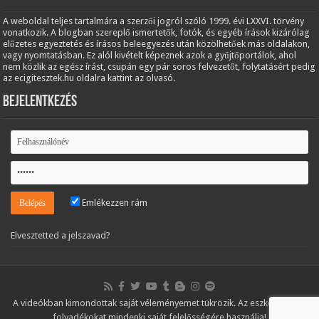
A weboldal teljes tartalmára a szerzői jogról szóló 1999. évi LXXVI. törvény
vonatkozik. A blogban szereplő ismertetők, fotók, és egyéb írások kizárólag
előzetes egyeztetés és írásos beleegyezés után közölhetőek más oldalakon,
vagy nyomtatásban. Ez alól kivételt képeznek azok a gyűjtőportálok, ahol
nem közlik az egész írást, csupán egy pár soros felvezetőt, folytatásért pedig
az ecigitesztek.hu oldalra kattint az olvasó.
Bejelentkezés
Emlékezzen rám
Elvesztetted a jelszavad?
A videókban kimondottak saját véleményemet tükrözik. Az eszközöket és
folyadékokat mindenki saját felelősségére használja!