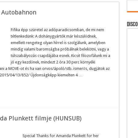
z Autobahnon
DISCO
Fifika épp szüretel az adóparadicsomban, de mi nem
tétlenkedünk: A dohánygyártók már készülődnek,
emellett rengeteg olyan hírrel is szolgálunk, amelyben
mindig valami baromságba próbálnak belekötni, vagy a
túlszabályozás csapdájába esnek. Kicsit filozofálunk mi a
jó egy kezdőnek, mindezt 2 óra 30 perc környéki
tani a MOVE-ot és ha van orvos/ápoló/stb. ismerős, dugjátok az
m/2015/04/13/852/ Újdonságképp kiemelten 4 …
da Plunkett filmje (HUNSUB)
Special Thanks for Amanda Plunkett for her