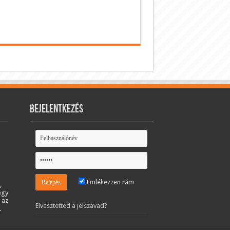
Bejelentkezés
Emlékezzen rám
,
egy
 az
Elvesztetted a jelszavad?
.