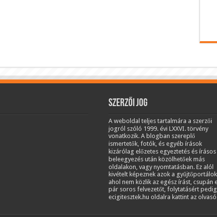
Szerzői jog
A weboldal teljes tartalmára a szerzői
jogról szóló 1999. évi LXXVI. törvény
vonatkozik. A blogban szereplő
ismertetők, fotók, és egyéb írások
kizárólag előzetes egyeztetés és írásos
beleegyezés után közölhetőek más
oldalakon, vagy nyomtatásban. Ez alól
kivételt képeznek azok a gyűjtőportálok
ahol nem közlik az egész írást, csupán 
pár soros felvezetőt, folytatásért pedig
ecigitesztek.hu oldalra kattint az olvasó