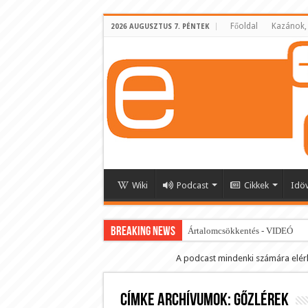
Főoldal
Kazánok,
2026 AUGUSZTUS 7. PÉNTEK
Wiki
Podcast
Cikkek
Idö
BREAKING NEWS
Ártalomcsökkentés - VIDEÓ
E-cigi használati szokások 2.0
A podcast mindenki számára elér
Android Podcast alkalmazás letö
Címke archívumok:
Párásító podcast lejátszási lista
gőzlérek