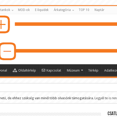
 tankok
MOD-ok
E-liquidek
Árkategória
TOP 10
Naptár
vonal
Oldaltérkép
Kapcsolat
Múzeum
Térkép
Adatkeze
hető, de ehhez szükség van minél több olvasónk támogatására.
Legyél te is re
ltése
CSATL