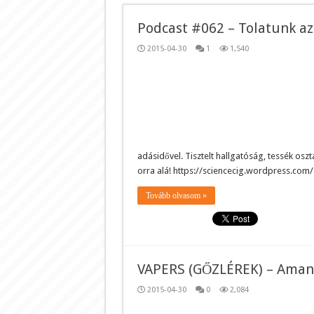
Podcast #062 – Tolatunk a
2015-04-30
1
1,540
adásidővel. Tisztelt hallgatóság, tessék osz
orra alá! https://sciencecig.wordpress.co
Tovább olvasom »
VAPERS (GŐZLÉREK) – Aman
2015-04-30
0
2,084