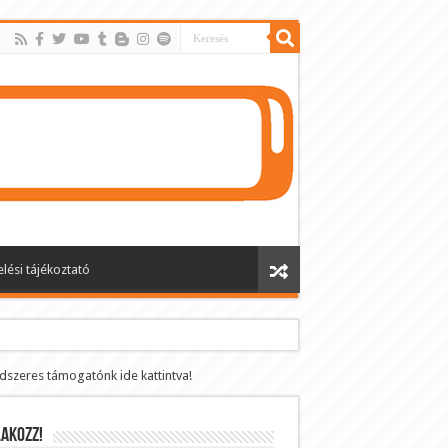
lési tájékoztató
ndszeres támogatónk ide kattintva!
AKOZZ!