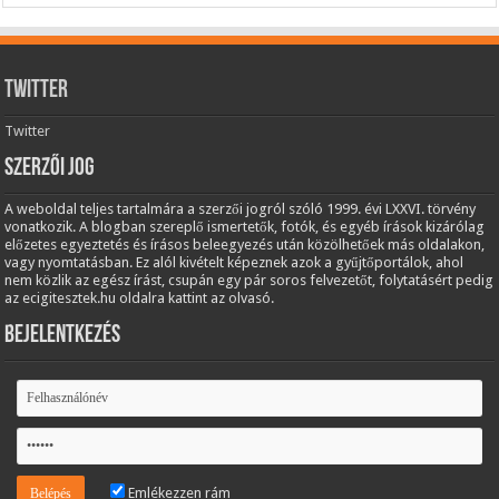
Twitter
Twitter
Szerzői jog
A weboldal teljes tartalmára a szerzői jogról szóló 1999. évi LXXVI. törvény
vonatkozik. A blogban szereplő ismertetők, fotók, és egyéb írások kizárólag
előzetes egyeztetés és írásos beleegyezés után közölhetőek más oldalakon,
vagy nyomtatásban. Ez alól kivételt képeznek azok a gyűjtőportálok, ahol
nem közlik az egész írást, csupán egy pár soros felvezetőt, folytatásért pedig
az ecigitesztek.hu oldalra kattint az olvasó.
Bejelentkezés
Emlékezzen rám