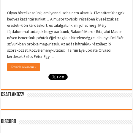
Olyan hírrel kezdünk, amilyennel soha nem akartuk. Elveszítettük egyik
kedves kazántársunkat… A műsor további részében kivesézzük az
eredeti-klón kérdéskört, és találgatunk, mi jöhet még. Mély
fájdalommal tudatjuk hogy barátunk, Bakóné Maros Rita, akit Mause
néven ismertünk, péntek éjjel tragikus hirtelenséggel elhunyt. Emlékét
szívünkben örökké megőrizzük. Az adás hátralévő részéhez jó
szórakozást! Közvéleménykutatás: Taifun Eye update Olvasói
kérdések Szűcs Péter Egy …
Tovább olvasom »
CSATLAKOZZ!
DISCORD