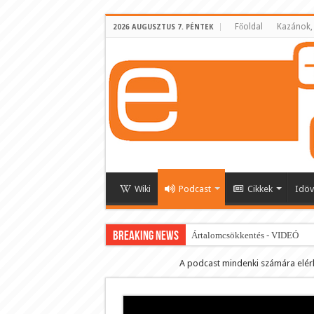
Főoldal
Kazánok,
2026 AUGUSZTUS 7. PÉNTEK
Wiki
Podcast
Cikkek
Idöv
BREAKING NEWS
Ártalomcsökkentés - VIDEÓ
E-cigi használati szokások 2.0
A podcast mindenki számára elér
Android Podcast alkalmazás letö
Párásító podcast lejátszási lista