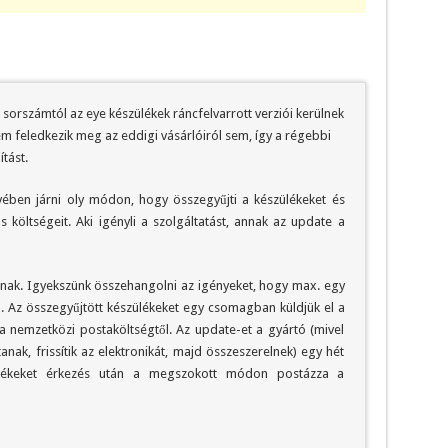
 sorszámtól az eye készülékek ráncfelvarrott verziói kerülnek
feledkezik meg az eddigi vásárlóiról sem, így a régebbi
ítást.
dvében járni oly módon, hogy összegyűjti a készülékeket és
ás költségeit. Aki igényli a szolgáltatást, annak az update a
hopnak. Igyekszünk összehangolni az igényeket, hogy max. egy
. Az összegyűjtött készülékeket egy csomagban küldjük el a
 a nemzetközi postaköltségtől. Az update-et a gyártó (mivel
anak, frissítik az elektronikát, majd összeszerelnek) egy hét
észülékeket érkezés után a megszokott módon postázza a