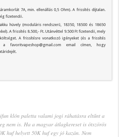
(áramkorlát 7A, min. ellenállás 0,5 Ohm). A frissítés díjtalan.
ség fizetendő.
új akku hüvely (moduláris rendszerű, 18350, 18500 és 18650
el). A frissítés 8.500,- Ft. Utánvéttel 9.500 Ft fizetendő, mely
öltséget. A frissítésre vonatkozó igényeket (és a frissítés
ék a favoritvapeshop@gmail.com email címen, hogy
áridejét.
fun klón paletta valami jogi ráhatásra eltűnt a
 meg nem is. Ha a magyar átlagkereset is ötszörös
0K huf helyett 50K huf egy jó kazán. Nem