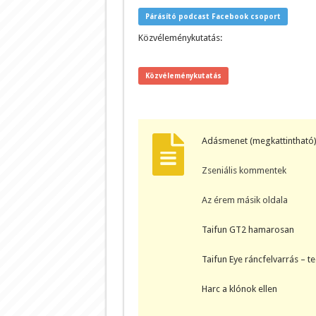
Párásító podcast Facebook csoport
Közvéleménykutatás:
Közvéleménykutatás
Adásmenet (megkattintható)
Zseniális kommentek
Az érem másik oldala
Taifun GT2 hamarosan
Taifun Eye ráncfelvarrás – t
Harc a klónok ellen