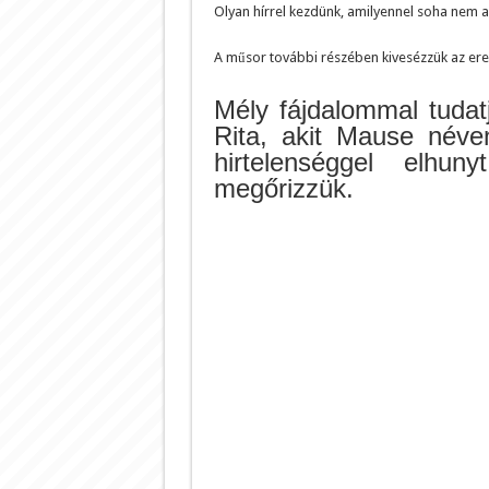
Olyan hírrel kezdünk, amilyennel soha nem a
A műsor további részében kivesézzük az ered
Mély fájdalommal tuda
Rita, akit Mause néven
hirtelenséggel elhun
megőrizzük.