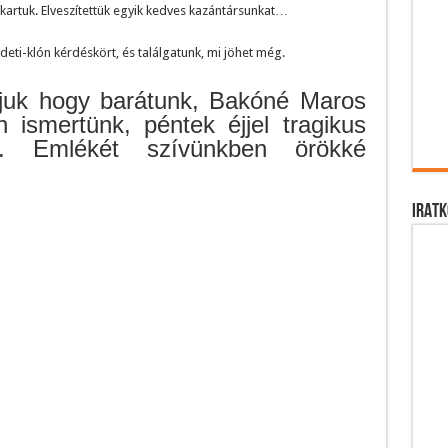
kartuk. Elveszítettük egyik kedves kazántársunkat…
eti-klón kérdéskört, és találgatunk, mi jöhet még.
tjuk hogy barátunk, Bakóné Maros
 ismertünk, péntek éjjel tragikus
yt. Emlékét szívünkben örökké
IRATK