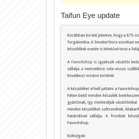
Taifun Eye update
Korábban be lett jelentve, hogy a 875-ös
forgalomba. A SmokerStore azonban nem 
készülékek esetén is lehetővé teszi a felúj
A
Favoritshop
is igyekszik vásárlói ke
vállalja a nemzetközi oda-vissza szállít
következő módon történik:
A készüléket el kell juttatni a Favorits
héten belül minden készülék beérkezzen
gyártónak, így mentesítjük vásárlóinkat
minden készüléket szétszednek, kitakarít
határidővel vállalja. A frissített k
Favoritshop.
Költségek: