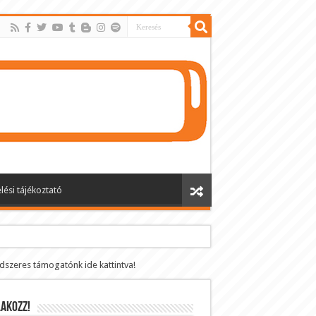
lési tájékoztató
ndszeres támogatónk ide kattintva!
AKOZZ!