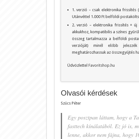
1. verzió – csak elektronika frissítés 
Utánvéttel 1.000 Ft belföldi postakölt
2. verzió – elektronika frissítés + 
akkukhoz, kompatibilis a színes gyűrűkk
összeg tartalmazza a belföldi postak
verzióját) minél előbb jelezz
meghatározhassuk az összegyűjtés hat
Üdvözlettel
Favoritshop.hu
Olvasói kérdések
Szűcs Péter
Egy posztpan láttam, hogy a Tai
fasttech kínálatából. Ez jó is,
lenne, akkor nem fájna, hogy 1