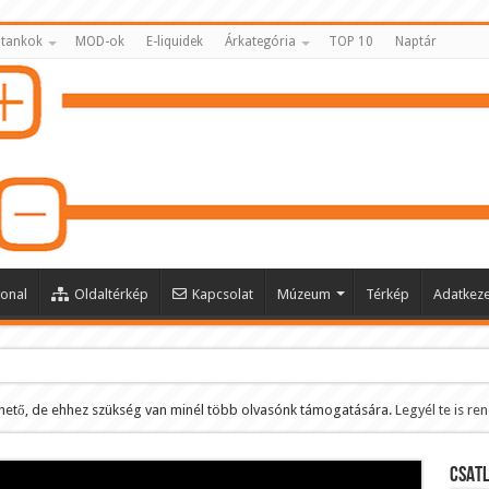
 tankok
MOD-ok
E-liquidek
Árkategória
TOP 10
Naptár
onal
Oldaltérkép
Kapcsolat
Múzeum
Térkép
Adatkeze
hető, de ehhez szükség van minél több olvasónk támogatására.
Legyél te is re
ltése
CSATL