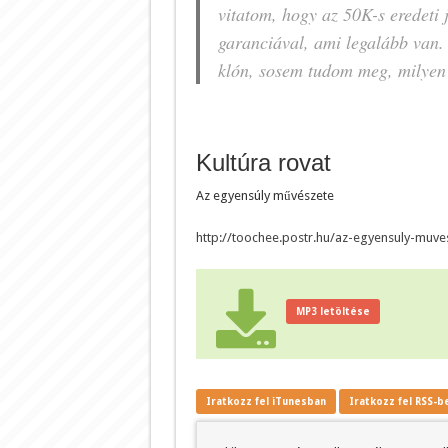
vitatom, hogy az 50K-s eredeti 
garanciával, ami legalább van.
klón, sosem tudom meg, milyen 
Kultúra rovat
Az egyensúly művészete
http://toochee.postr.hu/az-egyensuly-muve
MP3 letöltése
Iratkozz fel iTunesban
Iratkozz fel RSS-b