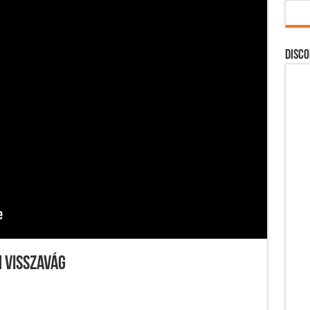
DISCO
 visszavág