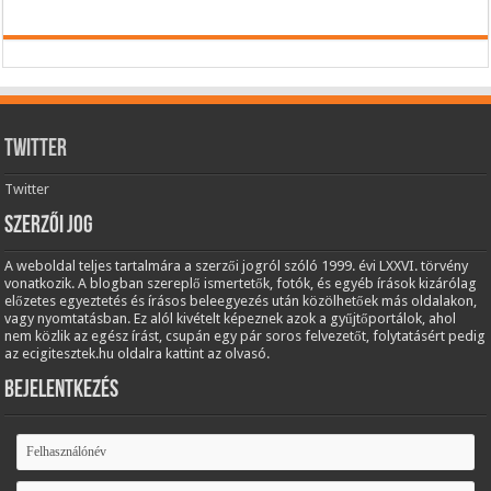
Twitter
Twitter
Szerzői jog
A weboldal teljes tartalmára a szerzői jogról szóló 1999. évi LXXVI. törvény
vonatkozik. A blogban szereplő ismertetők, fotók, és egyéb írások kizárólag
előzetes egyeztetés és írásos beleegyezés után közölhetőek más oldalakon,
vagy nyomtatásban. Ez alól kivételt képeznek azok a gyűjtőportálok, ahol
nem közlik az egész írást, csupán egy pár soros felvezetőt, folytatásért pedig
az ecigitesztek.hu oldalra kattint az olvasó.
Bejelentkezés