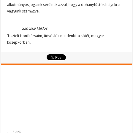
alkotmányos jogaink sérülnek azzal, hogy a dohányfüstös helyekre
vagyunk száműzve.
Szócska Miklós
Tisztelt Honfitársaim, üdvözlök mindenkit a sötét, magyar
középkorban!
Előző