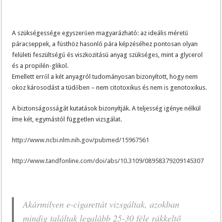
A szükségessége egyszerűen magyarázható: az ideális méretű
páracseppek, a füsthöz hasonló pára képzéséhez pontosan olyan
felületi feszültségű és viszkozitású anyag szükséges, mint a glycerol
és a propilén-glikol.
Emellett erről a két anyagról tudományosan bizonyított, hogy nem
okoz károsodást a tüdőben – nem citotoxikus és nem is genotoxikus.
A biztonságosságát kutatások bizonyítják. A teljesség igénye nélkül
íme két, egymástól független vizsgálat.
http://www.ncbi.nlm.nih.gov/pubmed/15967561
http://www.tandfonline.com/doi/abs/10.3109/08958379209145307
Akármilyen e-cigarettát vizsgáltak, azokban
mindig találtak legalább 25-30 féle rákkeltő