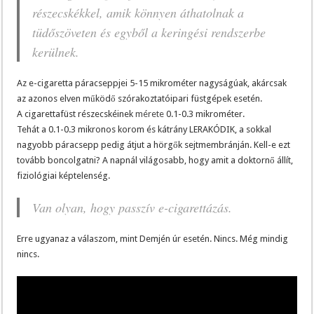
részecskékkel, amik könnyen áthatolnak a
tüdőszöveten és egyből a keringési rendszerbe
kerülnek.
Az e-cigaretta páracseppjei 5-15 mikrométer nagyságúak, akárcsak
az azonos elven működő szórakoztatóipari füstgépek esetén.
A cigarettafüst részecskéinek
mérete
0.1-0.3 mikrométer.
Tehát a 0.1-0.3 mikronos korom és kátrány LERAKÓDIK, a sokkal
nagyobb páracsepp pedig átjut a hörgők sejtmembránján. Kell-e ezt
tovább boncolgatni? A napnál világosabb, hogy amit a doktornő állít,
fiziológiai képtelenség.
Van olyan, hogy passzív e-cigarettázás.
Erre ugyanaz a válaszom, mint Demjén úr esetén. Nincs. Még mindig
nincs.