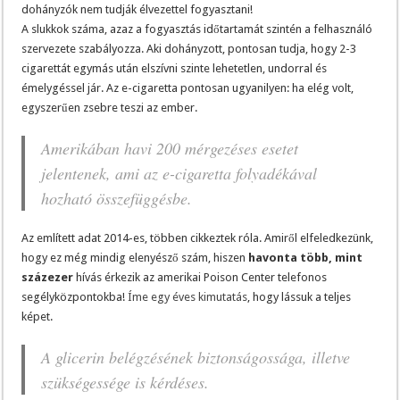
dohányzók nem tudják élvezettel fogyasztani!
A slukkok száma, azaz a fogyasztás időtartamát szintén a felhasználó
szervezete szabályozza. Aki dohányzott, pontosan tudja, hogy 2-3
cigarettát egymás után elszívni szinte lehetetlen, undorral és
émelygéssel jár. Az e-cigaretta pontosan ugyanilyen: ha elég volt,
egyszerűen zsebre teszi az ember.
Amerikában havi 200 mérgezéses esetet
jelentenek, ami az e-cigaretta folyadékával
hozható összefüggésbe.
Az említett adat 2014-es, többen cikkeztek róla. Amiről elfeledkezünk,
hogy ez még mindig elenyésző szám, hiszen
havonta több, mint
százezer
hívás érkezik az amerikai Poison Center telefonos
segélyközpontokba!
Íme egy éves kimutatás
, hogy lássuk a teljes
képet.
A glicerin belégzésének biztonságossága, illetve
szükségessége is kérdéses.