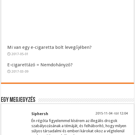
Mi van egy e-cigaretta bolt levegőjében?
2017-05-01
E-cigarettázó = Nemdohányzó?
2017-03-09
Egy megjegyzés
Siphersh
2015-11-04 -tól 12:04
Én régóta figyelemmel kísérem az illegális drogok
szabályozásának a témáját, és felháborító, hogy milyen
súlyos társadalmi és emberi károkat okoz a végtelenül