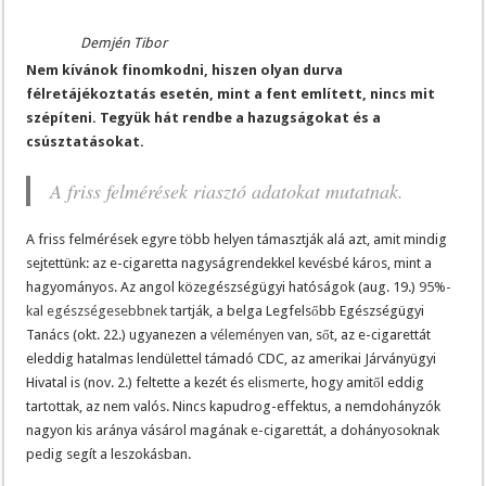
Demjén Tibor
Nem kívánok finomkodni, hiszen olyan durva
félretájékoztatás esetén, mint a fent említett, nincs mit
szépíteni. Tegyük hát rendbe a hazugságokat és a
csúsztatásokat.
A friss felmérések riasztó adatokat mutatnak.
A friss felmérések egyre több helyen támasztják alá azt, amit mindig
sejtettünk: az e-cigaretta nagyságrendekkel kevésbé káros, mint a
hagyományos. Az angol közegészségügyi hatóságok (aug. 19.)
95%-
kal egészségesebbnek
tartják, a belga Legfelsőbb Egészségügyi
Tanács (okt. 22.) ugyanezen a
véleményen
van, sőt, az e-cigarettát
eleddig hatalmas lendülettel támadó CDC, az amerikai Járványügyi
Hivatal is (nov. 2.) feltette a kezét és
elismerte
, hogy amitől eddig
tartottak, az nem valós. Nincs kapudrog-effektus, a nemdohányzók
nagyon kis aránya vásárol magának e-cigarettát, a dohányosoknak
pedig segít a leszokásban.