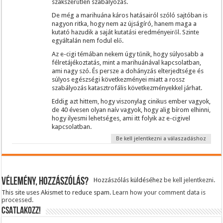
szakszerűtlen szabályozás.
De még a marihuána káros hatásairól szóló sajtóban is
nagyon ritka, hogy nem az újságíró, hanem maga a
kutató hazudik a saját kutatási eredményeiről. Szinte
egyáltalán nem fodul elő.
Az e-cigi témában nekem úgy tűnik, hogy súlyosabb a
félretájékoztatás, mint a marihuánával kapcsolatban,
ami nagy szó. És persze a dohányzás elterjedtsége és
súlyos egészségi következményei miatt a rossz
szabályozás katasztrofális következményekkel járhat.
Eddig azt hittem, hogy viszonylag cinikus ember vagyok,
de 40 évesen olyan naív vagyok, hogy alig bírom elhinni,
hogy ilyesmi lehetséges, ami itt folyik az e-cigivel
kapcsolatban.
Be kell jelentkezni a válaszadáshoz
Vélemény, hozzászólás?
Hozzászólás küldéséhez
be kell jelentkezni
.
This site uses Akismet to reduce spam.
Learn how your comment data is
processed.
CSATLAKOZZ!