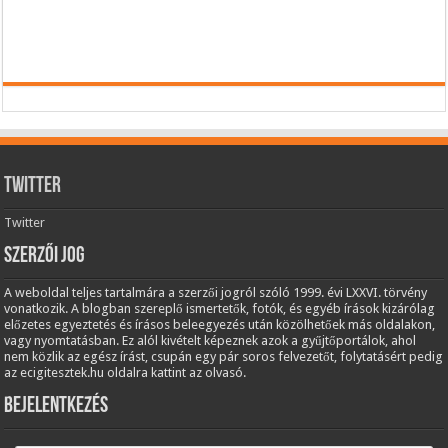
Twitter
Twitter
Szerzői jog
A weboldal teljes tartalmára a szerzői jogról szóló 1999. évi LXXVI. törvény
vonatkozik. A blogban szereplő ismertetők, fotók, és egyéb írások kizárólag
előzetes egyeztetés és írásos beleegyezés után közölhetőek más oldalakon,
vagy nyomtatásban. Ez alól kivételt képeznek azok a gyűjtőportálok, ahol
nem közlik az egész írást, csupán egy pár soros felvezetőt, folytatásért pedig
az ecigitesztek.hu oldalra kattint az olvasó.
Bejelentkezés