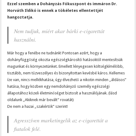
Ezzel szemben a Dohányzás Fókuszpont és immáron Dr.
Horváth Ildikó is ennek a tökéletes ellentettjét
hangoztatja.
Nem tudjuk, miért akar bárki e-cigarettát
használni.
Már hogy a fenébe ne tudnánk! Pontosan azért, hogy a
dohányfüggőség okozta egészségkárosító hatásoktól mentesítsük
magunkat és környezetünket. Emellett lényegesen költségkímélőbb,
tisztább, nem tűzveszélyes és bizonyítottan kevésbé káros. Kellemes
íze van, nincs mellékhatása, úgy élvezhető a nikotin minden „áldásos”
hatása, hogy közben egy nemdohányzó személy egészségi
állapotához közeli életminőséget biztosít a használójának. (lásd
oldalunk „Akiknek már bevált” rovatát)
De nem a hazai „szakértők” szerint!
Agresszíven marketingelik az e-cigarettát a
fiatalok felé.