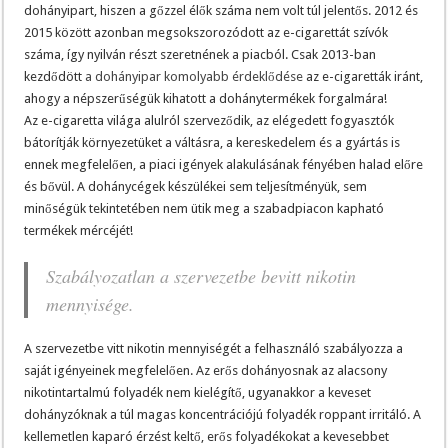
dohányipart, hiszen a gőzzel élők száma nem volt túl jelentős. 2012 és
2015 között azonban megsokszorozódott az e-cigarettát szívók
száma, így nyilván részt szeretnének a piacból. Csak 2013-ban
kezdődött
a dohányipar komolyabb érdeklődése
az e-cigaretták iránt,
ahogy a népszerűségük kihatott a dohánytermékek forgalmára!
Az e-cigaretta világa alulról szerveződik, az elégedett fogyasztók
bátorítják környezetüket a váltásra, a kereskedelem és a gyártás is
ennek megfelelően, a piaci igények alakulásának fényében halad előre
és bővül. A dohánycégek készülékei sem teljesítményük, sem
minőségük tekintetében nem ütik meg a szabadpiacon kapható
termékek mércéjét!
Szabályozatlan a szervezetbe bevitt nikotin
mennyisége.
A szervezetbe vitt nikotin mennyiségét a felhasználó szabályozza a
saját igényeinek megfelelően. Az erős dohányosnak az alacsony
nikotintartalmú folyadék nem kielégítő, ugyanakkor a keveset
dohányzóknak a túl magas koncentrációjú folyadék roppant irritáló. A
kellemetlen kaparó érzést keltő, erős folyadékokat a kevesebbet