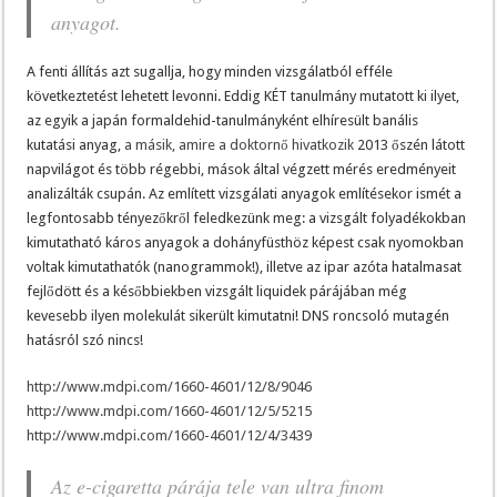
anyagot.
A fenti állítás azt sugallja, hogy minden vizsgálatból efféle
következtetést lehetett levonni. Eddig KÉT tanulmány mutatott ki ilyet,
az egyik a japán formaldehid-tanulmányként elhíresült banális
kutatási anyag,
a másik, amire a doktornő hivatkozik
2013 őszén látott
napvilágot és több régebbi, mások által végzett mérés eredményeit
analizálták csupán. Az említett vizsgálati anyagok említésekor ismét a
legfontosabb tényezőkről feledkezünk meg: a vizsgált folyadékokban
kimutatható káros anyagok a dohányfüsthöz képest csak nyomokban
voltak kimutathatók (nanogrammok!), illetve az ipar azóta hatalmasat
fejlődött és a későbbiekben vizsgált liquidek párájában még
kevesebb ilyen molekulát sikerült kimutatni! DNS roncsoló mutagén
hatásról szó nincs!
http://www.mdpi.com/1660-4601/12/8/9046
http://www.mdpi.com/1660-4601/12/5/5215
http://www.mdpi.com/1660-4601/12/4/3439
Az e-cigaretta párája tele van ultra finom