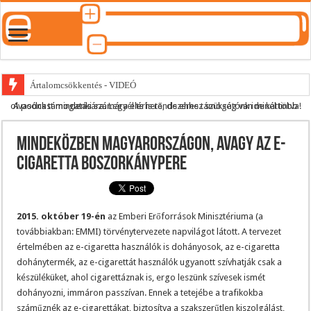
Ártalomcsökkentés - VIDEÓ
A podcast mindenki számára elérhető, de ehhez szükség van minél több olvasónk támogatására.
Legyél te is rendszeres támogatónk ide kattintva!
E-cigi használati szokások 2.0
Android Podcast alkalmazás letöltése
Mindeközben Magyarországon, avagy az e-
Párásító podcast lejátszási lista
cigaretta boszorkánypere
2015. október 19-én
az Emberi Erőforrások Minisztériuma (a
továbbiakban: EMMI) törvénytervezete napvilágot látott. A tervezet
értelmében az e-cigaretta használók is dohányosok, az e-cigaretta
dohánytermék, az e-cigarettát használók ugyanott szívhatják csak a
készüléküket, ahol cigarettáznak is, ergo leszünk szívesek ismét
dohányozni, immáron passzívan. Ennek a tetejébe a trafikokba
száműznék az e-cigarettákat, biztosítva a szakszerűtlen kiszolgálást,