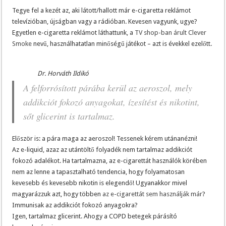
Tegye fel a kezét az, aki látott/hallott már e-cigaretta reklámot
televízióban, újságban vagy a rádióban. Kevesen vagyunk, ugye?
Egyetlen e-cigaretta reklámot láthattunk, a
TV shop-ban árult Clever
Smoke
nevű, használhatatlan minőségű játékot – azt is évekkel ezelőtt.
Dr. Horváth Ildikó
A felforrósított párába kerül az aeroszol, mely
addikciót fokozó anyagokat, ízesítést és nikotint,
sőt glicerint is tartalmaz.
Először is: a pára maga az aeroszol! Tessenek kérem utánanézni!
Az e-liquid, azaz az utántöltő folyadék nem tartalmaz addikciót
fokozó adalékot. Ha tartalmazna, az e-cigarettát használók körében
nem az lenne a tapasztalható tendencia, hogy folyamatosan
kevesebb és kevesebb nikotin is elegendő! Ugyanakkor mivel
magyarázzuk azt, hogy többen
az e-cigarettát sem használják már
?
Immunisak az addikciót fokozó anyagokra?
Igen, tartalmaz glicerint. Ahogy a COPD betegek párásító