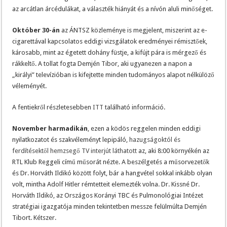
az arcátlan árcédulákat, a választék hiányát és a nívón aluli minőséget.
Október 30-án
az ÁNTSZ közleménye is megjelent, miszerint az e-
cigarettával kapcsolatos eddigi vizsgálatok eredményei rémisztőek,
károsabb, mint az égetett dohány füstje, a kifújt pára is mérgező és
rákkeltő. A tollat fogta Demjén Tibor, aki ugyanezen a napon a
„királyi” televízióban is kifejtette minden tudományos alapot nélkülöző
véleményét.
A fentiekről részletesebben
ITT
található információ.
November harmadikán
, ezen a ködös reggelen minden eddigi
nyilatkozatot és szakvéleményt lepipáló,
hazugságoktól és
ferdítésektől hemzsegő TV interjút láthatott
az, aki 8:00 környékén az
RTL Klub Reggeli című műsorát nézte. A beszélgetés a műsorvezetők
és Dr. Horváth Ildikó között folyt, bár a hangvétel sokkal inkább olyan
volt, mintha Adolf Hitler rémtetteit elemezték volna. Dr. Kissné Dr.
Horváth Ildikó, az Országos Korányi TBC és Pulmonológiai Intézet
stratégiai igazgatója minden tekintetben messze felülmúlta Demjén
Tibort. Kétszer.