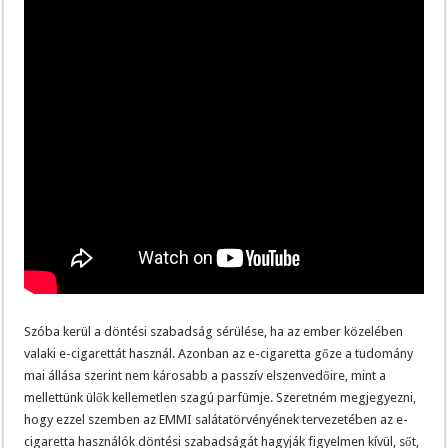
Szóba kerül a döntési szabadság sérülése, ha az ember közelében
valaki e-cigarettát használ. Azonban az e-cigaretta gőze a tudomány
mai állása szerint nem károsabb a passzív elszenvedőire, mint a
mellettünk ülők kellemetlen szagú parfümje. Szeretném megjegyezni,
hogy ezzel szemben az EMMI salátatörvényének tervezetében az e-
cigaretta használók döntési szabadságát hagyják figyelmen kívül, sőt,