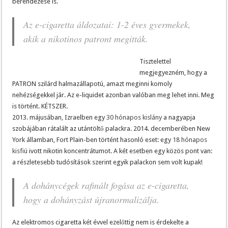
berendezése is.
Az e-cigaretta áldozatai: 1-2 éves gyermekek,
akik a nikotinos patront megitták.
Tisztelettel
megjegyezném, hogy a
PATRON szilárd halmazállapotú, amazt meginni komoly
nehézségekkel jár. Az e-liquidet azonban valóban meg lehet inni. Meg
is történt. KÉTSZER.
2013. májusában, Izraelben egy
30 hónapos kislány
a nagyapja
szobájában rátalált az utántöltő palackra. 2014. decemberében New
York államban, Fort Plain-ben történt hasonló eset: egy
18 hónapos
kisfiú
ivott nikotin koncentrátumot. A két esetben egy közös pont van:
a részletesebb tudósítások szerint egyik palackon sem volt kupak!
A dohánycégek rafinált fogása az e-cigaretta,
hogy a dohányzást újranormalizálja.
Az elektromos cigaretta két évvel ezelőttig nem is érdekelte a