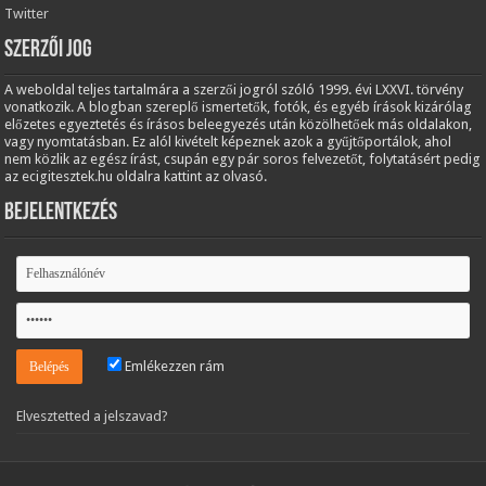
Twitter
Szerzői jog
A weboldal teljes tartalmára a szerzői jogról szóló 1999. évi LXXVI. törvény
vonatkozik. A blogban szereplő ismertetők, fotók, és egyéb írások kizárólag
előzetes egyeztetés és írásos beleegyezés után közölhetőek más oldalakon,
vagy nyomtatásban. Ez alól kivételt képeznek azok a gyűjtőportálok, ahol
nem közlik az egész írást, csupán egy pár soros felvezetőt, folytatásért pedig
az ecigitesztek.hu oldalra kattint az olvasó.
Bejelentkezés
Emlékezzen rám
Elvesztetted a jelszavad?