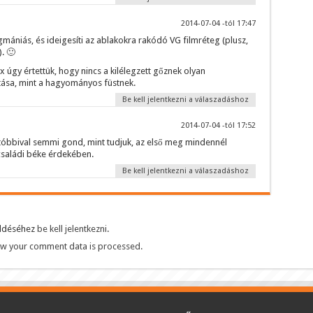
2014-07-04 -tól 17:47
ágmániás, és ideigesíti az ablakokra rakódó VG filmréteg (plusz,
. 🙂
 úgy értettük, hogy nincs a kilélegzett gőznek olyan
ása, mint a hagyományos füstnek.
Be kell jelentkezni a válaszadáshoz
2014-07-04 -tól 17:52
utóbbival semmi gond, mint tudjuk, az első meg mindennél
családi béke érdekében.
Be kell jelentkezni a válaszadáshoz
üldéséhez
be kell jelentkezni
.
w your comment data is processed.