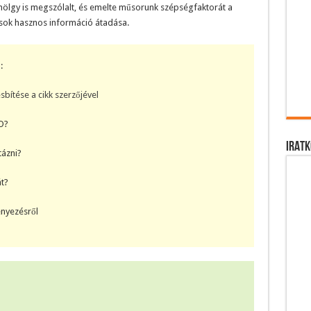
hölgy is megszólalt, és emelte műsorunk szépségfaktorát a
-sok hasznos információ átadása.
:
sbítése a cikk szerzőjével
O?
IRATK
tázni?
át?
nyezésről