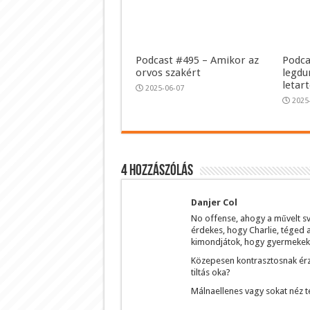
Podcast #495 – Amikor az
Podca
orvos szakért
legdu
letar
2025-06-07
2025
4 hozzászólás
Danjer Col
No offense, ahogy a művelt s
érdekes, hogy Charlie, téged a 
kimondjátok, hogy gyermekek 
Közepesen kontrasztosnak érze
tiltás oka?
Málnaellenes vagy sokat néz t