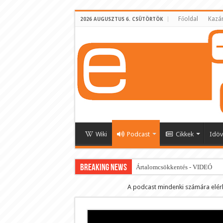
Főoldal
Kazá
2026 AUGUSZTUS 6. CSÜTÖRTÖK
Wiki
Podcast
Cikkek
Idöv
BREAKING NEWS
Ártalomcsökkentés - VIDEÓ
E-cigi használati szokások 2.0
A podcast mindenki számára elér
Android Podcast alkalmazás letö
Párásító podcast lejátszási lista