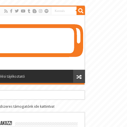
lési tájékoztató
ndszeres támogatónk ide kattintva!
AKOZZ!