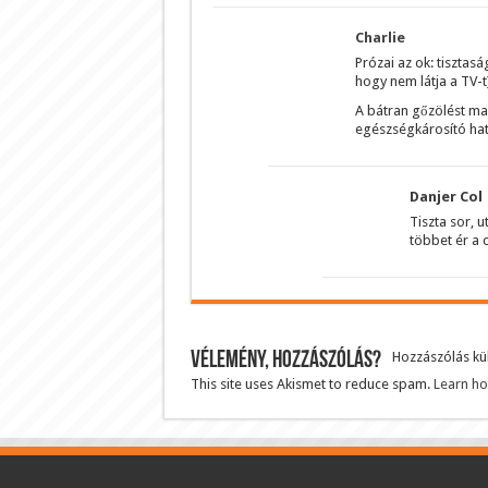
Charlie
Prózai az ok: tisztas
hogy nem látja a TV-t)
A bátran gőzölést max
egészségkárosító hat
Danjer Col
Tiszta sor, 
többet ér a 
Vélemény, hozzászólás?
Hozzászólás k
This site uses Akismet to reduce spam.
Learn ho