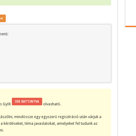
en
ben):
IDE KATTINTVA
kis GyIK
olvasható.
ászólni, mindössze egy egyszerű regisztráció után várjuk a
a kérdéseket, téma javaslatokat, amelyeket fel tudunk az
i.