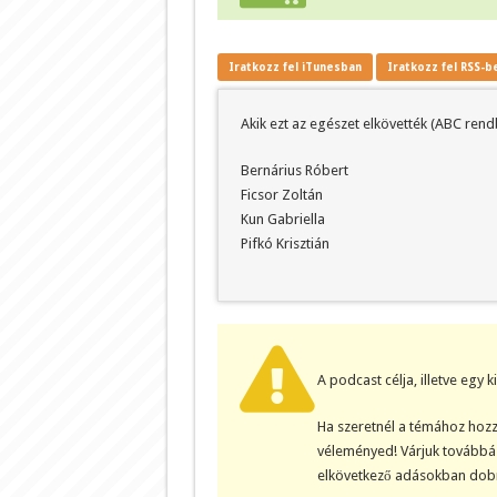
Iratkozz fel iTunesban
Iratkozz fel RSS-b
Akik ezt az egészet elkövették (ABC rend
Bernárius Róbert
Ficsor Zoltán
Kun Gabriella
Pifkó Krisztián
A podcast célja, illetve egy 
Ha szeretnél a témához hozz
véleményed! Várjuk továbbá 
elkövetkező adásokban dobn