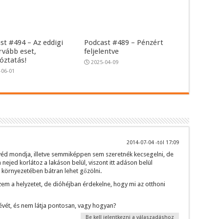
st #494 – Az eddigi
Podcast #489 – Pénzért
rvább eset,
feljelentve
tóztatás!
2025-04-09
-06-01
2014-07-04 -tól 17:09
véd mondja, illetve semmiképpen sem szeretnék kecsegelni, de
nejed korlátoz a lakáson belül, viszont itt adáson belül
környezetében bátran lehet gőzölni.
m a helyzetet, de dióhéjban érdekelne, hogy mi az otthoni
évét, és nem látja pontosan, vagy hogyan?
Be kell jelentkezni a válaszadáshoz