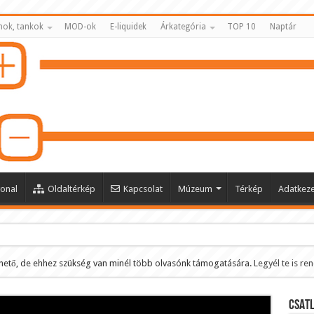
nok, tankok
MOD-ok
E-liquidek
Árkategória
TOP 10
Naptár
onal
Oldaltérkép
Kapcsolat
Múzeum
Térkép
Adatkeze
hető, de ehhez szükség van minél több olvasónk támogatására.
Legyél te is re
ltése
CSATL