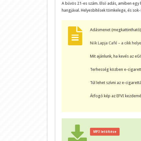
A bűvös 21-es szám. Első adás, amiben egy 
hangjával. Helyesbítések tömkelege, és sok
Adásmenet (megkattintható)
Nők Lapja Café – a cikk helye
Mit ajánlunk, ha kevés az eG
Terhesség közben e-cigaret
Túl lehet szívni az e-cigarett
Átfogó kép az EFVI kezdemé
MP3 letöltése