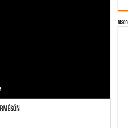
DISCO
formésön