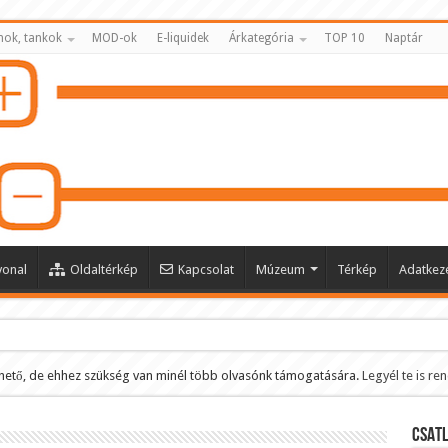
nok, tankok
MOD-ok
E-liquidek
Árkategória
TOP 10
Naptár
vonal
Oldaltérkép
Kapcsolat
Múzeum
Térkép
Adatkeze
hető, de ehhez szükség van minél több olvasónk támogatására.
Legyél te is re
ltése
CSATL