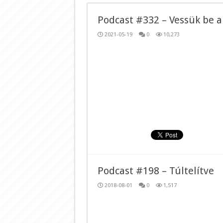
Podcast #332 – Vessük be 
2021-05-19
0
10,273
Podcast #198 – Túltelítve
2018-08-01
0
1,517