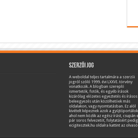
Szerzői jog
A weboldal teljes tartalmára a szerzői
jogról szóló 1999. évi LXXVI. törvény
vonatkozik. A blogban szereplő
ismertetők, fotók, és egyéb írások
kizárólag előzetes egyeztetés és írásos
beleegyezés után közölhetőek más
oldalakon, vagy nyomtatásban. Ez alól
kivételt képeznek azok a gyűjtőportálok
ahol nem közlik az egész írást, csupán 
pár soros felvezetőt, folytatásért pedig
ecigitesztek.hu oldalra kattint az olvasó