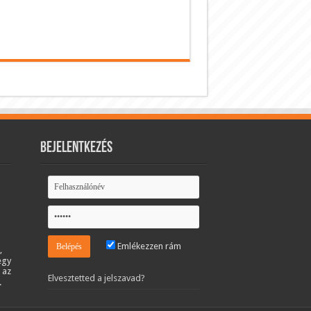
Bejelentkezés
Emlékezzen rám
,
egy
 az
Elvesztetted a jelszavad?
.