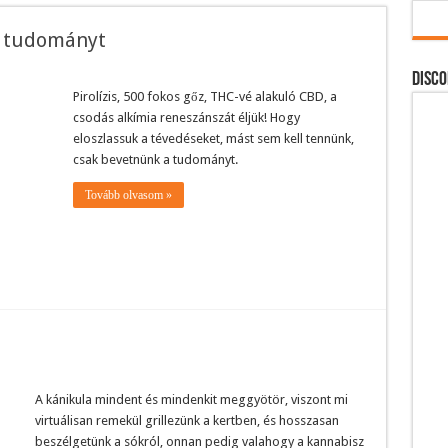
a tudományt
DISCO
Pirolízis, 500 fokos gőz, THC-vé alakuló CBD, a
csodás alkímia reneszánszát éljük! Hogy
eloszlassuk a tévedéseket, mást sem kell tennünk,
csak bevetnünk a tudományt.
Tovább olvasom »
A kánikula mindent és mindenkit meggyötör, viszont mi
virtuálisan remekül grillezünk a kertben, és hosszasan
beszélgetünk a sókról, onnan pedig valahogy a kannabisz