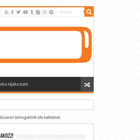
lési tájékoztató
ndszeres támogatónk ide kattintva!
AKOZZ!