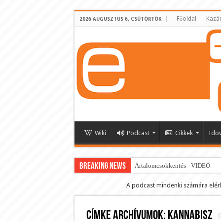
Főoldal
Kazá
2026 AUGUSZTUS 6. CSÜTÖRTÖK
Wiki
Podcast
Cikkek
Idö
BREAKING NEWS
Ártalomcsökkentés - VIDEÓ
E-cigi használati szokások 2.0
A podcast mindenki számára elér
Android Podcast alkalmazás letö
Címke archívumok:
Párásító podcast lejátszási lista
kannabisz