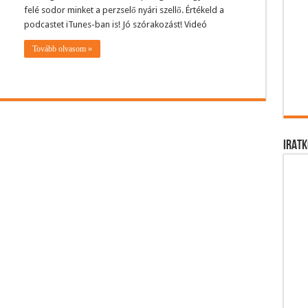
felé sodor minket a perzselő nyári szellő. Értékeld a
podcastet iTunes-ban is! Jó szórakozást! Videó
Tovább olvasom »
IRATK