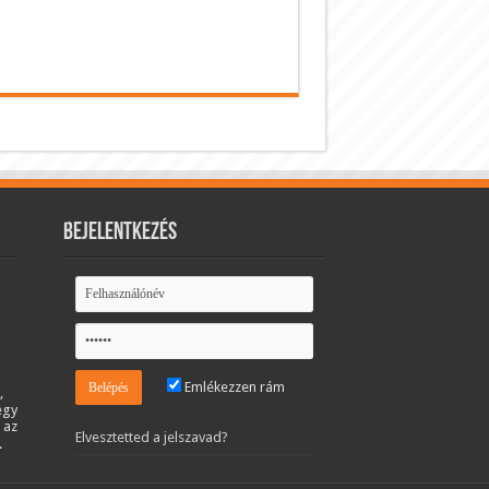
Bejelentkezés
Emlékezzen rám
,
egy
 az
Elvesztetted a jelszavad?
.