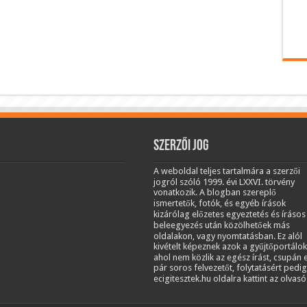
Szerzői jog
A weboldal teljes tartalmára a szerzői
jogról szóló 1999. évi LXXVI. törvény
vonatkozik. A blogban szereplő
ismertetők, fotók, és egyéb írások
kizárólag előzetes egyeztetés és írásos
beleegyezés után közölhetőek más
oldalakon, vagy nyomtatásban. Ez alól
kivételt képeznek azok a gyűjtőportálok
ahol nem közlik az egész írást, csupán 
pár soros felvezetőt, folytatásért pedig
ecigitesztek.hu oldalra kattint az olvasó