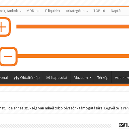
nok, tankok
MOD-ok
E-liquidek
Árkategória
TOP 10
Naptár
vonal
Oldaltérkép
Kapcsolat
Múzeum
Térkép
Adatkeze
hető, de ehhez szükség van minél több olvasónk támogatására.
Legyél te is re
ltése
CSATL