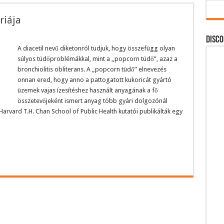
riája
DISCO
A diacetil nevű diketonról tudjuk, hogy összefügg olyan
súlyos tüdőproblémákkal, mint a „popcorn tüdő”, azaz a
bronchiolitis obliterans. A „popcorn tüdő” elnevezés
onnan ered, hogy anno a pattogatott kukoricát gyártó
üzemek vajas ízesítéshez használt anyagának a fő
összetevőjeként ismert anyag több gyári dolgozónál
arvard T.H. Chan School of Public Health kutatói publikálták egy