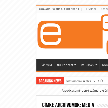
Főoldal
Kazá
2026 AUGUSZTUS 6. CSÜTÖRTÖK
Wiki
Podcast
Cikkek
Idö
BREAKING NEWS
Ártalomcsökkentés - VIDEÓ
E-cigi használati szokások 2.0
A podcast mindenki számára elér
Android Podcast alkalmazás letö
Címke archívumok:
Párásító podcast lejátszási lista
media