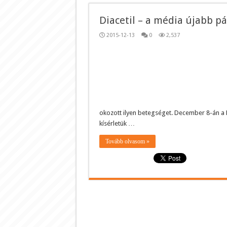
Diacetil – a média újabb pá
2015-12-13
0
2,537
okozott ilyen betegséget. December 8-án a H
kísérletük …
Tovább olvasom »