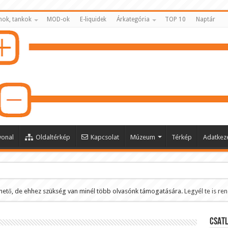
nok, tankok
MOD-ok
E-liquidek
Árkategória
TOP 10
Naptár
vonal
Oldaltérkép
Kapcsolat
Múzeum
Térkép
Adatkeze
hető, de ehhez szükség van minél több olvasónk támogatására.
Legyél te is re
ltése
CSATL