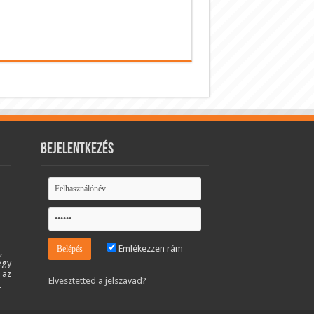
Bejelentkezés
Emlékezzen rám
,
egy
 az
Elvesztetted a jelszavad?
.