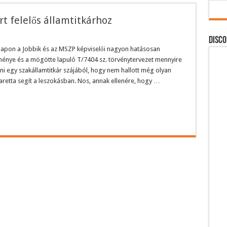
rt felelős államtitkárhoz
DISCO
tanapon a Jobbik és az MSZP képviselői nagyon hatásosan
énye és a mögötte lapuló T/7404 sz. törvénytervezet mennyire
lani egy szakállamtitkár szájából, hogy nem hallott még olyan
garetta segít a leszokásban. Nos, annak ellenére, hogy …