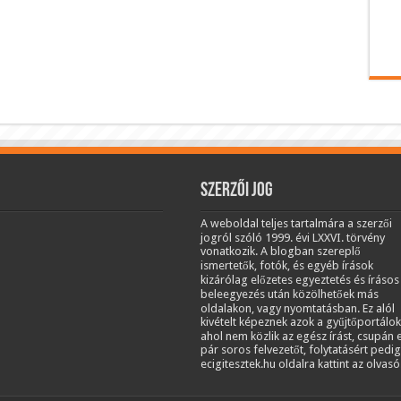
Szerzői jog
A weboldal teljes tartalmára a szerzői
jogról szóló 1999. évi LXXVI. törvény
vonatkozik. A blogban szereplő
ismertetők, fotók, és egyéb írások
kizárólag előzetes egyeztetés és írásos
beleegyezés után közölhetőek más
oldalakon, vagy nyomtatásban. Ez alól
kivételt képeznek azok a gyűjtőportálok
ahol nem közlik az egész írást, csupán 
pár soros felvezetőt, folytatásért pedig
ecigitesztek.hu oldalra kattint az olvasó