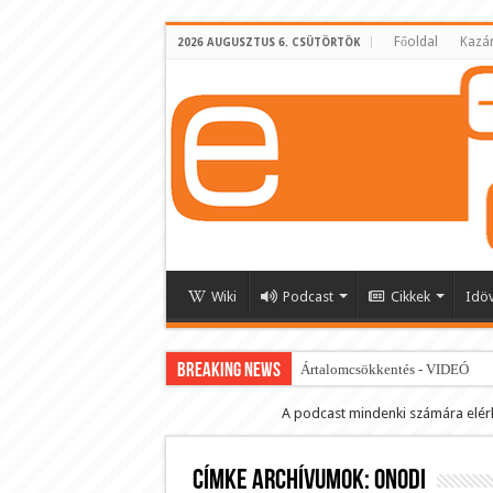
Főoldal
Kazá
2026 AUGUSZTUS 6. CSÜTÖRTÖK
Wiki
Podcast
Cikkek
Idö
BREAKING NEWS
Ártalomcsökkentés - VIDEÓ
E-cigi használati szokások 2.0
A podcast mindenki számára elér
Android Podcast alkalmazás letö
Címke archívumok:
Párásító podcast lejátszási lista
onodi