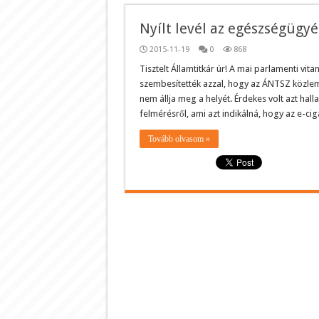
Nyílt levél az egészségügyé
2015-11-19
0
868
Tisztelt Államtitkár úr! A mai parlamenti vi
szembesítették azzal, hogy az ÁNTSZ közlem
nem állja meg a helyét. Érdekes volt azt hal
felmérésről, ami azt indikálná, hogy az e-ci
Tovább olvasom »