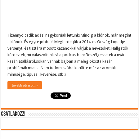
Tizennyolcadik adás, nagykorúak lettünk! Mindig a klónok, már megint
a klónok. És egyre jobbak! Meghirdetjük a 2014-es Ország Liquidje
versenyt, és tisztára mosott kazánokkal várjuk a nevezőket. Hallgatók
kérdezték, mi válaszoltunk rá a podcastben: Beszélgessetek a nyári
kazán átallásról,sokan vannak bajban a meleg okozta kazán
problémák miatt. Nem tudom szóba került-e már az aromák
minősége, típusai, keverése, stb.?
Tovább olvasom »
CSATLAKOZZ!