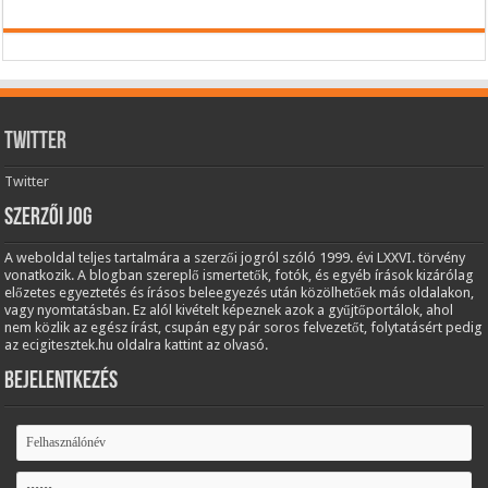
Twitter
Twitter
Szerzői jog
A weboldal teljes tartalmára a szerzői jogról szóló 1999. évi LXXVI. törvény
vonatkozik. A blogban szereplő ismertetők, fotók, és egyéb írások kizárólag
előzetes egyeztetés és írásos beleegyezés után közölhetőek más oldalakon,
vagy nyomtatásban. Ez alól kivételt képeznek azok a gyűjtőportálok, ahol
nem közlik az egész írást, csupán egy pár soros felvezetőt, folytatásért pedig
az ecigitesztek.hu oldalra kattint az olvasó.
Bejelentkezés