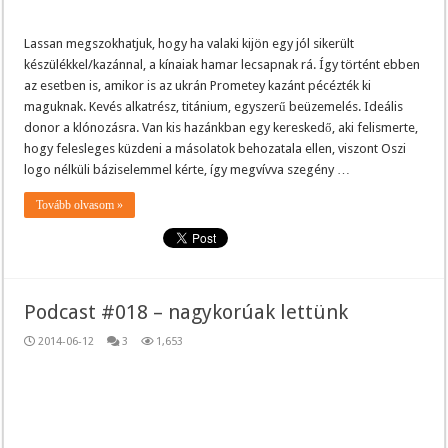
Lassan megszokhatjuk, hogy ha valaki kijön egy jól sikerült
készülékkel/kazánnal, a kínaiak hamar lecsapnak rá. Így történt ebben
az esetben is, amikor is az ukrán Prometey kazánt pécézték ki
maguknak. Kevés alkatrész, titánium, egyszerű beüzemelés. Ideális
donor a klónozásra. Van kis hazánkban egy kereskedő, aki felismerte,
hogy felesleges küzdeni a másolatok behozatala ellen, viszont Oszi
logo nélküli báziselemmel kérte, így megvívva szegény …
Tovább olvasom »
Podcast #018 – nagykorúak lettünk
2014-06-12
3
1,653