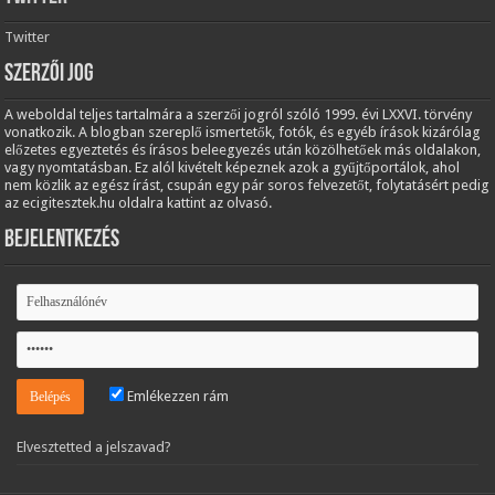
Twitter
Szerzői jog
A weboldal teljes tartalmára a szerzői jogról szóló 1999. évi LXXVI. törvény
vonatkozik. A blogban szereplő ismertetők, fotók, és egyéb írások kizárólag
előzetes egyeztetés és írásos beleegyezés után közölhetőek más oldalakon,
vagy nyomtatásban. Ez alól kivételt képeznek azok a gyűjtőportálok, ahol
nem közlik az egész írást, csupán egy pár soros felvezetőt, folytatásért pedig
az ecigitesztek.hu oldalra kattint az olvasó.
Bejelentkezés
Emlékezzen rám
Elvesztetted a jelszavad?