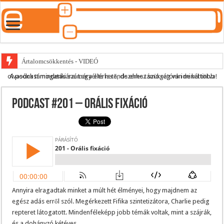
Ártalomcsökkentés - VIDEÓ
A podcast mindenki számára elérhető, de ehhez szükség van minél több olvasónk támogatására.
Legyél te is rendszeres támogatónk ide kattintva!
E-cigi használati szokások 2.0
Android Podcast alkalmazás letöltése
Podcast #201 – Orális fixáció
Párásító podcast lejátszási lista
Annyira elragadtak minket a múlt hét élményei, hogy majdnem az
egész adás erről szól. Megérkezett Fifika szintetizátora, Charlie pedig
repteret látogatott. Mindenféleképp jobb témák voltak, mint a szájrák,
és a dohányzó kétéves…