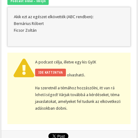
Podcast oldal – libsyn
Akik ezt az egészet elkövették (ABC rendben):
Bernárius Róbert
Ficsor Zoltán
A podcast célja, illetve egy kis GyIK
IDE KATTINTVA
olvasható.
Ha szeretnél a témához hozzászólni,
itt van rá
lehetőséged
! Várjuk továbbá a kérdéseket, téma
javaslatokat, amelyeket fel tudunk az elkövetkező
adásokban dobni.