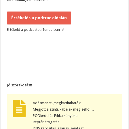
Értékelés a podtrac oldalán
Értékeld a podcastet iTunes-ban is!
Jó szórakozást!
Adásmenet (megkattintható):
Megjött a szinti, kábelek meg sehol…
PODkedd és Fifika könyöke
Reptérlátogatás
DNS károsítás, szájrák, agyfasz