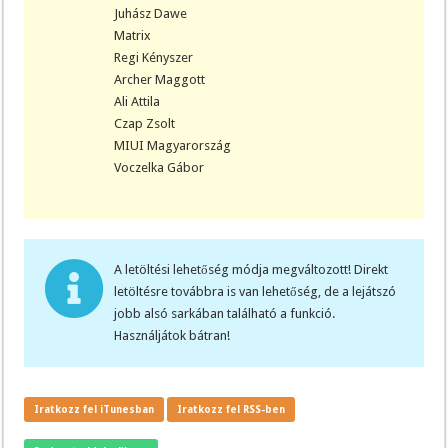
Juhász Dawe
Matrix
Regi Kényszer
Archer Maggott
Ali Attila
Czap Zsolt
MIUI Magyarország
Voczelka Gábor
A letöltési lehetőség módja megváltozott! Direkt
letöltésre továbbra is van lehetőség, de a lejátszó
jobb alsó sarkában található a funkció.
Használjátok bátran!
Iratkozz fel iTunesban
Iratkozz fel RSS-ben