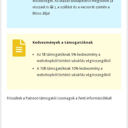
elsőbbséget. Az utazás Budapestről megoldott (a
visszaút is 😀 ), a szállást és a vacsorát szintén a
Bloss állja!
Kedvezmények a támogatóknak
Az 5$ támogatóknak 5% kedvezmény a
webshopból történő vásárlás végösszegéből
A 10$ támogatóknak 10% kedvezmény a
webshopból történő vásárlás végösszegéből
Frissültek a Patreon támogatói csomagok a fenti információkkal!