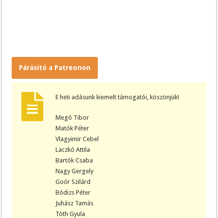
Párásító a Patreonon
E heti adásunk kiemelt támogatói, köszönjük!
Megó Tibor
Matók Péter
Vlagyimir Cebel
Laczkó Attila
Bartók Csaba
Nagy Gergely
Goór Szilárd
Bódizs Péter
Juhász Tamás
Tóth Gyula