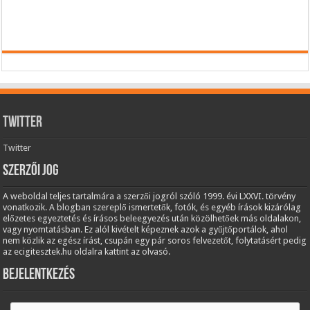
Twitter
Twitter
Szerzői jog
A weboldal teljes tartalmára a szerzői jogról szóló 1999. évi LXXVI. törvény
vonatkozik. A blogban szereplő ismertetők, fotók, és egyéb írások kizárólag
előzetes egyeztetés és írásos beleegyezés után közölhetőek más oldalakon,
vagy nyomtatásban. Ez alól kivételt képeznek azok a gyűjtőportálok, ahol
nem közlik az egész írást, csupán egy pár soros felvezetőt, folytatásért pedig
az ecigitesztek.hu oldalra kattint az olvasó.
Bejelentkezés