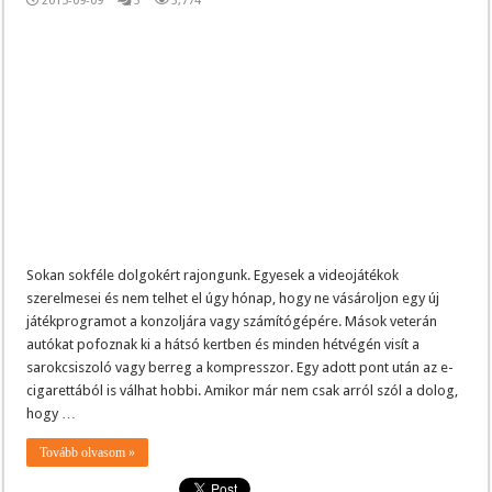
2015-09-09
3
3,774
Sokan sokféle dolgokért rajongunk. Egyesek a videojátékok
szerelmesei és nem telhet el úgy hónap, hogy ne vásároljon egy új
játékprogramot a konzoljára vagy számítógépére. Mások veterán
autókat pofoznak ki a hátsó kertben és minden hétvégén visít a
sarokcsiszoló vagy berreg a kompresszor. Egy adott pont után az e-
cigarettából is válhat hobbi. Amikor már nem csak arról szól a dolog,
hogy …
Tovább olvasom »