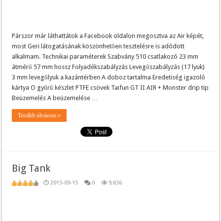
Párszor már láthattátok a Facebook oldalon megosztva az Air képét,
most Geri látogatásának köszönhetően tesztelésre is adódott
alkalmam. Technikai paraméterek Szabvány 510 csatlakozó 23 mm
átmérő 57 mm hossz Folyadékszabályzás Levegőszabályzás (17 lyuk)
3 mm levegőlyuk a kazántérben A doboz tartalma Eredetiség igazoló
kártya O gyűrű készlet PTFE csövek Taifun GT II AIR + Monster drip tip
Beüzemelés A beüzemelése …
Tovább olvasom »
Big Tank
2015-09-15
0
9,636