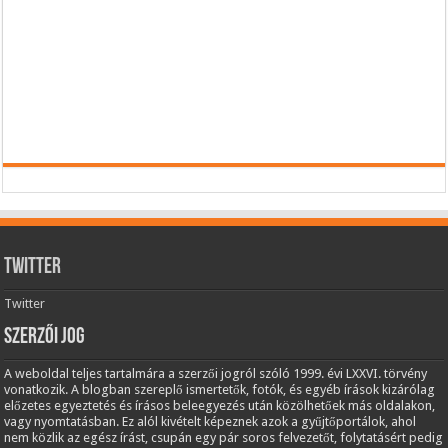
Twitter
Twitter
Szerzői jog
A weboldal teljes tartalmára a szerzői jogról szóló 1999. évi LXXVI. törvény
vonatkozik. A blogban szereplő ismertetők, fotók, és egyéb írások kizárólag
előzetes egyeztetés és írásos beleegyezés után közölhetőek más oldalakon,
vagy nyomtatásban. Ez alól kivételt képeznek azok a gyűjtőportálok, ahol
nem közlik az egész írást, csupán egy pár soros felvezetőt, folytatásért pedig