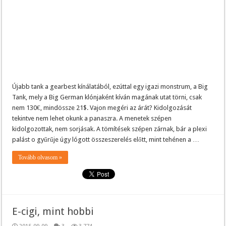
Újabb tank a gearbest kínálatából, ezúttal egy igazi monstrum, a Big
Tank, mely a Big German klónjaként kíván magának utat törni, csak
nem 130€, mindössze 21$. Vajon megéri az árát? Kidolgozását
tekintve nem lehet okunk a panaszra. A menetek szépen
kidolgozottak, nem sorjásak. A tömítések szépen zárnak, bár a plexi
palást o gyűrűje úgy lógott összeszerelés előtt, mint tehénen a …
Tovább olvasom »
E-cigi, mint hobbi