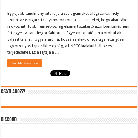
Egy újabb tanulmány bitorolja a szalagcímeket világszerte, mely
szerint az e-cigaretta oly módon roncsolja a sejteket, hogy akár rákot
is okozhat. Több nemzetközileg elismert szakértő azonban ismét nem
ért egyet. A san diegoi Kaliforniai Egyetem kutatói arra próbáltak
választ találni, hogyan járulhat hozzá az elektromos cigaretta gőze
egy bizonyos fajta rákbetegség, a HNSCC kialakulásához és
terjedéséhez. Ez a fajtája a …
Tovább olvasom »
CSATLAKOZZ!
DISCORD